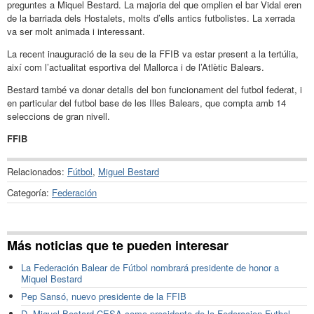
preguntes a Miquel Bestard. La majoria del que omplien el bar Vidal eren
de la barriada dels Hostalets, molts d’ells antics futbolistes. La xerrada
va ser molt animada i interessant.
La recent inauguració de la seu de la FFIB va estar present a la tertúlia,
així com l’actualitat esportiva del Mallorca i de l’Atlètic Balears.
Bestard també va donar detalls del bon funcionament del futbol federat, i
en particular del futbol base de les Illes Balears, que compta amb 14
seleccions de gran nivell.
FFIB
Relacionados:
Fútbol
,
Miguel Bestard
Categoría:
Federación
Más noticias que te pueden interesar
La Federación Balear de Fútbol nombrará presidente de honor a
Miquel Bestard
Pep Sansó, nuevo presidente de la FFIB
D. Miguel Bestard CESA como presidente de la Federacion Futbol