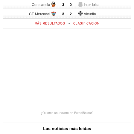
Constancia
3
-
0
Inter Ibiza
CE Mercadal
3
-
2
Alcudia
-
MÁS RESULTADOS
CLASIFICACIÓN
¿Quieres anunciarte en FutbolBalear?
Las noticias más leídas