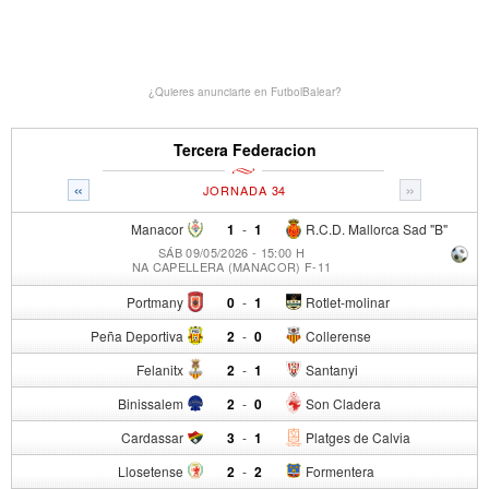
¿Quieres anunciarte en FutbolBalear?
Tercera Federacion
«
»
JORNADA 34
Manacor
1
-
1
R.C.D. Mallorca Sad "B"
SÁB 09/05/2026 - 15:00 H
NA CAPELLERA (MANACOR) F-11
Portmany
0
-
1
Rotlet-molinar
Peña Deportiva
2
-
0
Collerense
Felanitx
2
-
1
Santanyi
Binissalem
2
-
0
Son Cladera
Cardassar
3
-
1
Platges de Calvia
Llosetense
2
-
2
Formentera