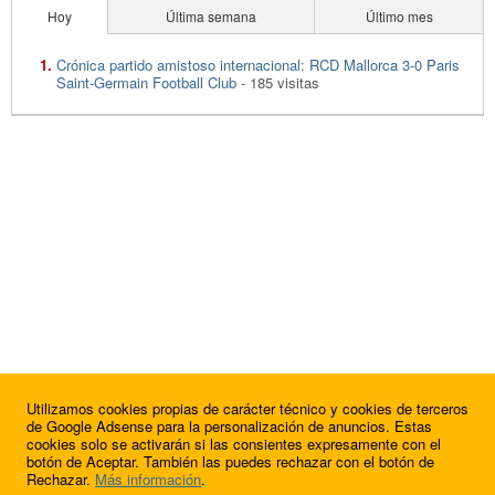
Hoy
Última semana
Último mes
Crónica partido amistoso internacional: RCD Mallorca 3-0 Paris
Saint-Germain Football Club
- 185 visitas
Utilizamos cookies propias de carácter técnico y cookies de terceros
de Google Adsense para la personalización de anuncios. Estas
cookies solo se activarán si las consientes expresamente con el
botón de Aceptar. También las puedes rechazar con el botón de
Rechazar.
Más información
.