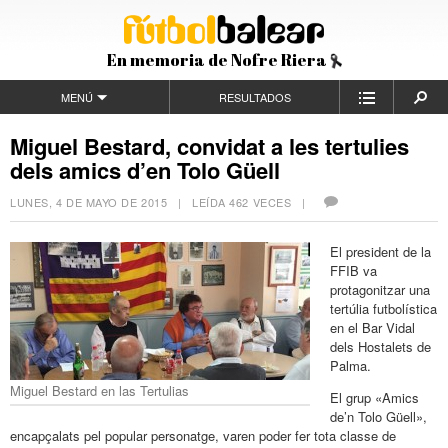
En memoria de Nofre Riera
MENÚ
RESULTADOS
Miguel Bestard, convidat a les tertulies
dels amics d’en Tolo Güell
LUNES, 4 DE MAYO DE 2015
| LEÍDA 462 VECES |
El president de la
FFIB va
protagonitzar una
tertúlia futbolística
en el Bar Vidal
dels Hostalets de
Palma.
Miguel Bestard en las Tertulias
El grup «Amics
de’n Tolo Güell»,
encapçalats pel popular personatge, varen poder fer tota classe de