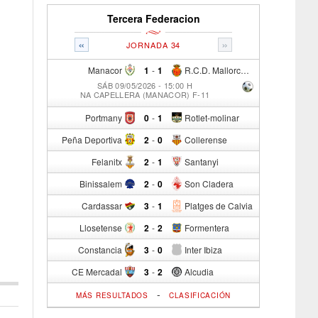
Tercera Federacion
«
»
JORNADA 34
Manacor
1
-
1
R.C.D. Mallorca Sad "B"
SÁB 09/05/2026 - 15:00 H
NA CAPELLERA (MANACOR) F-11
Portmany
0
-
1
Rotlet-molinar
Peña Deportiva
2
-
0
Collerense
Felanitx
2
-
1
Santanyi
Binissalem
2
-
0
Son Cladera
Cardassar
3
-
1
Platges de Calvia
Llosetense
2
-
2
Formentera
Constancia
3
-
0
Inter Ibiza
CE Mercadal
3
-
2
Alcudia
-
MÁS RESULTADOS
CLASIFICACIÓN