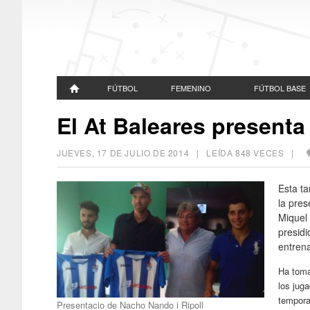
FÚTBOL
FEMENINO
FÚTBOL BASE
El At Baleares presenta
JUEVES, 17 DE JULIO DE 2014
| LEÍDA 848 VECES |
Esta ta
la pre
Miquel
presidi
entrena
Ha toma
los jug
tempora
Presentacio de Nacho Nando i Ripoll