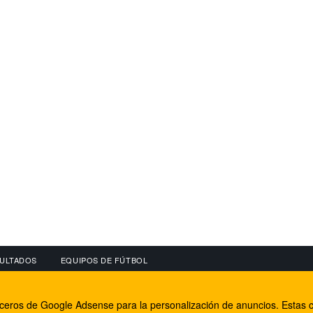
ULTADOS
EQUIPOS DE FÚTBOL
OS
CONECTA CON NOSOTROS
OTROS SERVICIO
erceros de Google Adsense para la personalización de anuncios. Estas c
lear
Facebook
Internet Rural Mal