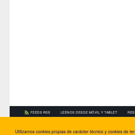
FEEDS RSS
LEENOS DESDE MÓVIL Y TABLET
RES
CONTACTA CON NOSOTROS
ACERCA DE NOSOTR
Utilizamos cookies propias de carácter técnico y cookies de t
Información de contacto
El equipo de FútbolBa