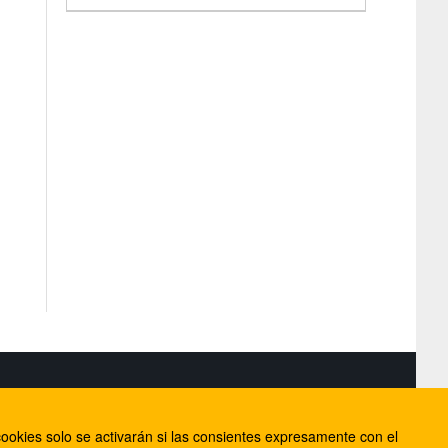
S
ookies solo se activarán si las consientes expresamente con el
lorca