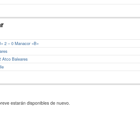
ar
«B» 2 – 0 Manacor «B»
eares
2 Atco Baleares
lle
reve estarán disponibles de nuevo.