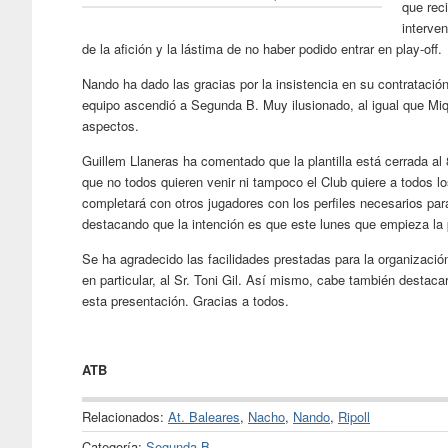
que rec
interven
de la afición y la lástima de no haber podido entrar en play-off.
Nando ha dado las gracias por la insistencia en su contratació
equipo ascendió a Segunda B. Muy ilusionado, al igual que Miq
aspectos.
Guillem Llaneras ha comentado que la plantilla está cerrada a
que no todos quieren venir ni tampoco el Club quiere a todos lo
completará con otros jugadores con los perfiles necesarios par
destacando que la intención es que este lunes que empieza la p
Se ha agradecido las facilidades prestadas para la organización
en particular, al Sr. Toni Gil. Así mismo, cabe también destaca
esta presentación. Gracias a todos.
ATB
Relacionados:
At. Baleares
,
Nacho
,
Nando
,
Ripoll
Categoría:
Segunda B