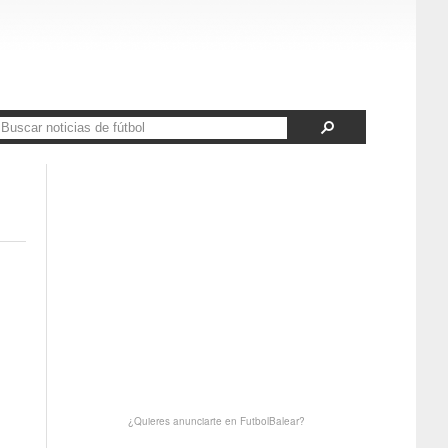
¿Quieres anunciarte en FutbolBalear?