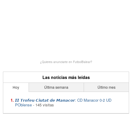
¿Quieres anunciarte en FutbolBalear?
Las noticias más leídas
Hoy
Última semana
Último mes
𝙄𝙄 𝙏𝙧𝙤𝙛𝙚𝙪 𝘾𝙞𝙪𝙩𝙖𝙩 𝙙𝙚 𝙈𝙖𝙣𝙖𝙘𝙤𝙧: CD Manacor 0-2 UD
POblense
- 145 visitas