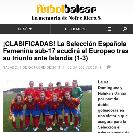
En memoria de Nofre Riera
MENÚ
RESULTADOS
¡CLASIFICADAS! La Selección Española
Femenina sub-17 acudirá al Europeo tras
su triunfo ante Islandia (1-3)
SÁBADO, 5 DE OCTUBRE DE 2013
| LEÍDA 663 VECES |
Laura
Domínguez y
Nahikari García
por partida
doble,
goleadoras en
una victoria que
asegura para la
Selección el
primer puesto de