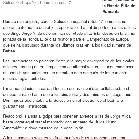
Selección Española Femenina sub-17
la Ronda Élite de
Rumanía
Bastaba un empate, pero la Selección española Sub-17 femenina no
quería conformarse con él y la apuesta les ha salido perfecta a las chicas
que dirige Jorge Vilda quienes han derrotado a las islandesas en la última
jornada de la Ronda Élite clasificatoria para el Campeonato de Europa
que se ha disputado durante los últimos días en la localidad rumana de
Buftea.
Las internacionales pelearon frente a la mayor envergadura de las rivales,
quienes tras un primer tiempo lleno de alternativas en el juego encaraban
el túnel de vestuarios con un empate a cero después de los cuarenta
minutos reglamentados.
En la reanudación la calidad técnica de las españolas brillaba sobre el
césped rumano hasta que a los cincuenta y dos minutos de juego Laura
Domínguez adelantaba a la Selección en el electrónico al batir a la
guardameta Hlífarsdóttir.
Reaccionó Islandia al golpe para poner en aprietos a las de Jorge Vilda
hasta lograr equilibrar el marcador con un tanto de Hulda Hrund
Arnarsdóttir a doce minutos de la conclusión.
A las islandesas sólo les valía el triunfo y de esta manera intentaron