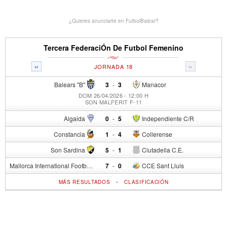
¿Quieres anunciarte en FutbolBalear?
Tercera FederaciÓn De Futbol Femenino
«
»
JORNADA 18
Balears "B"
3
-
3
Manacor
DOM 26/04/2026 - 12:00 H
SON MALFERIT F-11
Algaida
0
-
5
Independiente C/R
Constancia
1
-
4
Collerense
Son Sardina
5
-
1
Ciutadella C.E.
Mallorca International Football Club del S.p.
7
-
0
CCE Sant Lluis
-
MÁS RESULTADOS
CLASIFICACIÓN