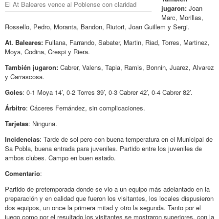
El At Baleares vence al Poblense con claridad
jugaron:
Joan
Marc, Morillas,
Rossello, Pedro, Moranta, Bandon, Riutort, Joan Guillem y Sergi.
At. Baleares:
Fullana, Farrando, Sabater, Martin, Riad, Torres, Martinez,
Moya, Codina, Crespi y Riera.
También jugaron:
Cabrer, Valens, Tapia, Ramis, Bonnin, Juarez, Alvarez
y Carrascosa.
Goles
: 0-1 Moya 14’, 0-2 Torres 39’, 0-3 Cabrer 42’, 0-4 Cabrer 82’.
Árbitro
: Cáceres Fernández, sin complicaciones.
Tarjetas
: Ninguna.
Incidencias
: Tarde de sol pero con buena temperatura en el Municipal de
Sa Pobla, buena entrada para juveniles. Partido entre los juveniles de
ambos clubes. Campo en buen estado.
Comentario
:
Partido de pretemporada donde se vio a un equipo más adelantado en la
preparación y en calidad que fueron los visitantes, los locales dispusieron
dos equipos, un once la primera mitad y otro la segunda. Tanto por el
juego como por el resultado los visitantes se mostraron superiores, con la