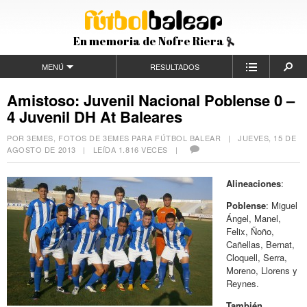
En memoria de Nofre Riera
MENÚ
RESULTADOS
Amistoso: Juvenil Nacional Poblense 0 –
4 Juvenil DH At Baleares
POR 3EMES, FOTOS DE 3EMES PARA FÚTBOL BALEAR |
JUEVES, 15 DE
AGOSTO DE 2013
| LEÍDA 1.816 VECES |
Alineaciones
:
Poblense
: Miguel
Ángel, Manel,
Felix, Ñoño,
Cañellas, Bernat,
Cloquell, Serra,
Moreno, Llorens y
Reynes.
También