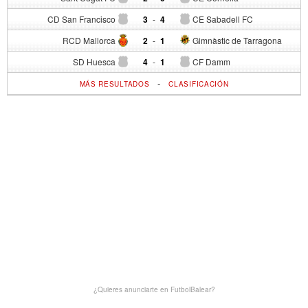
CD San Francisco
3
-
4
CE Sabadell FC
RCD Mallorca
2
-
1
Gimnàstic de Tarragona
SD Huesca
4
-
1
CF Damm
-
MÁS RESULTADOS
CLASIFICACIÓN
¿Quieres anunciarte en FutbolBalear?