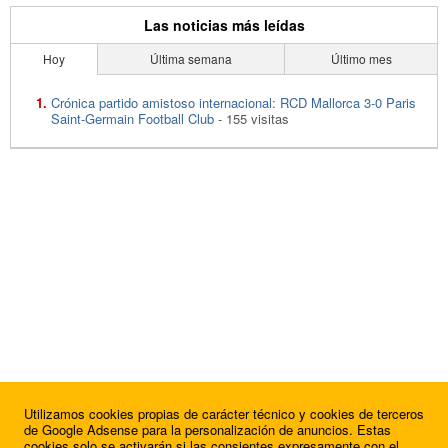
Las noticias más leídas
Hoy
Última semana
Último mes
Crónica partido amistoso internacional: RCD Mallorca 3-0 Paris
Saint-Germain Football Club
- 155 visitas
Utilizamos cookies propias de carácter técnico y cookies de terceros
de Google Adsense para la personalización de anuncios. Estas
cookies solo se activarán si las consientes expresamente con el