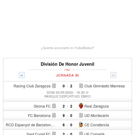
¿Quieres anunciarte en FutbolBalear?
División De Honor Juvenil
«
»
JORNADA 30
Racing Club Zaragoza
0
-
2
Club Gimnàstic Manresa
DOM 03/05/2026 - 16:30 H
PARQUE DEPORTIVO EBRO
Girona FC
2
-
2
Real Zaragoza
FC Barcelona
9
-
0
UD Montecarlo
RCD Espanyol de Barcelona
6
-
0
CE Constància
Sant Cugat FC
2
-
0
UE Cornellà