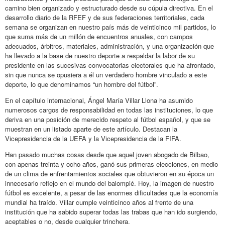
camino bien organizado y estructurado desde su cúpula directiva. En el
desarrollo diario de la RFEF y de sus federaciones territoriales, cada
semana se organizan en nuestro país más de veinticinco mil partidos, lo
que suma más de un millón de encuentros anuales, con campos
adecuados, árbitros, materiales, administración, y una organización que
ha llevado a la base de nuestro deporte a respaldar la labor de su
presidente en las sucesivas convocatorias electorales que ha afrontado,
sin que nunca se opusiera a él un verdadero hombre vinculado a este
deporte, lo que denominamos “un hombre del fútbol”.
En el capítulo internacional, Ángel María Villar Llona ha asumido
numerosos cargos de responsabilidad en todas las instituciones, lo que
deriva en una posición de merecido respeto al fútbol español, y que se
muestran en un listado aparte de este artículo. Destacan la
Vicepresidencia de la UEFA y la Vicepresidencia de la FIFA.
Han pasado muchas cosas desde que aquel joven abogado de Bilbao,
con apenas treinta y ocho años, ganó sus primeras elecciones, en medio
de un clima de enfrentamientos sociales que obtuvieron en su época un
innecesario reflejo en el mundo del balompié. Hoy, la imagen de nuestro
fútbol es excelente, a pesar de las enormes dificultades que la economía
mundial ha traído. Villar cumple veinticinco años al frente de una
institución que ha sabido superar todas las trabas que han ido surgiendo,
aceptables o no, desde cualquier trinchera.