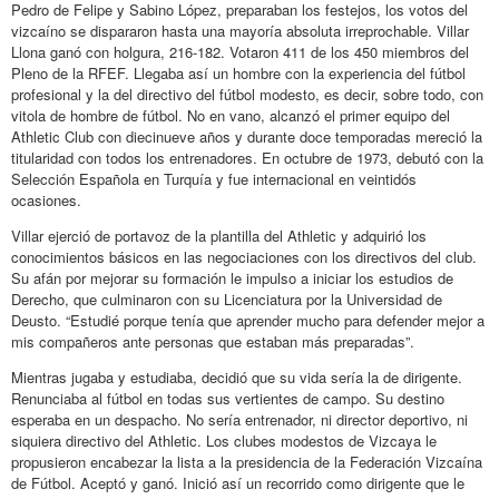
Pedro de Felipe y Sabino López, preparaban los festejos, los votos del
vizcaíno se dispararon hasta una mayoría absoluta irreprochable. Villar
Llona ganó con holgura, 216-182. Votaron 411 de los 450 miembros del
Pleno de la RFEF. Llegaba así un hombre con la experiencia del fútbol
profesional y la del directivo del fútbol modesto, es decir, sobre todo, con
vitola de hombre de fútbol. No en vano, alcanzó el primer equipo del
Athletic Club con diecinueve años y durante doce temporadas mereció la
titularidad con todos los entrenadores. En octubre de 1973, debutó con la
Selección Española en Turquía y fue internacional en veintidós
ocasiones.
Villar ejerció de portavoz de la plantilla del Athletic y adquirió los
conocimientos básicos en las negociaciones con los directivos del club.
Su afán por mejorar su formación le impulso a iniciar los estudios de
Derecho, que culminaron con su Licenciatura por la Universidad de
Deusto. “Estudié porque tenía que aprender mucho para defender mejor a
mis compañeros ante personas que estaban más preparadas”.
Mientras jugaba y estudiaba, decidió que su vida sería la de dirigente.
Renunciaba al fútbol en todas sus vertientes de campo. Su destino
esperaba en un despacho. No sería entrenador, ni director deportivo, ni
siquiera directivo del Athletic. Los clubes modestos de Vizcaya le
propusieron encabezar la lista a la presidencia de la Federación Vizcaína
de Fútbol. Aceptó y ganó. Inició así un recorrido como dirigente que le