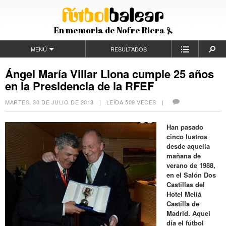
En memoria de Nofre Riera
MENÚ
RESULTADOS
Ángel María Villar Llona cumple 25 años
en la Presidencia de la RFEF
MARTES, 30 DE JULIO DE 2013
| LEÍDA 509 VECES |
Han pasado
cinco lustros
desde aquella
mañana de
verano de 1988,
en el Salón Dos
Castillas del
Hotel Meliá
Castilla de
Madrid. Aquel
día el fútbol