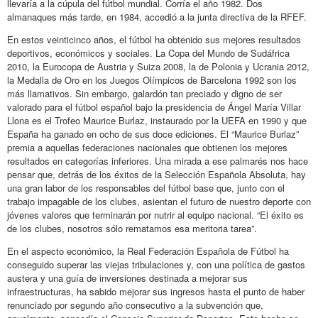
llevaría a la cúpula del fútbol mundial. Corría el año 1982. Dos
almanaques más tarde, en 1984, accedió a la junta directiva de la RFEF.
En estos veinticinco años, el fútbol ha obtenido sus mejores resultados
deportivos, económicos y sociales. La Copa del Mundo de Sudáfrica
2010, la Eurocopa de Austria y Suiza 2008, la de Polonia y Ucrania 2012,
la Medalla de Oro en los Juegos Olímpicos de Barcelona 1992 son los
más llamativos. Sin embargo, galardón tan preciado y digno de ser
valorado para el fútbol español bajo la presidencia de Ángel María Villar
Llona es el Trofeo Maurice Burlaz, instaurado por la UEFA en 1990 y que
España ha ganado en ocho de sus doce ediciones. El “Maurice Burlaz”
premia a aquellas federaciones nacionales que obtienen los mejores
resultados en categorías inferiores. Una mirada a ese palmarés nos hace
pensar que, detrás de los éxitos de la Selección Española Absoluta, hay
una gran labor de los responsables del fútbol base que, junto con el
trabajo impagable de los clubes, asientan el futuro de nuestro deporte con
jóvenes valores que terminarán por nutrir al equipo nacional. “El éxito es
de los clubes, nosotros sólo rematamos esa meritoria tarea”.
En el aspecto económico, la Real Federación Española de Fútbol ha
conseguido superar las viejas tribulaciones y, con una política de gastos
austera y una guía de inversiones destinada a mejorar sus
infraestructuras, ha sabido mejorar sus ingresos hasta el punto de haber
renunciado por segundo año consecutivo a la subvención que,