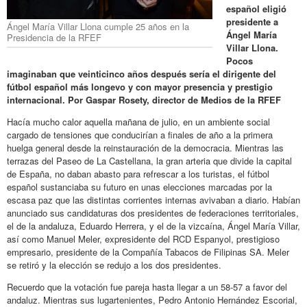
español eligió
presidente a
Ángel María Villar Llona cumple 25 años en la
Ángel María
Presidencia de la RFEF
Villar Llona.
Pocos
imaginaban que veinticinco años después sería el dirigente del
fútbol español más longevo y con mayor presencia y prestigio
internacional. Por Gaspar Rosety, director de Medios de la RFEF
Hacía mucho calor aquella mañana de julio, en un ambiente social
cargado de tensiones que conducirían a finales de año a la primera
huelga general desde la reinstauración de la democracia. Mientras las
terrazas del Paseo de La Castellana, la gran arteria que divide la capital
de España, no daban abasto para refrescar a los turistas, el fútbol
español sustanciaba su futuro en unas elecciones marcadas por la
escasa paz que las distintas corrientes internas avivaban a diario. Habían
anunciado sus candidaturas dos presidentes de federaciones territoriales,
el de la andaluza, Eduardo Herrera, y el de la vizcaína, Ángel María Villar,
así como Manuel Meler, expresidente del RCD Espanyol, prestigioso
empresario, presidente de la Compañía Tabacos de Filipinas SA. Meler
se retiró y la elección se redujo a los dos presidentes.
Recuerdo que la votación fue pareja hasta llegar a un 58-57 a favor del
andaluz. Mientras sus lugartenientes, Pedro Antonio Hernández Escorial,