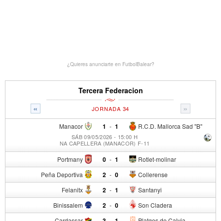
¿Quieres anunciarte en FutbolBalear?
Tercera Federacion
«
»
JORNADA 34
Manacor
1
-
1
R.C.D. Mallorca Sad "B"
SÁB 09/05/2026 - 15:00 H
NA CAPELLERA (MANACOR) F-11
Portmany
0
-
1
Rotlet-molinar
Peña Deportiva
2
-
0
Collerense
Felanitx
2
-
1
Santanyi
Binissalem
2
-
0
Son Cladera
Cardassar
3
-
1
Platges de Calvia