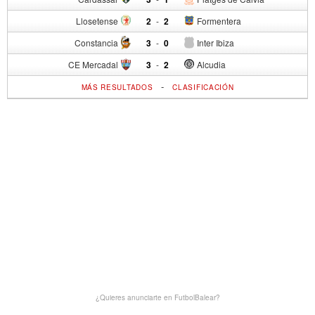
Llosetense
2
-
2
Formentera
Constancia
3
-
0
Inter Ibiza
CE Mercadal
3
-
2
Alcudia
-
MÁS RESULTADOS
CLASIFICACIÓN
¿Quieres anunciarte en FutbolBalear?