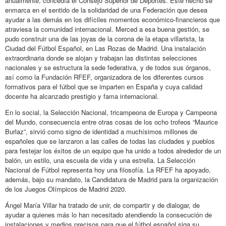
anualmente, concedía el Consejo Superior de Deportes. Este hecho se
enmarca en el sentido de la solidaridad de una Federación que desea
ayudar a las demás en los difíciles momentos económico-financieros que
atraviesa la comunidad internacional. Merced a esa buena gestión, se
pudo construir una de las joyas de la corona de la etapa villarista, la
Ciudad del Fútbol Español, en Las Rozas de Madrid. Una instalación
extraordinaria donde se alojan y trabajan las distintas selecciones
nacionales y se estructura la sede federativa, y de todos sus órganos,
así como la Fundación RFEF, organizadora de los diferentes cursos
formativos para el fútbol que se imparten en España y cuya calidad
docente ha alcanzado prestigio y fama internacional.
En lo social, la Selección Nacional, tricampeona de Europa y Campeona
del Mundo, consecuencia entre otras cosas de los ocho trofeos “Maurice
Burlaz”, sirvió como signo de identidad a muchísimos millones de
españoles que se lanzaron a las calles de todas las ciudades y pueblos
para festejar los éxitos de un equipo que ha unido a todos alrededor de un
balón, un estilo, una escuela de vida y una estrella. La Selección
Nacional de Fútbol representa hoy una filosofía. La RFEF ha apoyado,
además, bajo su mandato, la Candidatura de Madrid para la organización
de los Juegos Olímpicos de Madrid 2020.
Ángel María Villar ha tratado de unir, de compartir y de dialogar, de
ayudar a quienes más lo han necesitado atendiendo la consecución de
instalaciones y medios precisos para que el fútbol español siga su