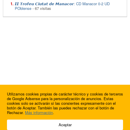
𝙄𝙄 𝙏𝙧𝙤𝙛𝙚𝙪 𝘾𝙞𝙪𝙩𝙖𝙩 𝙙𝙚 𝙈𝙖𝙣𝙖𝙘𝙤𝙧: CD Manacor 0-2 UD
POblense
- 67 visitas
Utilizamos cookies propias de carácter técnico y cookies de terceros
de Google Adsense para la personalización de anuncios. Estas
cookies solo se activarán si las consientes expresamente con el
botón de Aceptar. También las puedes rechazar con el botón de
Rechazar.
Más información
.
© 2009 - 2026 Soluciones Corporativas IP, SL.
Aceptar
Todos los derechos reservados.