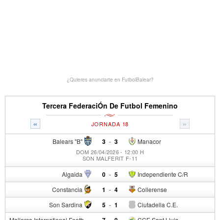
¿Quieres anunciarte en FutbolBalear?
Tercera FederaciÓn De Futbol Femenino
«
»
JORNADA 18
Balears "B"
3
-
3
Manacor
DOM 26/04/2026 - 12:00 H
SON MALFERIT F-11
Algaida
0
-
5
Independiente C/R
Constancia
1
-
4
Collerense
Son Sardina
5
-
1
Ciutadella C.E.
Mallorca International Football Club del S.p.
7
-
0
CCE Sant Lluis