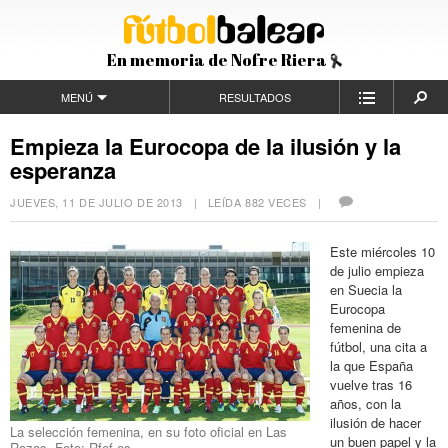
En memoria de Nofre Riera
MENÚ
RESULTADOS
Empieza la Eurocopa de la ilusión y la
esperanza
JUEVES, 11 DE JULIO DE 2013
| LEÍDA 882 VECES |
Este miércoles 10
de julio empieza
en Suecia la
Eurocopa
femenina de
fútbol, una cita a
la que España
vuelve tras 16
años, con la
ilusión de hacer
La selección femenina, en su foto oficial en Las
un buen papel y la
Rozas. Foto: Rfef.es