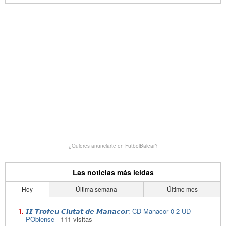
¿Quieres anunciarte en FutbolBalear?
Las noticias más leídas
Hoy
Última semana
Último mes
𝙄𝙄 𝙏𝙧𝙤𝙛𝙚𝙪 𝘾𝙞𝙪𝙩𝙖𝙩 𝙙𝙚 𝙈𝙖𝙣𝙖𝙘𝙤𝙧: CD Manacor 0-2 UD
POblense
- 111 visitas