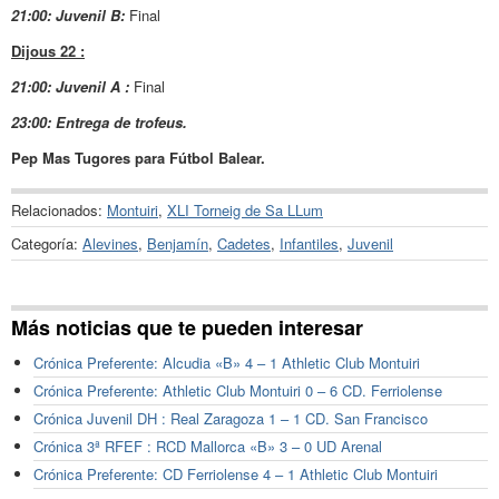
21:00: Juvenil B:
Final
Dijous 22 :
21:00: Juvenil A :
Final
23:00: Entrega de trofeus.
Pep Mas Tugores para Fútbol Balear.
Relacionados:
Montuiri
,
XLI Torneig de Sa LLum
Categoría:
Alevines
,
Benjamín
,
Cadetes
,
Infantiles
,
Juvenil
Más noticias que te pueden interesar
Crónica Preferente: Alcudia «B» 4 – 1 Athletic Club Montuiri
Crónica Preferente: Athletic Club Montuiri 0 – 6 CD. Ferriolense
Crónica Juvenil DH : Real Zaragoza 1 – 1 CD. San Francisco
Crónica 3ª RFEF : RCD Mallorca «B» 3 – 0 UD Arenal
Crónica Preferente: CD Ferriolense 4 – 1 Athletic Club Montuiri