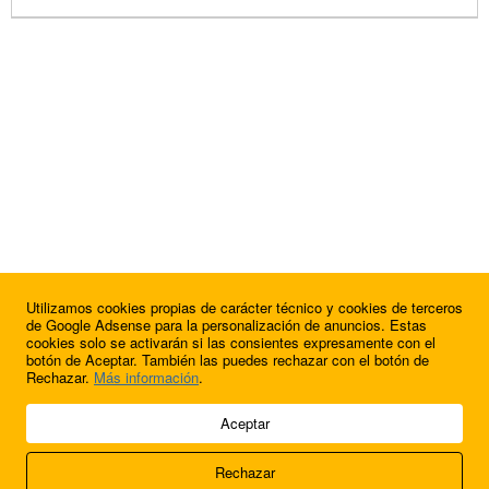
Utilizamos cookies propias de carácter técnico y cookies de terceros
de Google Adsense para la personalización de anuncios. Estas
cookies solo se activarán si las consientes expresamente con el
botón de Aceptar. También las puedes rechazar con el botón de
Rechazar.
Más información
.
© 2009 - 2026 Soluciones Corporativas IP, SL.
Aceptar
Todos los derechos reservados.
Rechazar
Aviso legal
Cookies
Acerca de nosotros
Contacto
Anúnciate en