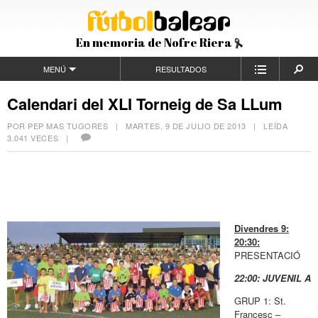
En memoria de Nofre Riera
MENÚ
RESULTADOS
Calendari del XLI Torneig de Sa LLum
POR PEP MAS TUGORES |
MARTES, 9 DE JULIO DE 2013
| LEÍDA
3.041 VECES |
Divendres 9:
20:30:
PRESENTACIÓ
22:00: JUVENIL A
GRUP 1: St.
Francesc –