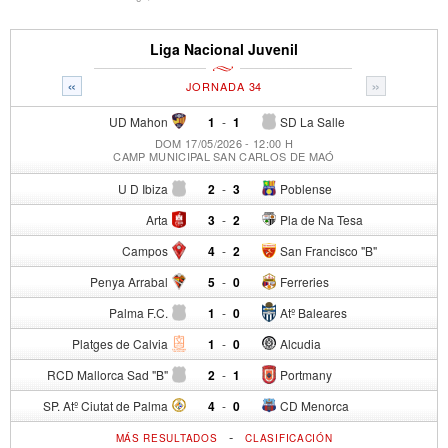
Liga Nacional Juvenil
«
»
JORNADA 34
UD Mahon
1
-
1
SD La Salle
DOM 17/05/2026 - 12:00 H
CAMP MUNICIPAL SAN CARLOS DE MAÓ
U D Ibiza
2
-
3
Poblense
Arta
3
-
2
Pla de Na Tesa
Campos
4
-
2
San Francisco "B"
Penya Arrabal
5
-
0
Ferreries
Palma F.C.
1
-
0
Atº Baleares
Platges de Calvia
1
-
0
Alcudia
RCD Mallorca Sad "B"
2
-
1
Portmany
SP. Atº Ciutat de Palma
4
-
0
CD Menorca
-
MÁS RESULTADOS
CLASIFICACIÓN