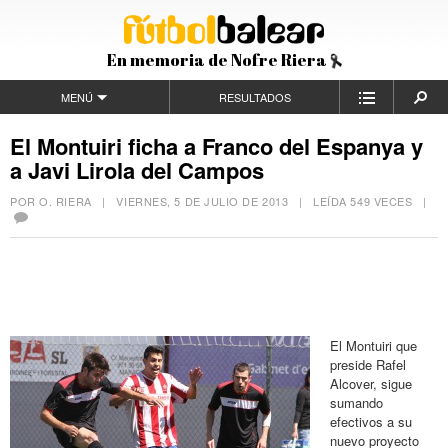
En memoria de Nofre Riera
MENÚ
RESULTADOS
El Montuiri ficha a Franco del Espanya y
a Javi Lirola del Campos
POR O. RIERA |
VIERNES, 5 DE JULIO DE 2013
| LEÍDA 549 VECES |
El Montuiri que
preside Rafel
Alcover, sigue
sumando
efectivos a su
nuevo proyecto