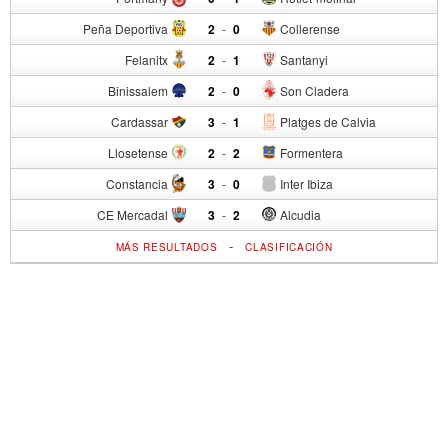
Peña Deportiva
2
-
0
Collerense
Felanitx
2
-
1
Santanyi
Binissalem
2
-
0
Son Cladera
Cardassar
3
-
1
Platges de Calvia
Llosetense
2
-
2
Formentera
Constancia
3
-
0
Inter Ibiza
CE Mercadal
3
-
2
Alcudia
-
MÁS RESULTADOS
CLASIFICACIÓN