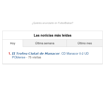
¿Quieres anunciarte en FutbolBalear?
Las noticias más leídas
Hoy
Última semana
Último mes
𝙄𝙄 𝙏𝙧𝙤𝙛𝙚𝙪 𝘾𝙞𝙪𝙩𝙖𝙩 𝙙𝙚 𝙈𝙖𝙣𝙖𝙘𝙤𝙧: CD Manacor 0-2 UD
POblense
- 75 visitas