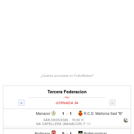
¿Quieres anunciarte en FutbolBalear?
Tercera Federacion
«
»
JORNADA 34
Manacor
1
-
1
R.C.D. Mallorca Sad "B"
SÁB 09/05/2026 - 15:00 H
NA CAPELLERA (MANACOR) F-11
Portmany
0
-
1
Rotlet-molinar