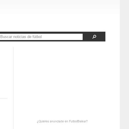
¿Quieres anunciarte en FutbolBalear?