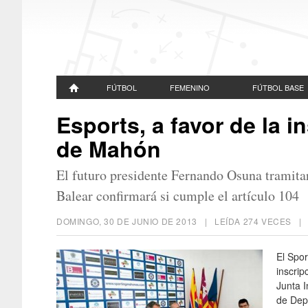
FÚTBOL
FEMENINO
FÚTBOL BASE
Esports, a favor de la 
de Mahón
El futuro presidente Fernando Osuna tramita
Balear confirmará si cumple el artículo 104
DOMINGO, 30 DE JUNIO DE 2013
| LEÍDA 274 VECES 
El Spo
inscrip
Junta I
de Depo