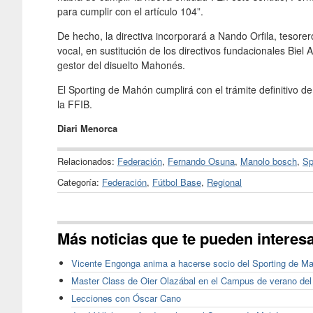
para cumplir con el artículo 104”.
De hecho, la directiva incorporará a Nando Orfila, tesore
vocal, en sustitución de los directivos fundacionales Biel
gestor del disuelto Mahonés.
El Sporting de Mahón cumplirá con el trámite definitivo de
la FFIB.
Diari Menorca
Relacionados:
Federación
,
Fernando Osuna
,
Manolo bosch
,
Sp
Categoría:
Federación
,
Fútbol Base
,
Regional
Más noticias que te pueden interes
Vicente Engonga anima a hacerse socio del Sporting de M
Master Class de Oier Olazábal en el Campus de verano del
Lecciones con Óscar Cano