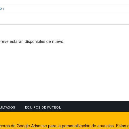
hón
reve estarán disponibles de nuevo.
ULTADOS
EQUIPOS DE FÚTBOL
OS
CONECTA CON NOSOTROS
OTROS SERVICIO
erceros de Google Adsense para la personalización de anuncios. Estas c
lear
Facebook
Internet Rural Mal