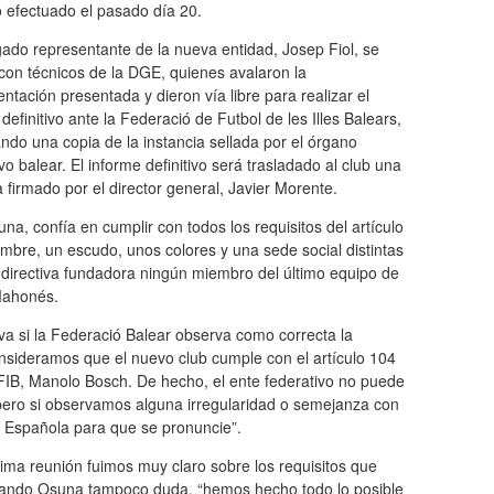
o efectuado el pasado día 20.
ado representante de la nueva entidad, Josep Fiol, se
con técnicos de la DGE, quienes avalaron la
tación presentada y dieron vía libre para realizar el
 definitivo ante la Federació de Futbol de les Illes Balears,
ndo una copia de la instancia sellada por el órgano
vo balear. El informe definitivo será trasladado al club una
 firmado por el director general, Javier Morente.
a, confía en cumplir con todos los requisitos del artículo
bre, un escudo, unos colores y una sede social distintas
a directiva fundadora ningún miembro del último equipo de
 Mahonés.
va si la Federació Balear observa como correcta la
sideramos que el nuevo club cumple con el artículo 104
FFIB, Manolo Bosch. De hecho, el ente federativo no puede
 “pero si observamos alguna irregularidad o semejanza con
 Española para que se pronuncie”.
tima reunión fuimos muy claro sobre los requisitos que
rnando Osuna tampoco duda, “hemos hecho todo lo posible