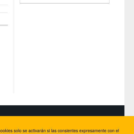
S
ookies solo se activarán si las consientes expresamente con el
lorca