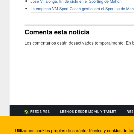
José Villalonga, fin de ciclo en el Sporting de Mahón
La empresa VM Sport Coach gestionará el Sporting de Ma
Comenta esta noticia
Los comentarios están desactivados temporalmente. En b
FEEDS RSS
LEENOS DESDE MÓVIL Y TABLET
RES
CONTACTA CON NOSOTROS
ACERCA DE NOSOTR
Utilizamos cookies propias de carácter técnico y cookies de t
Información de contacto
El equipo de FútbolBa