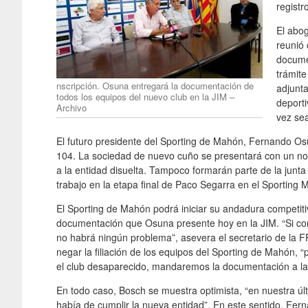
registr
El abog
reunió 
documen
trámite
nscripción. Osuna entregará la documentación de
adjunta
todos los equipos del nuevo club en la JIM –
deporti
Archivo
vez sea
El futuro presidente del Sporting de Mahón, Fernando Osun
104. La sociedad de nuevo cuño se presentará con un nom
a la entidad disuelta. Tampoco formarán parte de la junt
trabajo en la etapa final de Paco Segarra en el Sporting
El Sporting de Mahón podrá iniciar su andadura competiti
documentación que Osuna presente hoy en la JIM. “Si con
no habrá ningún problema”, asevera el secretario de la 
negar la filiación de los equipos del Sporting de Mahón,
el club desaparecido, mandaremos la documentación a la
En todo caso, Bosch se muestra optimista, “en nuestra úl
había de cumplir la nueva entidad”. En este sentido, Fe