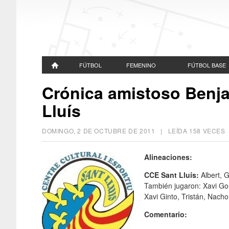
FÚTBOL
FEMENINO
FÚTBOL BASE
Crónica amistoso Benjam
Lluís
DOMINGO, 2 DE OCTUBRE DE 2011
| LEÍDA 158 VECE
Alineaciones:
CCE Sant Lluís:
Albert, G
También jugaron: Xavi Gor
Xavi Ginto, Tristán, Nacho
Comentario: