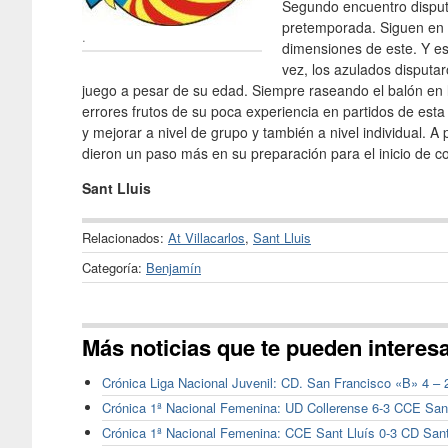
Segundo encuentro disputa
pretemporada. Siguen en p
.
dimensiones de este. Y es
vez, los azulados disputa
juego a pesar de su edad. Siempre raseando el balón en 
errores frutos de su poca experiencia en partidos de est
y mejorar a nivel de grupo y también a nivel individual. A
dieron un paso más en su preparación para el inicio de c
Sant Lluis
Relacionados:
At Villacarlos
,
Sant Lluis
Categoría:
Benjamín
Más noticias que te pueden interes
Crónica Liga Nacional Juvenil: CD. San Francisco «B» 4 – 
Crónica 1ª Nacional Femenina: UD Collerense 6-3 CCE San
Crónica 1ª Nacional Femenina: CCE Sant Lluís 0-3 CD Sant