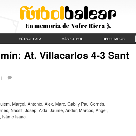
En memoria de Nofre Riera
FÚTBOL SALA
MÁS FÚTBOL
RESULTADOS
ín: At. Villacarlos 4-3 Sant
S |
uiem, Marçel, Antonio, Alex, Marc, Gabi y Pau Gornés.
nés, Nassif, Josep, Aida, Jaume, Ander, Marcos, Ángel,
, Iván e Isaac.