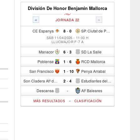
División De Honor Benjamin Mallorca
«
»
JORNADA 22
CE Espanya
8
-
0
SP. Ciutat de Palma
SÁB 11/04/2026 - 11:00 H
LLUCMAJOR F-7 A
Manacor
6
-
3
SD La Salle
Poblense
1
-
6
RCD Mallorca
San Francisco
1
-
10
Penya Arrabal
Son Cladera Atº del S.c.
2
-
4
Estudiantes del Cide
Descansa
-
Atº Baleares
-
MÁS RESULTADOS
CLASIFICACIÓN