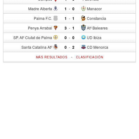
Madre Alberta
1
-
0
Manacor
Palma F.C.
1
-
1
Constancia
Penya Arrabal
3
-
1
Atº Baleares
SP. Atº Ciutat de Palma
0
-
0
UD Ibiza
Santa Catalina Atº
0
-
2
CD Menorca
-
MÁS RESULTADOS
CLASIFICACIÓN