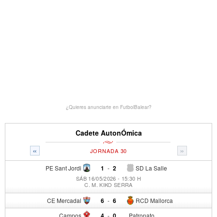
¿Quieres anunciarte en FutbolBalear?
Cadete AutonÓmica
«
»
JORNADA 30
PE Sant Jordi
1
-
2
SD La Salle
SÁB 16/05/2026 - 15:30 H
C. M. KIKO SERRA
CE Mercadal
6
-
6
RCD Mallorca
Campos
4
-
0
Patronato