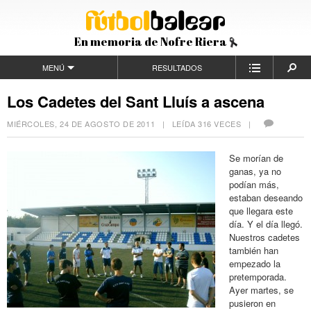
En memoria de Nofre Riera
MENÚ
RESULTADOS
Los Cadetes del Sant Lluís a ascena
MIÉRCOLES, 24 DE AGOSTO DE 2011
| LEÍDA 316 VECES |
Se morían de
ganas, ya no
podían más,
estaban deseando
que llegara este
día. Y el día llegó.
Nuestros cadetes
también han
empezado la
pretemporada.
Ayer martes, se
pusieron en