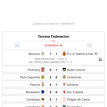
¿Quieres anunciarte en FutbolBalear?
Tercera Federacion
«
»
JORNADA 34
Manacor
1
-
1
R.C.D. Mallorca Sad "B"
SÁB 09/05/2026 - 15:00 H
NA CAPELLERA (MANACOR) F-11
Portmany
0
-
1
Rotlet-molinar
Peña Deportiva
2
-
0
Collerense
Felanitx
2
-
1
Santanyi
Binissalem
2
-
0
Son Cladera
Cardassar
3
-
1
Platges de Calvia
Llosetense
2
-
2
Formentera