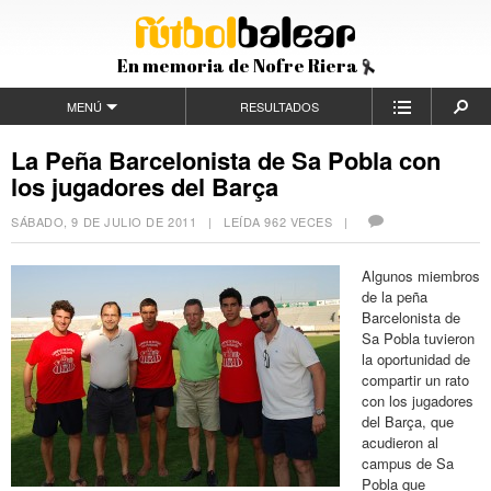
En memoria de Nofre Riera
MENÚ
RESULTADOS
La Peña Barcelonista de Sa Pobla con
los jugadores del Barça
SÁBADO, 9 DE JULIO DE 2011
| LEÍDA 962 VECES |
Algunos miembros
de la peña
Barcelonista de
Sa Pobla tuvieron
la oportunidad de
compartir un rato
con los jugadores
del Barça, que
acudieron al
campus de Sa
Pobla que