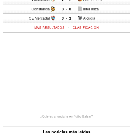
Constancia
3
-
0
Inter Ibiza
CE Mercadal
3
-
2
Alcudia
-
MÁS RESULTADOS
CLASIFICACIÓN
¿Quieres anunciarte en FutbolBalear?
Las noticias más leídas