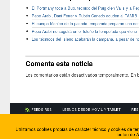
El Portmany toca a Buti, técnico del Puig d’en Valls y a Pe
Pepe Arabi, Dani Ferrer y Rubén Canedo acuden al TAMIB
El cuerpo técnico de la pasada temporada preparan una dem
Pepe Arabí no seguirá en el Isleño la temporada que viene
Los técnicos del Isleño acabarán la campaña, a pesar de n
Comenta esta noticia
Los comentarios están desactivados temporalmente. En b
FEEDS RSS
LEENOS DESDE MÓVIL Y TABLET
RES
CONTACTA CON NOSOTROS
ACERCA DE NOSOTR
Utilizamos cookies propias de carácter técnico y cookies de t
Información de contacto
El equipo de FútbolBa
botón de A
Anúnciate en FútbolBalear
Soluciones Corporativ