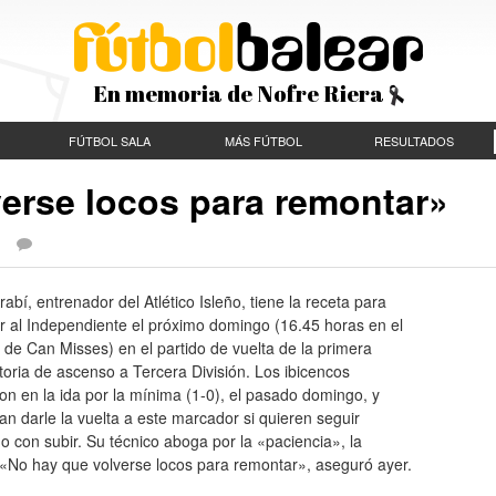
En memoria de Nofre Riera
FÚTBOL SALA
MÁS FÚTBOL
RESULTADOS
verse locos para remontar»
 |
abí, entrenador del Atlético Isleño, tiene la receta para
r al Independiente el próximo domingo (16.45 horas en el
 de Can Misses) en el partido de vuelta de la primera
toria de ascenso a Tercera División. Los ibicencos
on en la ida por la mínima (1-0), el pasado domingo, y
an darle la vuelta a este marcador si quieren seguir
 con subir. Su técnico aboga por la «paciencia», la
. «No hay que volverse locos para remontar», aseguró ayer.