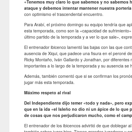
«Tenemos muy claro lo que sabemos y no sabemos ha
ataque y debemos intentar mantener nuestra portería
con optimismo el trascendental encuentro.
Para Arabí, el próximo domingo su equipo tendría que apl
esta temporada, como son la «capacidad de sufrimiento» y 
último partido de la temporada y a ver lo que sale», expr
El entrenador ibicenco lamentó las bajas con las que cont
ausencia de Xiqui, que padece una fisura en el peroné de 
Ricky Montaño, Iván Gallardo y Jonathan, por diferentes
importantes a lo largo de la temporada y su ausencia se 
Además, también comentó que si se confirman los pronós
jugar más esta temporada.
Máximo respeto al rival
Del Independiente dijo temer «todo y nada», pero exp
que en la ida «el Isleño no dio ni un ápice de lo que
de cosas que nos perjudicaron mucho, como el campo 
El entrenador de los ibicencos advirtió de que doblegar 
también saben jugar bien. Tienen grandes jugadores y nos