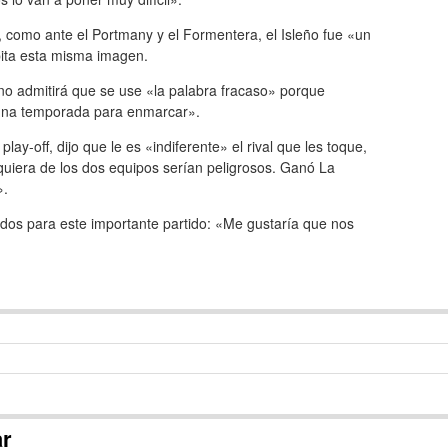
, como ante el Portmany y el Formentera, el Isleño fue «un
epita esta misma imagen.
 no admitirá que se use «la palabra fracaso» porque
 una temporada para enmarcar».
play-off, dijo que le es «indiferente» el rival que les toque,
lquiera de los dos equipos serían peligrosos. Ganó La
».
nados para este importante partido: «Me gustaría que nos
ar