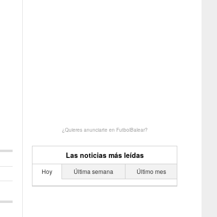
¿Quieres anunciarte en FutbolBalear?
Las noticias más leídas
Hoy
Última semana
Último mes