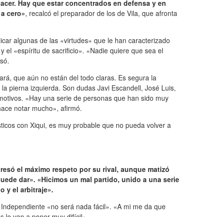
cer. Hay que estar concentrados en defensa y en
 a cero»
, recalcó el preparador de los de Vila, que afronta
icar algunas de las «virtudes» que le han caracterizado
el «espíritu de sacrificio». «Nadie quiere que sea el
esó.
ará, que aún no están del todo claras. Es segura la
la pierna izquierda. Son dudas Javi Escandell, José Luis,
 motivos. «Hay una serie de personas que han sido muy
hace notar mucho», afirmó.
ticos con Xiqui, es muy probable que no pueda volver a
resó el máximo respeto por su rival, aunque matizó
 puede dar». «Hicimos un mal partido, unido a una serie
y el arbitraje».
al Independiente «no será nada fácil». «A mi me da que
 lo van a poner muy difícil».