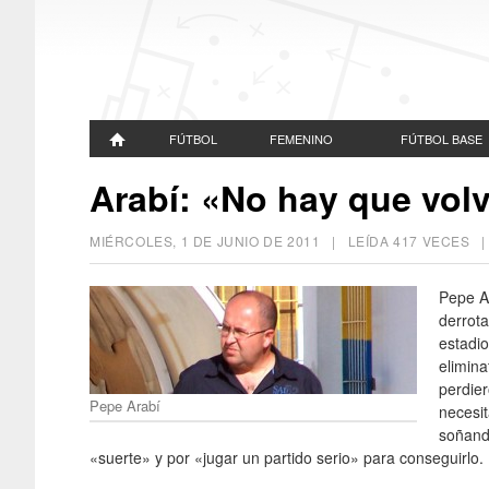
FÚTBOL
FEMENINO
FÚTBOL BASE
Arabí: «No hay que vol
MIÉRCOLES, 1 DE JUNIO DE 2011
| LEÍDA 417 VECES
Pepe Ar
derrota
estadio
elimina
perdier
Pepe Arabí
necesit
soñando
«suerte» y por «jugar un partido serio» para conseguirlo