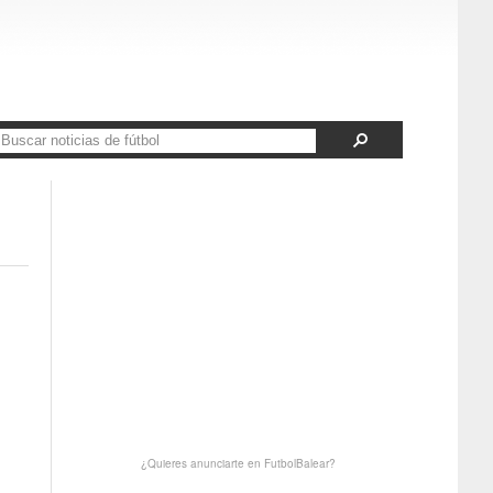
¿Quieres anunciarte en FutbolBalear?