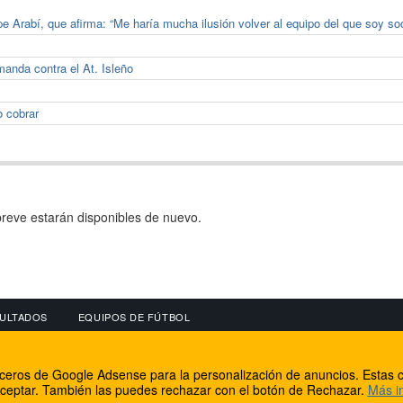
pe Arabí, que afirma: “Me haría mucha ilusión volver al equipo del que soy so
anda contra el At. Isleño
o cobrar
reve estarán disponibles de nuevo.
ULTADOS
EQUIPOS DE FÚTBOL
OS
CONECTA CON NOSOTROS
OTROS SERVICIO
erceros de Google Adsense para la personalización de anuncios. Estas c
lear
Facebook
Internet Rural Mal
ceptar. También las puedes rechazar con el botón de Rechazar.
Más i
as IP
Twitter
Registro de domin