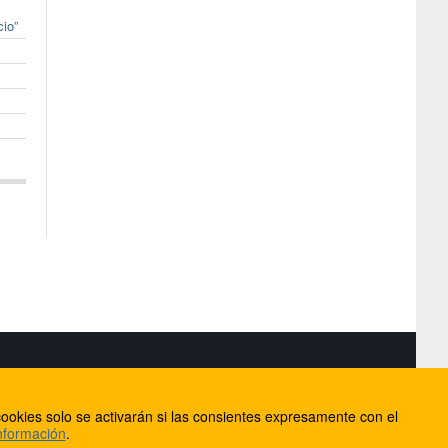
cio”
S
ookies solo se activarán si las consientes expresamente con el
lorca
nformación
.
ios