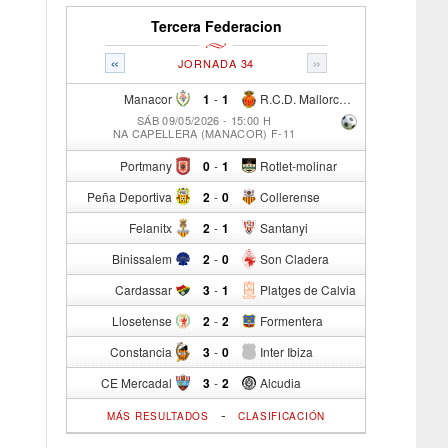
Tercera Federacion
«
»
JORNADA 34
Manacor
1
-
1
R.C.D. Mallorca Sad "B"
SÁB 09/05/2026 - 15:00 H
NA CAPELLERA (MANACOR) F-11
Portmany
0
-
1
Rotlet-molinar
Peña Deportiva
2
-
0
Collerense
Felanitx
2
-
1
Santanyi
Binissalem
2
-
0
Son Cladera
Cardassar
3
-
1
Platges de Calvia
Llosetense
2
-
2
Formentera
Constancia
3
-
0
Inter Ibiza
CE Mercadal
3
-
2
Alcudia
-
MÁS RESULTADOS
CLASIFICACIÓN