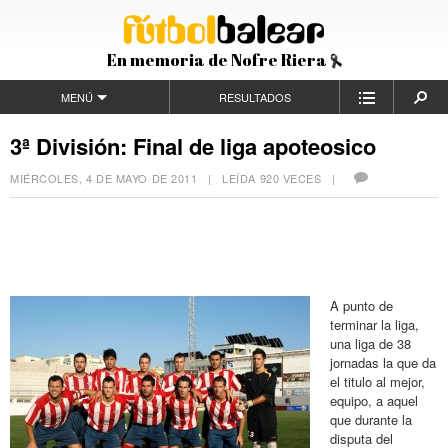
En memoria de Nofre Riera
MENÚ
RESULTADOS
3ª División: Final de liga apoteosico
MIÉRCOLES, 4 DE MAYO DE 2011
| LEÍDA 920 VECES |
A punto de
terminar la liga,
una liga de 38
jornadas la que da
el titulo al mejor,
equipo, a aquel
que durante la
disputa del