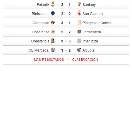
Felanitx
2
-
1
Santanyi
Binissalem
2
-
0
Son Cladera
Cardassar
3
-
1
Platges de Calvia
Llosetense
2
-
2
Formentera
Constancia
3
-
0
Inter Ibiza
CE Mercadal
3
-
2
Alcudia
-
MÁS RESULTADOS
CLASIFICACIÓN