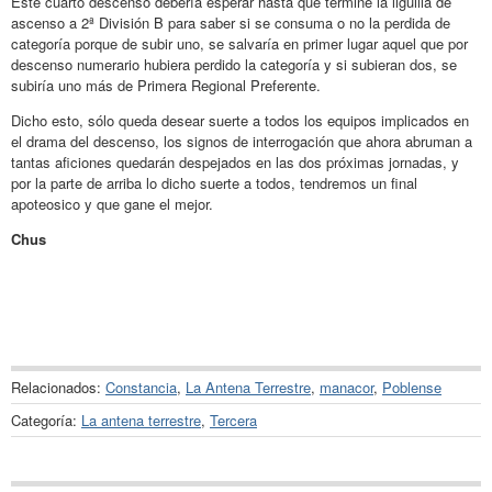
Este cuarto descenso debería esperar hasta que termine la liguilla de
ascenso a 2ª División B para saber si se consuma o no la perdida de
categoría porque de subir uno, se salvaría en primer lugar aquel que por
descenso numerario hubiera perdido la categoría y si subieran dos, se
subiría uno más de Primera Regional Preferente.
Dicho esto, sólo queda desear suerte a todos los equipos implicados en
el drama del descenso, los signos de interrogación que ahora abruman a
tantas aficiones quedarán despejados en las dos próximas jornadas, y
por la parte de arriba lo dicho suerte a todos, tendremos un final
apoteosico y que gane el mejor.
Chus
Relacionados:
Constancia
,
La Antena Terrestre
,
manacor
,
Poblense
Categoría:
La antena terrestre
,
Tercera