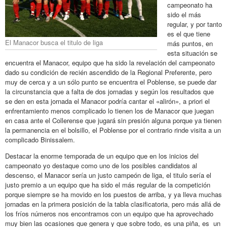
campeonato ha
sido el más
regular, y por tanto
es el que tiene
El Manacor busca el titulo de liga
más puntos, en
esta situación se
encuentra el Manacor, equipo que ha sido la revelación del campeonato
dado su condición de recién ascendido de la Regional Preferente, pero
muy de cerca y a un sólo punto se encuentra el Poblense, se puede dar
la circunstancia que a falta de dos jornadas y según los resultados que
se den en esta jornada el Manacor podría cantar el «alirón», a priori el
enfrentamiento menos complicado lo tienen los de Manacor que juegan
en casa ante el Collerense que jugará sin presión alguna porque ya tienen
la permanencia en el bolsillo, el Poblense por el contrario rinde visita a un
complicado Binissalem.
Destacar la enorme temporada de un equipo que en los inicios del
campeonato yo destaque como uno de los posibles candidatos al
descenso, el Manacor sería un justo campeón de liga, el titulo sería el
justo premio a un equipo que ha sido el más regular de la competición
porque siempre se ha movido en los puestos de arriba, y ya lleva muchas
jornadas en la primera posición de la tabla clasificatoria, pero más allá de
los fríos números nos encontramos con un equipo que ha aprovechado
muy bien las ocasiones que genera y que sobre todo, es una piña, es un