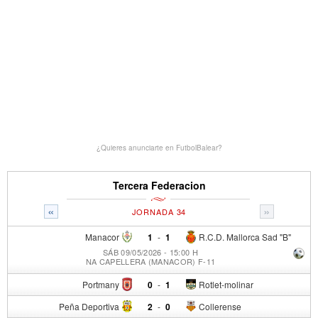
¿Quieres anunciarte en FutbolBalear?
Tercera Federacion
«
»
JORNADA 34
Manacor
1
-
1
R.C.D. Mallorca Sad "B"
SÁB 09/05/2026 - 15:00 H
NA CAPELLERA (MANACOR) F-11
Portmany
0
-
1
Rotlet-molinar
Peña Deportiva
2
-
0
Collerense