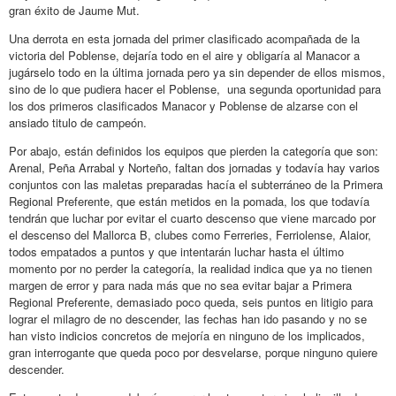
gran éxito de Jaume Mut.
Una derrota en esta jornada del primer clasificado acompañada de la
victoria del Poblense, dejaría todo en el aire y obligaría al Manacor a
jugárselo todo en la última jornada pero ya sin depender de ellos mismos,
sino de lo que pudiera hacer el Poblense, una segunda oportunidad para
los dos primeros clasificados Manacor y Poblense de alzarse con el
ansiado titulo de campeón.
Por abajo, están definidos los equipos que pierden la categoría que son:
Arenal, Peña Arrabal y Norteño, faltan dos jornadas y todavía hay varios
conjuntos con las maletas preparadas hacía el subterráneo de la Primera
Regional Preferente, que están metidos en la pomada, los que todavía
tendrán que luchar por evitar el cuarto descenso que viene marcado por
el descenso del Mallorca B, clubes como Ferreries, Ferriolense, Alaior,
todos empatados a puntos y que intentarán luchar hasta el último
momento por no perder la categoría, la realidad indica que ya no tienen
margen de error y para nada más que no sea evitar bajar a Primera
Regional Preferente, demasiado poco queda, seis puntos en litigio para
lograr el milagro de no descender, las fechas han ido pasando y no se
han visto indicios concretos de mejoría en ninguno de los implicados,
gran interrogante que queda poco por desvelarse, porque ninguno quiere
descender.