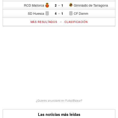
RCD Mallorca
2
-
1
Gimnàstic de Tarragona
SD Huesca
4
-
1
CF Damm
-
MÁS RESULTADOS
CLASIFICACIÓN
¿Quieres anunciarte en FutbolBalear?
Las noticias más leídas