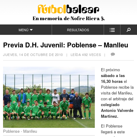
En memoria de Nofre Riera
MENÚ
RESULTADOS
Previa D.H. Juvenil: Poblense – Manlleu
JUEVES, 14 DE OCTUBRE DE 2010
| LEÍDA 492 VECES |
El próximo
sábado a las
16,30 horas
el
Poblense recibe la
visita del Manlleu,
con el arbitraje del
colegiado
Antonio Valverde
Martinez.
El Poblense
Poblense - Manlleu
llegará a este