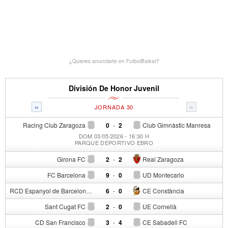
¿Quieres anunciarte en FutbolBalear?
División De Honor Juvenil
«
»
JORNADA 30
Racing Club Zaragoza
0
-
2
Club Gimnàstic Manresa
DOM 03/05/2026 - 16:30 H
PARQUE DEPORTIVO EBRO
Girona FC
2
-
2
Real Zaragoza
FC Barcelona
9
-
0
UD Montecarlo
RCD Espanyol de Barcelona
6
-
0
CE Constància
Sant Cugat FC
2
-
0
UE Cornellà
CD San Francisco
3
-
4
CE Sabadell FC