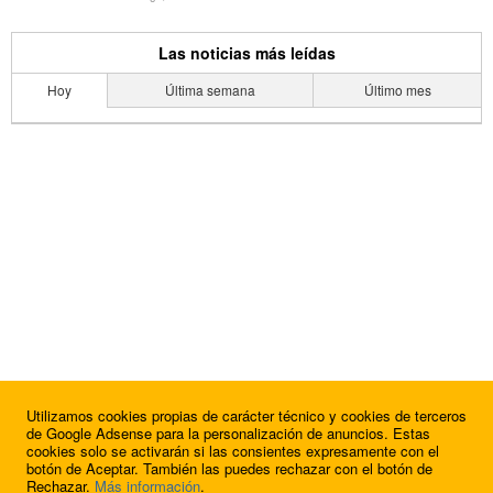
Las noticias más leídas
Hoy
Última semana
Último mes
Utilizamos cookies propias de carácter técnico y cookies de terceros
de Google Adsense para la personalización de anuncios. Estas
cookies solo se activarán si las consientes expresamente con el
botón de Aceptar. También las puedes rechazar con el botón de
Rechazar.
Más información
.