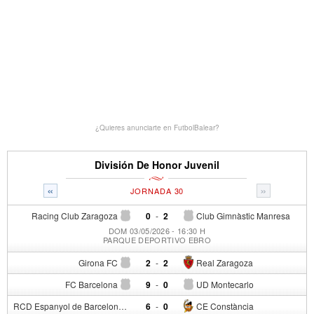
¿Quieres anunciarte en FutbolBalear?
División De Honor Juvenil
«
»
JORNADA 30
Racing Club Zaragoza
0
-
2
Club Gimnàstic Manresa
DOM 03/05/2026 - 16:30 H
PARQUE DEPORTIVO EBRO
Girona FC
2
-
2
Real Zaragoza
FC Barcelona
9
-
0
UD Montecarlo
RCD Espanyol de Barcelona
6
-
0
CE Constància