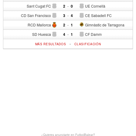
Sant Cugat FC
2
-
0
UE Cornellà
CD San Francisco
3
-
4
CE Sabadell FC
RCD Mallorca
2
-
1
Gimnàstic de Tarragona
SD Huesca
4
-
1
CF Damm
-
MÁS RESULTADOS
CLASIFICACIÓN
¿Quieres anunciarte en FutbolBalear?