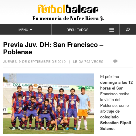
En memoria de Nofre Riera
MENÚ
RESULTADOS
Previa Juv. DH: San Francisco –
Poblense
JUEVES, 9 DE SEPTIEMBRE DE 2010
| LEÍDA 792 VECES |
El próximo
domingo a las 12
horas
el San
Francisco recibe
la visita del
Poblense, con el
arbitraje del
colegiado
Sebastian Ripoll
Solano.