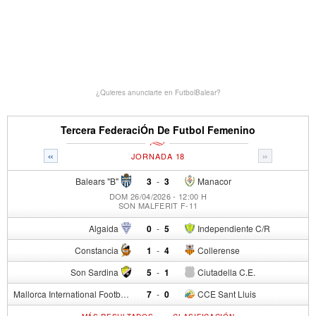
¿Quieres anunciarte en FutbolBalear?
Tercera FederaciÓn De Futbol Femenino
«
»
JORNADA 18
Balears "B"
3
-
3
Manacor
DOM 26/04/2026 - 12:00 H
SON MALFERIT F-11
Algaida
0
-
5
Independiente C/R
Constancia
1
-
4
Collerense
Son Sardina
5
-
1
Ciutadella C.E.
Mallorca International Football Club del S.p.
7
-
0
CCE Sant Lluis
-