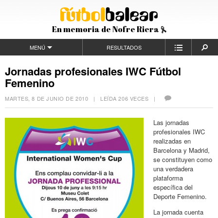
En memoria de Nofre Riera
MENÚ
RESULTADOS
Jornadas profesionales IWC Fútbol
Femenino
MARTES, 8 DE JUNIO DE 2010
| LEÍDA 206 VECES |
Las jornadas
profesionales IWC
realizadas en
Barcelona y Madrid,
se constituyen como
una verdadera
plataforma
específica del
Deporte Femenino.
La jornada cuenta