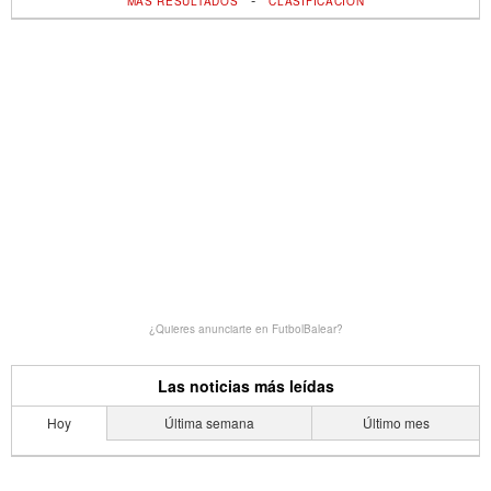
MÁS RESULTADOS
CLASIFICACIÓN
¿Quieres anunciarte en FutbolBalear?
Las noticias más leídas
Hoy
Última semana
Último mes