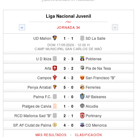
Liga Nacional Juvenil
«
»
JORNADA 34
UD Mahon
1
-
1
SD La Salle
DOM 17/05/2026 - 12:00 H
CAMP MUNICIPAL SAN CARLOS DE MAÓ
U D Ibiza
2
-
3
Poblense
Arta
3
-
2
Pla de Na Tesa
Campos
4
-
2
San Francisco "B"
Penya Arrabal
5
-
0
Ferreries
Palma F.C.
1
-
0
Atº Baleares
Platges de Calvia
1
-
0
Alcudia
RCD Mallorca Sad "B"
2
-
1
Portmany
SP. Atº Ciutat de Palma
4
-
0
CD Menorca
-
MÁS RESULTADOS
CLASIFICACIÓN