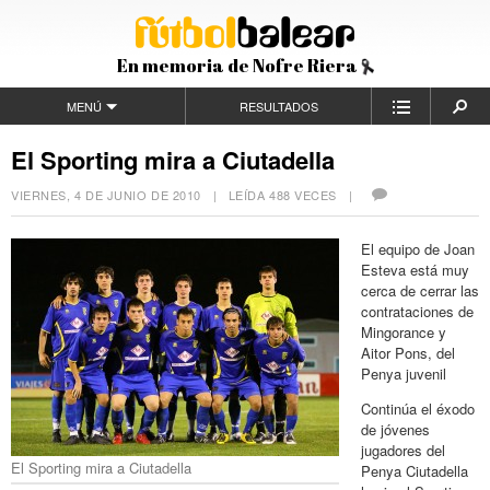
En memoria de Nofre Riera
MENÚ
RESULTADOS
El Sporting mira a Ciutadella
VIERNES, 4 DE JUNIO DE 2010
| LEÍDA 488 VECES |
El equipo de Joan
Esteva está muy
cerca de cerrar las
contrataciones de
Mingorance y
Aitor Pons, del
Penya juvenil
Continúa el éxodo
de jóvenes
jugadores del
El Sporting mira a Ciutadella
Penya Ciutadella