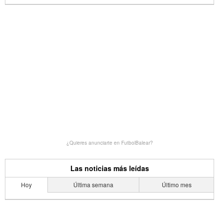
¿Quieres anunciarte en FutbolBalear?
Las noticias más leídas
Hoy
Última semana
Último mes