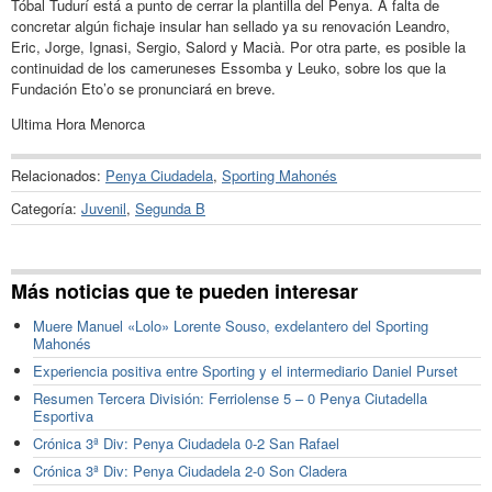
Tóbal Tudurí está a punto de cerrar la plantilla del Penya. A falta de
concretar algún fichaje insular han sellado ya su renovación Leandro,
Eric, Jorge, Ignasi, Sergio, Salord y Macià. Por otra parte, es posible la
continuidad de los cameruneses Essomba y Leuko, sobre los que la
Fundación Eto’o se pronunciará en breve.
Ultima Hora Menorca
Relacionados:
Penya Ciudadela
,
Sporting Mahonés
Categoría:
Juvenil
,
Segunda B
Más noticias que te pueden interesar
Muere Manuel «Lolo» Lorente Souso, exdelantero del Sporting
Mahonés
Experiencia positiva entre Sporting y el intermediario Daniel Purset
Resumen Tercera División: Ferriolense 5 – 0 Penya Ciutadella
Esportiva
Crónica 3ª Div: Penya Ciudadela 0-2 San Rafael
Crónica 3ª Div: Penya Ciudadela 2-0 Son Cladera