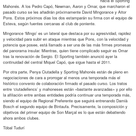
hacia el Sporting
Mahonés. A los Pedro Capó, Newman, Aaron y Omar, que marcharon el
pasado curso se les añadirán próximamente David Mingorance y Aitor
Pons. Estos próximos días los dos estamparán su firma con el equipo de
Esteva, según fuentes cercanas al club de poniente.
Mingorance ‘Mingo’ es un lateral que destaca por su agresividad, rapidez
y velocidad para subir en ataque mientras que Pons, con la velocidad y
potencia que posee, está llamado a ser una de las más firmes promesas
del panorama insular. Mientras, quien tiene complicado seguir es Omar
tras la renovación de Sergio. El Sporting también anunció ayer la
continuidad del central Miquel Capó, que sigue hasta el 2011.
Por otra parte, Penya Ciutadella y Sporting Mahonés están de pleno en
negociaciones de cara a prorrogar al menos una temporada más el
histórico convenio de colaboración firmado el pasado curso. Los tratos
entre ‘ciutadellencs’ y mahoneses están «bastante avanzadas» y por ello
la afiliación entre ambas entidades podría continuar una temporada más,
siendo el equipo de Regional Preferente que seguirá entrenando Damià
Bosch el segundo equipo de Bintaufa. Precisamente, la composición y
objetivos del primer equipo de Son Marçal es lo que están debatiendo
ahora ambos clubes.
Tòbal Tudurí