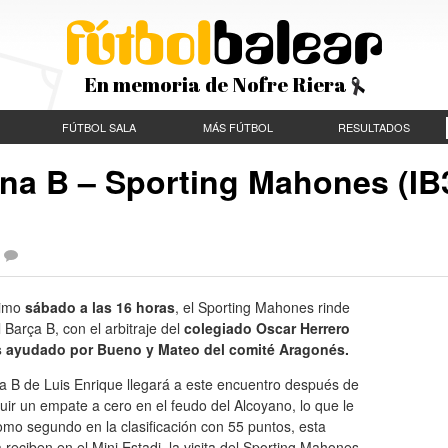
En memoria de Nofre Riera
FÚTBOL SALA
MÁS FÚTBOL
RESULTADOS
ona B – Sporting Mahones (IB
|
ximo
sábado a las 16 horas
, el Sporting Mahones rinde
al Barça B, con el arbitraje del
colegiado Oscar Herrero
 ayudado por Bueno y Mateo del comité Aragonés.
a B de Luis Enrique llegará a este encuentro después de
ir un empate a cero en el feudo del Alcoyano, lo que le
omo segundo en la clasificación con 55 puntos, esta
 reciben en el Mini Estadi, la visita del Sporting Mahones