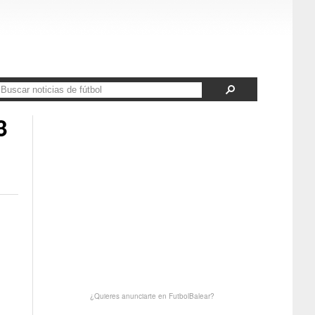
3
¿Quieres anunciarte en FutbolBalear?