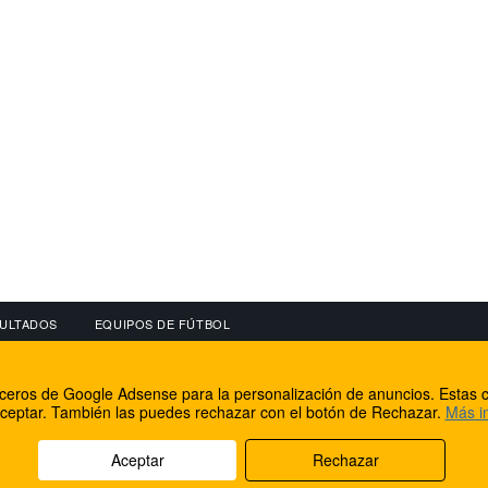
ULTADOS
EQUIPOS DE FÚTBOL
OS
CONECTA CON NOSOTROS
OTROS SERVICIO
erceros de Google Adsense para la personalización de anuncios. Estas c
lear
Facebook
Internet Rural Mal
ceptar. También las puedes rechazar con el botón de Rechazar.
Más i
as IP
Twitter
Registro de domin
Aceptar
Rechazar