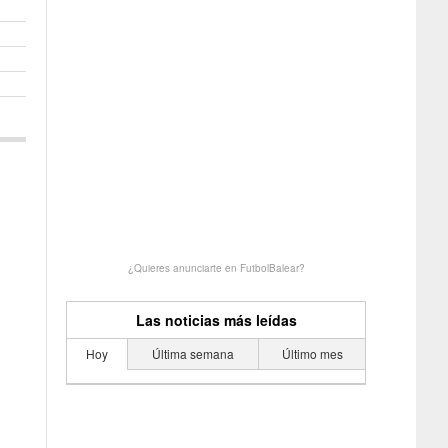
¿Quieres anunciarte en FutbolBalear?
Las noticias más leídas
Hoy
Última semana
Último mes