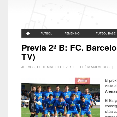
FÚTBOL
FEMENINO
FÚTBOL BASE
Previa 2ª B: FC. Barcel
TV)
JUEVES, 11 DE MARZO DE 2010
| LEÍDA 560 VECES 
El pró
visita 
Arenas
El Barç
consegu
sitúa c
jornada