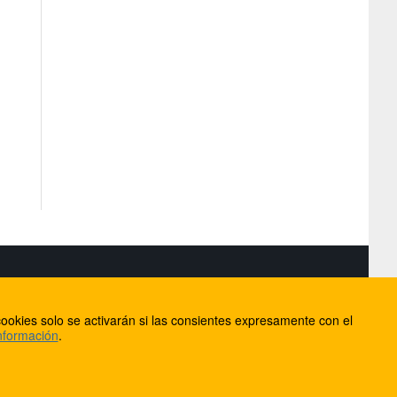
S
ookies solo se activarán si las consientes expresamente con el
lorca
nformación
.
ios