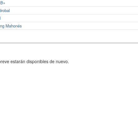
«B»
drobal
l
ting Mahonés
reve estarán disponibles de nuevo.