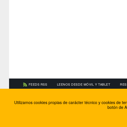
FEEDS RSS
LEENOS DESDE MÓVIL Y TABLET
RES
CONTACTA CON NOSOTROS
ACERCA DE NOSOTR
Utilizamos cookies propias de carácter técnico y cookies de t
Información de contacto
El equipo de FútbolBa
botón de A
Anúnciate en FútbolBalear
Soluciones Corporativ
Colabora con nosotros
Canal ético