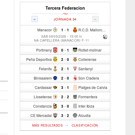
Tercera Federacion
«
»
JORNADA 34
Manacor
1
-
1
R.C.D. Mallorca Sad "B"
SÁB 09/05/2026 - 15:00 H
NA CAPELLERA (MANACOR) F-11
Portmany
0
-
1
Rotlet-molinar
Peña Deportiva
2
-
0
Collerense
Felanitx
2
-
1
Santanyi
Binissalem
2
-
0
Son Cladera
Cardassar
3
-
1
Platges de Calvia
Llosetense
2
-
2
Formentera
Constancia
3
-
0
Inter Ibiza
CE Mercadal
3
-
2
Alcudia
-
MÁS RESULTADOS
CLASIFICACIÓN