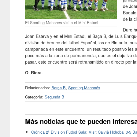
de Joan
Badalon
de la cl
El Sporting Mahones visita el Mini Estadi
Duro hu
Joan Esteva y en el Mini Estadi, el Baça B, de Luis Enriq
división de bronce del fútbol Español, los de Bintaufa, bu
campanada en este encuentro, un resultado positivo les ale
poco más a la zona de permanencia, que es el objetivo de
pasar, este encuentro será retransmitido en directo por la
O. Riera.
Relacionados:
Barça B
,
Sporting Mahonés
Categoría:
Segunda B
Más noticias que te pueden interes
Crónica 2ª División Fútbol Sala: Visit Calvià Hidrobal 3-5 B