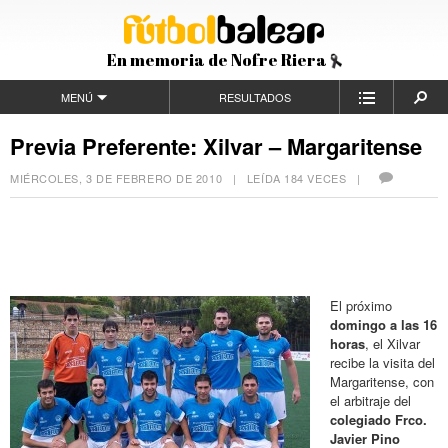
En memoria de Nofre Riera
MENÚ
RESULTADOS
Previa Preferente: Xilvar – Margaritense
MIÉRCOLES, 3 DE FEBRERO DE 2010
| LEÍDA 184 VECES |
El próximo
domingo a las 16
horas
, el Xilvar
recibe la visita del
Margaritense, con
el arbitraje del
colegiado Frco.
Javier Pino