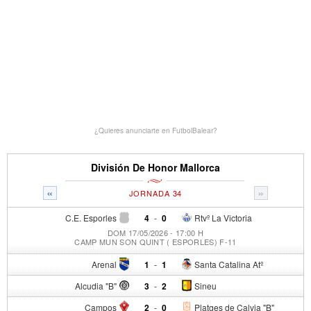
¿Quieres anunciarte en FutbolBalear?
División De Honor Mallorca
«
»
JORNADA 34
C.E. Esporles
4
-
0
Rtvº La Victoria
DOM 17/05/2026 - 17:00 H
CAMP MUN SON QUINT ( ESPORLES) F-11
Arenal
1
-
1
Santa Catalina Atº
Alcudia "B"
3
-
2
Sineu
Campos
2
-
0
Platges de Calvia "B"