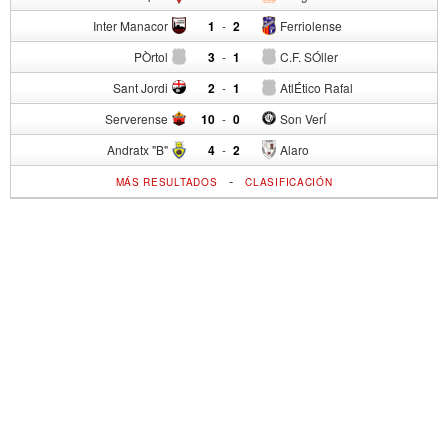
Inter Manacor
1
-
2
Ferriolense
PÒrtol
3
-
1
C.F. SÓller
Sant Jordi
2
-
1
AtlÉtico Rafal
Serverense
10
-
0
Son VerÍ
Andratx "B"
4
-
2
Alaro
-
MÁS RESULTADOS
CLASIFICACIÓN