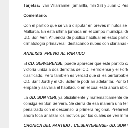
Tarjetas:
Ivan Villarramiel (amarilla, min 38) y Juan C Pes
Comentario:
Con el partido que se va a disputar en breves minutos se
Mallorca. En esta última jornada en el campo municipal de
UD. Son Veri. Afluencia de público habitual en estos part
climatología primaveral, destacando nubes con clarianas de
ANALISIS PREVIO AL PARTIDO
El
CD. SERVERENSE
, puede aparecer que este partido c
victoria unida a dos derrotas del CD. Ferriolense y el Por
clasificado. Pero también es verdad que si es perturbabl
CD. Sant Jordi y el CF. Sóller le podrían adelantar. Por l
empate y salvaría el habitáculo en el cual está ahora ubi
La
UD. SON VERI
, ya oficialmente y matematicamente de
consiga en Son Servera. Se cierra de esa manera una tem
penalizado con el descenso a primera regional. Preferent
ahora toca analizar los motivos por los cuales se ven in
CRONICA DEL PARTIDO : CE.SERVERENSE- UD. SON 