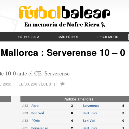
En memoria de Nofre Riera
FÚTBOL SALA
MÁS FÚTBOL
RESULTADOS
Mallorca : Serverense 10 – 0
de 10-0 ante el CE. Serverense
E 2026
| LEÍDA 286 VECES |
Partidos anteriores
Alaro
J 33
3
Serverense
5
Sant Jordi
J 33
Son VerÍ
0
3
PÒrtol
J 32
4
Son VerÍ
0
Sant Jordi
J 31
Serverense
2
1