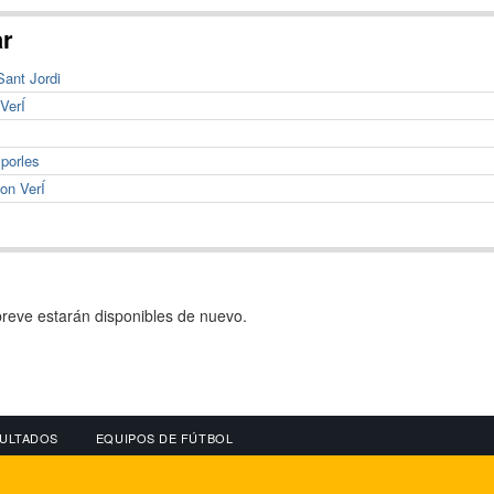
ar
Sant Jordi
VerÍ
porles
on VerÍ
reve estarán disponibles de nuevo.
ULTADOS
EQUIPOS DE FÚTBOL
OS
CONECTA CON NOSOTROS
OTROS SERVICIO