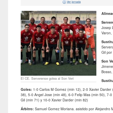
Ver jornada
Alinea
Serve
Josep L
Varon,
Sustit
Servera
Gil por
Son Ve
Jimenez
Bosso,
El CE. Serverense golea al Son Veri
Sustit
Goles:
1-0 Carlos M Gomez (min 12), 2-0 Xavier Darder (
38), 5-0 Angel Jose (min 48), 6-0 Felip Mas (min 50), 7-0
Gil (min 71) y 10-0 Xavier Darder (min 82)
Árbitro:
Samuel Gomez Moriana. asistido por Alejandro 