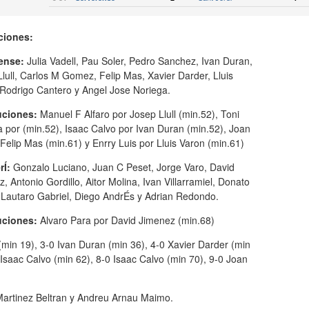
ciones:
rense:
Julia Vadell, Pau Soler, Pedro Sanchez, Ivan Duran,
lull, Carlos M Gomez, Felip Mas, Xavier Darder, Lluis
 Rodrigo Cantero y Angel Jose Noriega.
uciones:
Manuel F Alfaro por Josep Llull (min.52), Toni
 por (min.52), Isaac Calvo por Ivan Duran (min.52), Joan
 Felip Mas (min.61) y Enrry Luis por Lluis Varon (min.61)
rÍ:
Gonzalo Luciano, Juan C Peset, Jorge Varo, David
, Antonio Gordillo, Aitor Molina, Ivan Villarramiel, Donato
 Lautaro Gabriel, Diego AndrÉs y Adrian Redondo.
uciones:
Alvaro Para por David Jimenez (min.68)
min 19), 3-0 Ivan Duran (min 36), 4-0 Xavier Darder (min
 Isaac Calvo (min 62), 8-0 Isaac Calvo (min 70), 9-0 Joan
Martinez Beltran y Andreu Arnau Maimo.