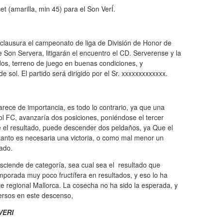
et (amarilla, min 45) para el Son VerÍ.
 clausura el campeonato de liga de División de Honor de
 Son Servera, litigarán el encuentro el CD. Serverense y la
idos, terreno de juego en buenas condiciones, y
 sol. El partido será dirigido por el Sr. xxxxxxxxxxxxx.
arece de importancia, es todo lo contrario, ya que una
tol FC, avanzaría dos posiciones, poniéndose el tercer
e el resultado, puede descender dos peldaños, ya Que el
o tanto es necesaria una victoria, o como mal menor un
cado.
sciende de categoría, sea cual sea el resultado que
porada muy poco fructífera en resultados, y eso lo ha
e regional Mallorca. La cosecha no ha sido la esperada, y
mersos en este descenso,
VERI