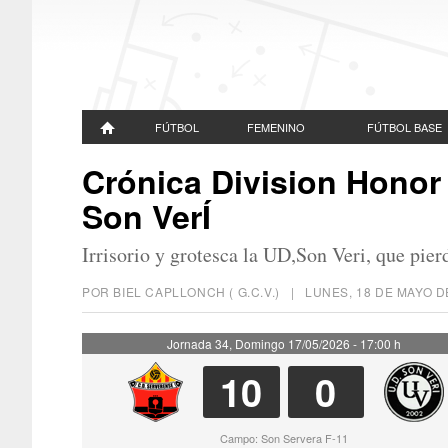
FÚTBOL
FEMENINO
FÚTBOL BASE
Crónica Division Honor 
Son VerÍ
Irrisorio y grotesca la UD,Son Veri, que pier
POR BIEL CAPLLONCH ( G.C.V.) |
LUNES, 18 DE MAYO D
Jornada 34, Domingo 17/05/2026 - 17:00 h
10
0
Campo: Son Servera F-11