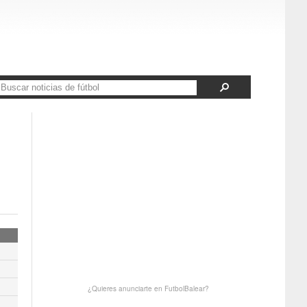
¿Quieres anunciarte en FutbolBalear?