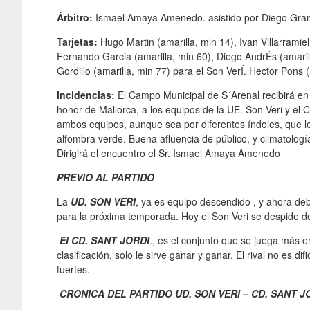
Árbitro:
Ismael Amaya Amenedo. asistido por Diego Gra
Tarjetas:
Hugo Martin (amarilla, min 14), Ivan Villarramiel
Fernando Garcia (amarilla, min 60), Diego AndrÉs (amarill
Gordillo (amarilla, min 77) para el Son VerÍ. Hector Pons (
Incidencias:
El Campo Municipal de S´Arenal recibirá en 
honor de Mallorca, a los equipos de la UE. Son Veri y el
ambos equipos, aunque sea por diferentes índoles, que l
alfombra verde. Buena afluencia de público, y climatologí
Dirigirá el encuentro el Sr. Ismael Amaya Amenedo
PREVIO AL PARTIDO
La
UD. SON VERI
, ya es equipo descendido , y ahora deb
para la próxima temporada. Hoy el Son Veri se despide de 
El CD. SANT JORDI
., es el conjunto que se juega más e
clasificación, solo le sirve ganar y ganar. El rival no es d
fuertes.
CRONICA DEL PARTIDO UD. SON VERI – CD. SANT JORD