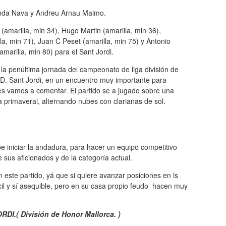
nda Nava y Andreu Arnau Maimo.
 (amarilla, min 34), Hugo Martin (amarilla, min 36),
a, min 71), Juan C Peset (amarilla, min 75) y Antonio
amarilla, min 80) para el Sant Jordi.
la penúltima jornada del campeonato de liga división de
 CD. Sant Jordi, en un encuentro muy importante para
es vamos a comentar. El partido se a jugado sobre una
a primaveral, alternando nubes con clarianas de sol.
e iniciar la andadura, para hacer un equipo competitivo
sus aficionados y de la categoría actual.
n este partido, yá que si quiere avanzar posiciones en ls
ificil y sí asequible, pero en su casa propio feudo hacen muy
I.( División de Honor Mallorca. )