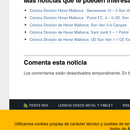
Crónica Division Honor Mallorca : Serverense 10 – 0 Son Ve
Crónica Division Honor Mallorca : Portol FC. 4 – 0 UD. Son 
Crónica División de Honor Mallorca: Son Verí 0-4 Campos
Crónica Division de Honor Mallorca: Sant Jordi 3 – 1 Pòrtol
Crónica División de Honor Mallorca: UD Son Verí 1-1 CE Es
Comenta esta noticia
Los comentarios están desactivados temporalmente. En b
FEEDS RSS
LEENOS DESDE MÓVIL Y TABLET
RES
CONTACTA CON NOSOTROS
ACERCA DE NOSOTR
Utilizamos cookies propias de carácter técnico y cookies de t
Información de contacto
El equipo de FútbolBa
botón de A
Anúnciate en FútbolBalear
Soluciones Corporativ