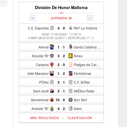
División De Honor Mallorca
«
»
JORNADA 34
C.E. Esporles
4
-
0
Rtvº La Victoria
DOM 17/05/2026 - 17:00 H
CAMP MUN SON QUINT ( ESPORLES) F-11
Arenal
1
-
1
Santa Catalina Atº
Alcudia "B"
3
-
2
Sineu
Campos
2
-
0
Platges de Calvia "B"
Inter Manacor
1
-
2
Ferriolense
PÒrtol
3
-
1
C.F. SÓller
Sant Jordi
2
-
1
AtlÉtico Rafal
Serverense
10
-
0
Son VerÍ
Andratx "B"
4
-
2
Alaro
-
MÁS RESULTADOS
CLASIFICACIÓN