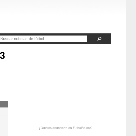
 3
¿Quieres anunciarte en FutbolBalear?