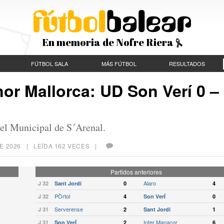
En memoria de Nofre Riera
FÚTBOL SALA
MÁS FÚTBOL
RESULTADOS
or Mallorca: UD Son Verí 0 –
n el Municipal de S´Arenal.
E 2026
| LEÍDA 162 VECES |
Partidos anteriores
Alaro
J 32
Sant Jordi
0
4
PÒrtol
J 32
4
Son VerÍ
0
Serverense
J 31
2
Sant Jordi
1
Inter Manacor
J 31
Son VerÍ
2
6