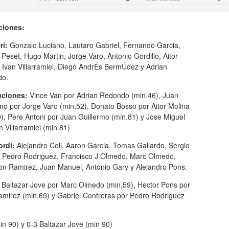
ciones:
rí:
Gonzalo Luciano, Lautaro Gabriel, Fernando Garcia,
Peset, Hugo Martin, Jorge Varo, Antonio Gordillo, Aitor
 Ivan Villarramiel, Diego AndrÉs BermÚdez y Adrian
do.
uciones:
Vince Van por Adrian Redondo (min.46), Juan
mo por Jorge Varo (min.52), Donato Bosso por Aitor Molina
), Pere Antoni por Juan Guillermo (min.81) y Jose Miguel
n Villarramiel (min.81)
ordi:
Alejandro Coll, Aaron Garcia, Tomas Gallardo, Sergio
 Pedro Rodriguez, Francisco J Olmedo, Marc Olmedo,
n Ramirez, Juan Manuel, Antonio Gary y Alejandro Pons.
, Baltazar Jove por Marc Olmedo (min.59), Hector Pons por
amirez (min.69) y Gabriel Contreras por Pedro Rodriguez
in 90) y 0-3 Baltazar Jove (min 90)