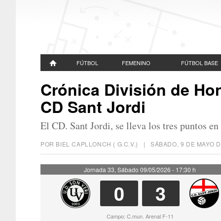
FÚTBOL
FEMENINO
FÚTBOL BASE
Crónica División de Hon
CD Sant Jordi
El CD. Sant Jordi, se lleva los tres puntos e
POR BIEL CAPLLONCH ( G.C.V.) |
SÁBADO, 9 DE MAYO D
Jornada 33, Sábado 09/05/2026 - 17:30 h
0
3
Campo: C.mun. Arenal F-11