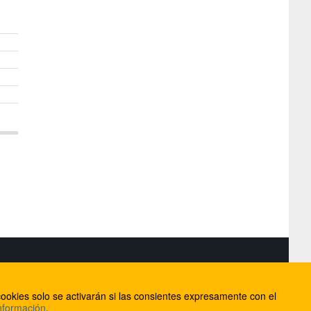
S
ookies solo se activarán si las consientes expresamente con el
lorca
nformación
.
ios