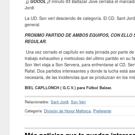
¡¡ GOOOL
¡!
minuto 93 Baltazar Jove cerraba el marcador 
Jordi
La UD. Son veri desciendo de categoría. El CD. Sant Jordi 
general.
PROXIMO PARTIDO DE AMBOS EQUIPOS, CON ELLO
REGULAR.
Una vez cerrado el capítulo en esta jornada por parte d
trabajo exhaustivo y meticuloso del ultimo partido en su f
Son Veri viaja a Son Servera, para enfrentarse al CD. Ser
Rafal. Dos partidos interesantes y donde la lucha está 
necesaria, de las incidencias que se produzcan en los m
BIEL CAPLLONCH ( G.C.V.) para Fútbol Balear.
Relacionados:
Sant Jordi
,
Son Verí
Categoría:
División de Honor Mallorca
,
Preferente
Más noticias que te pueden interes