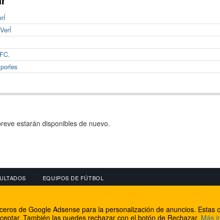
rÍ
VerÍ
 FC.
porles
reve estarán disponibles de nuevo.
ULTADOS
EQUIPOS DE FÚTBOL
OS
CONECTA CON NOSOTROS
OTROS SERVICIO
erceros de Google Adsense para la personalización de anuncios. Estas c
lear
Facebook
Internet Rural Mal
ceptar. También las puedes rechazar con el botón de Rechazar.
Más i
as IP
Twitter
Registro de domin