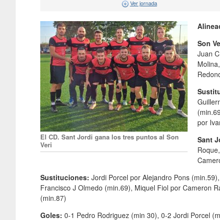
Ver jornada
Alinea
Son Ve
Juan C 
Molina,
Redon
Sustit
Guiller
(min.69
por Iva
El CD. Sant Jordi gana los tres puntos al Son
Sant J
Veri
Roque,
Camero
Sustituciones:
Jordi Porcel por Alejandro Pons (min.59)
Francisco J Olmedo (min.69), Miquel Fiol por Cameron R
(min.87)
Goles:
0-1 Pedro Rodriguez (min 30), 0-2 Jordi Porcel (m