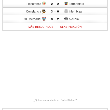
Llosetense
2
-
2
Formentera
Constancia
3
-
0
Inter Ibiza
CE Mercadal
3
-
2
Alcudia
-
MÁS RESULTADOS
CLASIFICACIÓN
¿Quieres anunciarte en FutbolBalear?