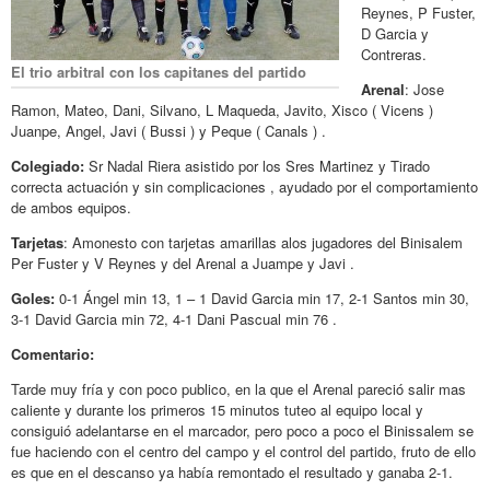
Reynes, P Fuster,
D Garcia y
Contreras.
El trio arbitral con los capitanes del partido
Arenal
: Jose
Ramon, Mateo, Dani, Silvano, L Maqueda, Javito, Xisco ( Vicens )
Juanpe, Angel, Javi ( Bussi ) y Peque ( Canals ) .
Colegiado:
Sr Nadal Riera asistido por los Sres Martinez y Tirado
correcta actuación y sin complicaciones , ayudado por el comportamiento
de ambos equipos.
Tarjetas
: Amonesto con tarjetas amarillas alos jugadores del Binisalem
Per Fuster y V Reynes y del Arenal a Juampe y Javi .
Goles:
0-1 Ángel min 13, 1 – 1 David Garcia min 17, 2-1 Santos min 30,
3-1 David Garcia min 72, 4-1 Dani Pascual min 76 .
Comentario:
Tarde muy fría y con poco publico, en la que el Arenal pareció salir mas
caliente y durante los primeros 15 minutos tuteo al equipo local y
consiguió adelantarse en el marcador, pero poco a poco el Binissalem se
fue haciendo con el centro del campo y el control del partido, fruto de ello
es que en el descanso ya había remontado el resultado y ganaba 2-1.