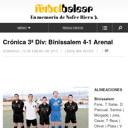
En memoria de Nofre Riera
MENÚ
RESULTADOS
Crónica 3ª Div: Binissalem 4-1 Arenal
DOMINGO, 10 DE ENERO DE 2010
| LEÍDA 889 VECES |
1
ALINEACIONES
Binissalem
:
Fons, T Salas, D
Pascual, Santos (
Morgado ) Jota,
Cesar, T Reus (
Oliver ) Plata ( V