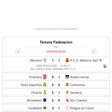
¿Quieres anunciarte en FutbolBalear?
Tercera Federacion
«
»
JORNADA 34
Manacor
1
-
1
R.C.D. Mallorca Sad "B"
SÁB 09/05/2026 - 15:00 H
NA CAPELLERA (MANACOR) F-11
Portmany
0
-
1
Rotlet-molinar
Peña Deportiva
2
-
0
Collerense
Felanitx
2
-
1
Santanyi
Binissalem
2
-
0
Son Cladera
Cardassar
3
-
1
Platges de Calvia