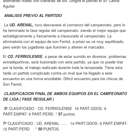
alternando nubes con clarianas de sol. Dirigirá el partido el Sr. Carlos
Aguilar
ANALISIS PREVIO AL PARTIDO
La
UD. ARENAL,
tuvo desvaneos el comienzo del campeonato, pero lo
ha terminado la fase regular del campeonato. siendo el mejor equipo que
estratégicamente y fisicamente a clausurado el campeonato. La
eliminatoria con el equipo de son Ferriol, a priosi se vé muy equilibrado,
pero serán los jugadores que iluminen y alteren el marcador.
El
CD. FERRIOLENSE
, a pesar de estar sumido en diversos problemas
extradeportivos, está ilusionado con este partido, ya que no puede tirar
por la borda, el trabajo realizado durente toda la temporada. Tiene esta
tarde un partido complicado contra un rival que ha llegado a este
encuentro en una forma envidiable. Dificil encuentro para los chicos de
Son Ferriol.
CLASIFICACION FINAL DE AMBOS EQUIPOS EN EL CAMPEONATO
DE LIGA ( FASE REGULAR )
3º
CLASIFICADO : CD. FERRIOLENSE 16 PART.GDOS- 9
PART.EMPAT- 9 PART.PERD. *
57
puntos.
7º
CLASIFICADO : UD. ARENAL ….. 14 PART.GDOS- 8 PART.EMPAT-
12 PART.PERD *
50
PUNTOS.