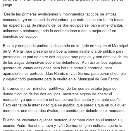
juego.
Desde las primeras evoluciones y movimientos tácticos de ambas
escuadras, yá se ha podido vislumbrar que este encuentro temía todas
las expectativas de ninguno de los dos equipos se iban a amendrantar,
achancar o acobardar, todo lo contrario iban a dar lo mejor de sí en
beneficio del equipo.
Bonito y competido partido el disputado en la tarde de hoy en el Municipal
de S’ Arenal, que presentó una buena buena asistencia de público para
presenciar un partido entre dos equipos muy parejos y con dominio de las
de las zagas defensivas sobre los delanteros. Aun así ambos equipos
gozaron de varias ocasiones para batir la portería contraria, pero
aparecieron los porteros, Lluc Ramis e Ivan Gómez para echar el cerrojo
y dejarlo todo pendiente para la vuelta en el Municipal de Son Ferriol.
Entramos en los minutos partitivos, de los que se estaba jugando,
donde ninguno de los dos equipos mostraba signos de alterar el
marcador, yá que el centro del campo era fluctuante y no tenía dueño.
Pero era tanta la intensidad que se jugaba, que parecía que en cualquier
momento, uno de los dos rivales, se pondría por delante en el marcador.
Fueron los visitantes quienes tuvieron la primera clara en el minuto 10,
cuando Pedro Sancho la tuvo y Iván Gómez en gran estirada aborta la
jugada de peligro., igual que una a continuación de Adri Pericás a la que