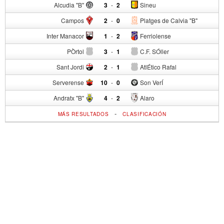
Alcudia "B"
3
-
2
Sineu
Campos
2
-
0
Platges de Calvia "B"
Inter Manacor
1
-
2
Ferriolense
PÒrtol
3
-
1
C.F. SÓller
Sant Jordi
2
-
1
AtlÉtico Rafal
Serverense
10
-
0
Son VerÍ
Andratx "B"
4
-
2
Alaro
-
MÁS RESULTADOS
CLASIFICACIÓN