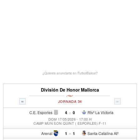
¿Quieres anunciarte en FutbolBalear?
División De Honor Mallorca
«
»
JORNADA 34
C.E. Esporles
4
-
0
Rtvº La Victoria
DOM 17/05/2026 - 17:00 H
CAMP MUN SON QUINT ( ESPORLES) F-11
Arenal
1
-
1
Santa Catalina Atº