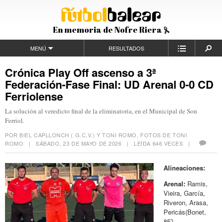
En memoria de Nofre Riera
MENÚ
RESULTADOS
Crónica Play Off ascenso a 3ª
Federación-Fase Final: UD Arenal 0-0 CD
Ferriolense
La solución al veredicto final de la eliminatoria, en el Municipal de Son
Ferriol.
POR BIEL CAPLLONCH ( G.C.V.) Y TONI ROMO, FOTOS DE TONI
ROMO |
SÁBADO, 23 DE MAYO DE 2026
| LEÍDA 646 VECES |
Alineaciones:
Arenal:
Ramis,
Vieira, García,
Riveron, Arasa,
Pericás(Bonet,
85′),