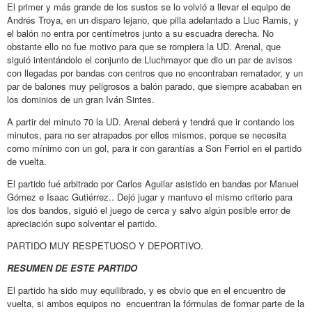
El primer y más grande de los sustos se lo volvió a llevar el equipo de
Andrés Troya, en un disparo lejano, que pilla adelantado a Lluc Ramis, y
el balón no entra por centímetros junto a su escuadra derecha. No
obstante ello no fue motivo para que se rompiera la UD. Arenal, que
siguió intentándolo el conjunto de Lluchmayor que dio un par de avisos
con llegadas por bandas con centros que no encontraban rematador, y un
par de balones muy peligrosos a balón parado, que siempre acababan en
los dominios de un gran Iván Sintes.
A partir del minuto 70 la UD. Arenal deberá y tendrá que ir contando los
minutos, para no ser atrapados por ellos mismos, porque se necesita
como mínimo con un gol, para ir con garantías a Son Ferriol en el partido
de vuelta.
El partido fué arbitrado por Carlos Aguilar asistido en bandas por Manuel
Gómez e Isaac Gutiérrez.. Dejó jugar y mantuvo el mismo criterio para
los dos bandos, siguió el juego de cerca y salvo algún posible error de
apreciación supo solventar el partido.
PARTIDO MUY RESPETUOSO Y DEPORTIVO.
RESUMEN DE ESTE PARTIDO
El partido ha sido muy equilibrado, y es obvio que en el encuentro de
vuelta, si ambos equipos no encuentran la fórmulas de formar parte de la