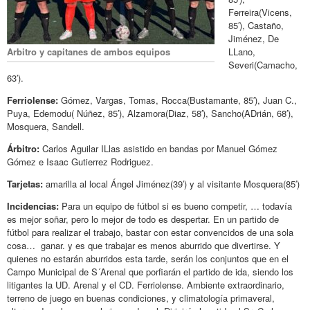
Ferreira(Vicens,
85′), Castaño,
Jiménez, De
Arbitro y capitanes de ambos equipos
LLano,
Severi(Camacho,
63′).
Ferriolense:
Gómez, Vargas, Tomas, Rocca(Bustamante, 85′), Juan C.,
Puya, Edemodu( Núñez, 85′), Alzamora(Diaz, 58′), Sancho(ADrián, 68′),
Mosquera, Sandell.
Árbitro:
Carlos Aguilar ILlas asistido en bandas por Manuel Gómez
Gómez e Isaac Gutierrez Rodriguez.
Tarjetas:
amarilla al local Ángel Jiménez(39′) y al visitante Mosquera(85′)
Incidencias:
Para un equipo de fútbol si es bueno competir, … todavía
es mejor soñar, pero lo mejor de todo es despertar. En un partido de
fútbol para realizar el trabajo, bastar con estar convencidos de una sola
cosa… ganar. y es que trabajar es menos aburrido que divertirse. Y
quienes no estarán aburridos esta tarde, serán los conjuntos que en el
Campo Municipal de S´Arenal que porfiarán el partido de ida, siendo los
litigantes la UD. Arenal y el CD. Ferriolense. Ambiente extraordinario,
terreno de juego en buenas condiciones, y climatología primaveral,