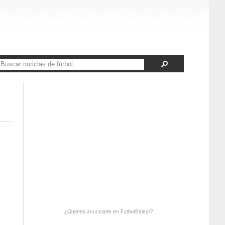
¿Quieres anunciarte en FutbolBalear?