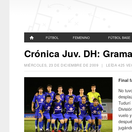
FÚTBOL
FEMENINO
FÚTBOL BASE
Crónica Juv. DH: Grama
MIÉRCOLES, 23 DE DICIEMBRE DE 2009
| LEÍDA 425 V
Final 
No tuvo
despla
Tudurí 
Divisió
vuelo y
después
jugánd