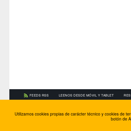
FEEDS RSS
LEENOS DESDE MÓVIL Y TABLET
RES
CONTACTA CON NOSOTROS
ACERCA DE NOSOTR
Utilizamos cookies propias de carácter técnico y cookies de t
Información de contacto
El equipo de FútbolBa
botón de A
Anúnciate en FútbolBalear
Soluciones Corporativ
Colabora con nosotros
Canal ético