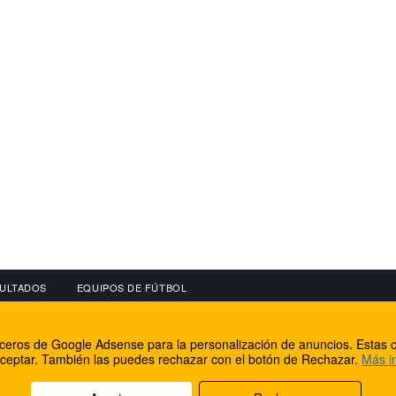
ULTADOS
EQUIPOS DE FÚTBOL
OS
CONECTA CON NOSOTROS
OTROS SERVICIO
erceros de Google Adsense para la personalización de anuncios. Estas c
lear
Facebook
Internet Rural Mal
ceptar. También las puedes rechazar con el botón de Rechazar.
Más i
as IP
Twitter
Registro de domin