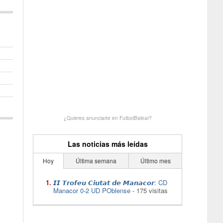
¿Quieres anunciarte en FutbolBalear?
Las noticias más leídas
Hoy
Última semana
Último mes
𝙄𝙄 𝙏𝙧𝙤𝙛𝙚𝙪 𝘾𝙞𝙪𝙩𝙖𝙩 𝙙𝙚 𝙈𝙖𝙣𝙖𝙘𝙤𝙧: CD
Manacor 0-2 UD POblense
- 175 visitas