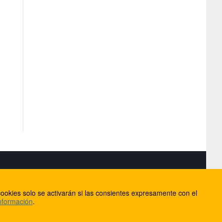
S
ookies solo se activarán si las consientes expresamente con el
lorca
nformación
.
ios