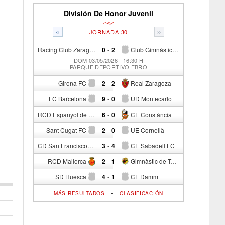
División De Honor Juvenil
«
»
JORNADA 30
Racing Club Zaragoza
0
-
2
Club Gimnàstic Manresa
DOM 03/05/2026 - 16:30 H
PARQUE DEPORTIVO EBRO
Girona FC
2
-
2
Real Zaragoza
FC Barcelona
9
-
0
UD Montecarlo
RCD Espanyol de Barcelona
6
-
0
CE Constància
Sant Cugat FC
2
-
0
UE Cornellà
CD San Francisco
3
-
4
CE Sabadell FC
RCD Mallorca
2
-
1
Gimnàstic de Tarragona
SD Huesca
4
-
1
CF Damm
-
MÁS RESULTADOS
CLASIFICACIÓN