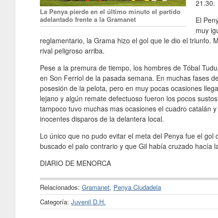
21.30.
La Penya pierde en el último minuto el partido
adelantado frente a la Gramanet
El Pen
muy igu
reglamentario, la Grama hizo el gol que le dio el triunfo.
rival peligroso arriba.
Pese a la premura de tiempo, los hombres de Tóbal Tudurí 
en Son Ferriol de la pasada semana. En muchas fases del 
posesión de la pelota, pero en muy pocas ocasiones llegaro
lejano y algún remate defectuoso fueron los pocos sustos
tampoco tuvo muchas mas ocasiones el cuadro catalán y 
inocentes disparos de la delantera local.
Lo único que no pudo evitar el meta del Penya fue el gol 
buscado el palo contrario y que Gil había cruzado hacía l
DIARIO DE MENORCA
Relacionados:
Gramanet
,
Penya Ciudadela
Categoría:
Juvenil D.H.