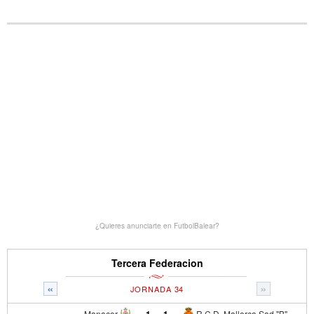
¿Quieres anunciarte en FutbolBalear?
Tercera Federacion
«
»
JORNADA 34
Manacor
1
-
1
R.C.D. Mallorca Sad "B"