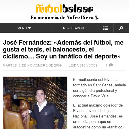
En memoria de Nofre Riera
MENÚ
RESULTADOS
José Fernández: «Además del fútbol, me
gusta el tenis, el baloncesto, el
ciclismo… Soy un fanático del deporte»
MARTES, 3 DE NOVIEMBRE DE 2009
| LEÍDA 810 VECES |
1
El mediapunta del Eivissa,
formado en Sant Carles, anhela
ser algún día profesional y
conocer a David Villa.
El actual máximo goleador del
Eivissa juvenil de Liga
Nacional, José Fernández, es
un media punta que se
autodefine como un «fanático»