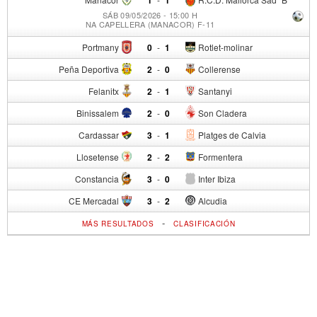
SÁB 09/05/2026 - 15:00 H
NA CAPELLERA (MANACOR) F-11
Portmany
0
-
1
Rotlet-molinar
Peña Deportiva
2
-
0
Collerense
Felanitx
2
-
1
Santanyi
Binissalem
2
-
0
Son Cladera
Cardassar
3
-
1
Platges de Calvia
Llosetense
2
-
2
Formentera
Constancia
3
-
0
Inter Ibiza
CE Mercadal
3
-
2
Alcudia
-
MÁS RESULTADOS
CLASIFICACIÓN