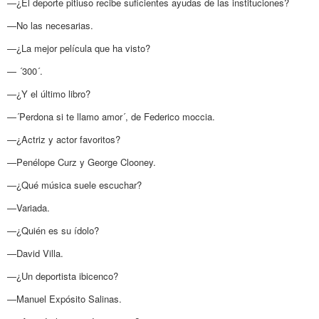
—¿El deporte pitiuso recibe suficientes ayudas de las instituciones?
—No las necesarias.
—¿La mejor película que ha visto?
— ´300´.
—¿Y el último libro?
—´Perdona si te llamo amor´, de Federico moccia.
—¿Actriz y actor favoritos?
—Penélope Curz y George Clooney.
—¿Qué música suele escuchar?
—Variada.
—¿Quién es su ídolo?
—David Villa.
—¿Un deportista ibicenco?
—Manuel Expósito Salinas.