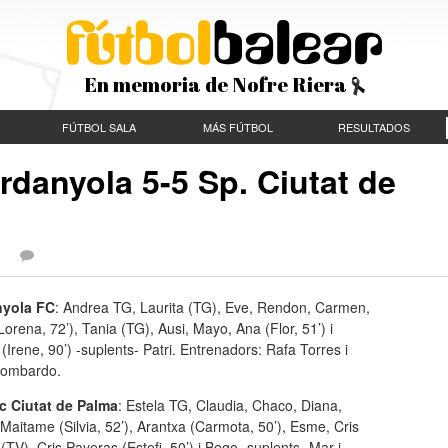
En memoria de Nofre Riera
FÚTBOL SALA
MÁS FÚTBOL
RESULTADOS
rdanyola 5-5 Sp. Ciutat de
 |
nyola FC
: Andrea TG, Laurita (TG), Eve, Rendon, Carmen,
Lorena, 72’), Tania (TG), Ausi, Mayo, Ana (Flor, 51’) i
 (Irene, 90’) -suplents- Patri. Entrenadors: Rafa Torres i
Bombardo.
ic Ciutat de Palma
: Estela TG, Claudia, Chaco, Diana,
 Maitame (Silvia, 52’), Arantxa (Carmota, 50’), Esme, Cris
TV), Cris Payeras (Estefi, 50’) i Bego -suplents- Mar i