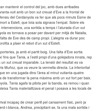
van mantenir el control del joc, amb dues arribades
anta-vuit amb un bon xut creuat d’Eve a la frontal de
 defensiu del Cerdanyola va fer que als pocs minuts Esme de
mort a Estefi, que tota sola signava l’empat. Sobre els
 intervencions, una sortida a temps i l’aturada d’un xut
yola es tornava a posar per davant per mitjà de Natalia,
falta de Eve des de camp propi. L’alegria va durar poc
ita a plaer el rebot d’un xut d’Estefi.
rteries, ja amb el partit boig. Una falta d’Eve sortia
í fins que Tania, a l’estil propi d’una golejadora innata, rep
a un xut creuat imparable. La tensió del resultat es va
ris Muñoz, que va veure la vermella directa. La inferioritat
ue en una jugada dins l’àrea al minut vuitanta-quatre
 de transformar la pena màxima amb un xut fort per baix.
yola. Tania agafa la pilota per la banda, es remou i quan
teixa Tania materialitzava el penal i posava a les locals de
al incapaç de crear perill pel cansament físic, però ja
rd-i-blanca, Andrea, precipitant-se, fa una mala sortida i