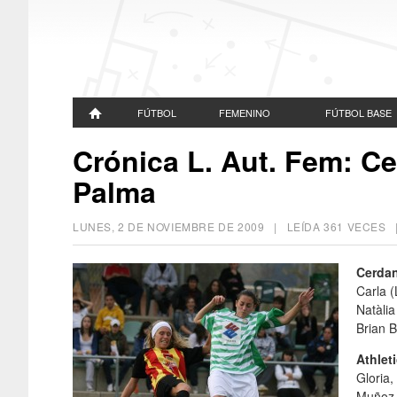
FÚTBOL
FEMENINO
FÚTBOL BASE
Crónica L. Aut. Fem: Ce
Palma
LUNES, 2 DE NOVIEMBRE DE 2009
| LEÍDA 361 VECES
Cerda
Carla (
Natàlia
Brian 
Athlet
Gloria,
Muñoz (