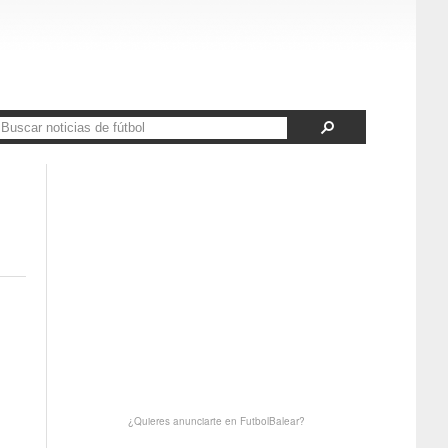
¿Quieres anunciarte en FutbolBalear?