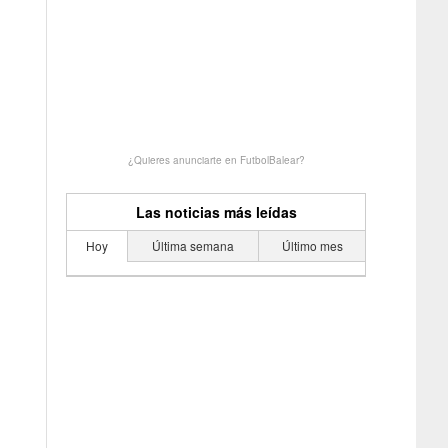
¿Quieres anunciarte en FutbolBalear?
Las noticias más leídas
Hoy
Última semana
Último mes