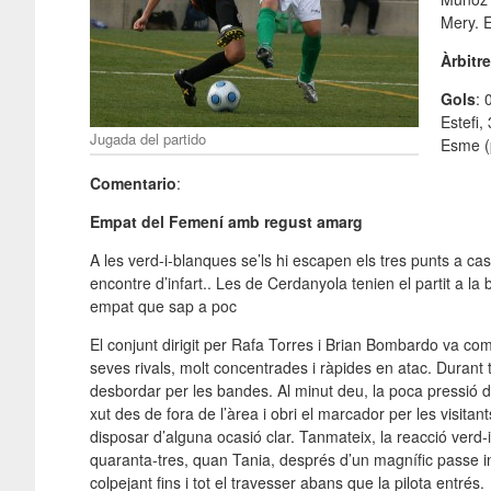
Mery. 
Àrbitr
Gols
: 
Estefi,
Jugada del partido
Esme (p
Comentario
:
Empat del Femení amb regust amarg
A les verd-i-blanques se’ls hi escapen els tres punts a ca
encontre d’infart.. Les de Cerdanyola tenien el partit a la
empat que sap a poc
El conjunt dirigit per Rafa Torres i Brian Bombardo va c
seves rivals, molt concentrades i ràpides en atac. Durant t
desbordar per les bandes. Al minut deu, la poca pressió d
xut des de fora de l’àrea i obri el marcador per les visitant
disposar d’alguna ocasió clar. Tanmateix, la reacció verd-i
quaranta-tres, quan Tania, després d’un magnífic passe i
colpejant fins i tot el travesser abans que la pilota entrés.