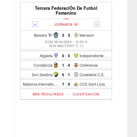
Tercera FederaciÓn De Futbol
Femenino
«
»
JORNADA 18
Balears "B"
3
-
3
Manacor
DOM 26/04/2026 - 12:00 H
SON MALFERIT F-11
Algaida
0
-
5
Independiente C/R
Constancia
1
-
4
Collerense
Son Sardina
5
-
1
Ciutadella C.E.
Mallorca International Football Club del S.p.
7
-
0
CCE Sant Lluis
-
MÁS RESULTADOS
CLASIFICACIÓN