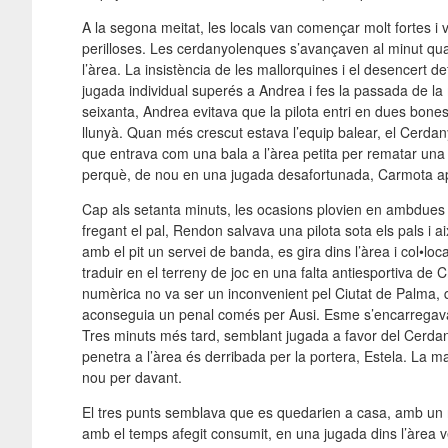
A la segona meitat, les locals van començar molt fortes i 
perilloses. Les cerdanyolenques s’avançaven al minut quar
l’àrea. La insistència de les mallorquines i el desencert
jugada individual superés a Andrea i fes la passada de la 
seixanta, Andrea evitava que la pilota entri en dues bones
llunyà. Quan més crescut estava l’equip balear, el Cerdan
que entrava com una bala a l’àrea petita per rematar una 
perquè, de nou en una jugada desafortunada, Carmota aprof
Cap als setanta minuts, les ocasions plovien en ambdues po
fregant el pal, Rendon salvava una pilota sota els pals i aix
amb el pit un servei de banda, es gira dins l’àrea i col•loc
traduir en el terreny de joc en una falta antiesportiva de C
numèrica no va ser un inconvenient pel Ciutat de Palma, q
aconseguia un penal comés per Ausi. Esme s’encarregava
Tres minuts més tard, semblant jugada a favor del Cerdan
penetra a l’àrea és derribada per la portera, Estela. La ma
nou per davant.
El tres punts semblava que es quedarien a casa, amb un riv
amb el temps afegit consumit, en una jugada dins l’àrea ve