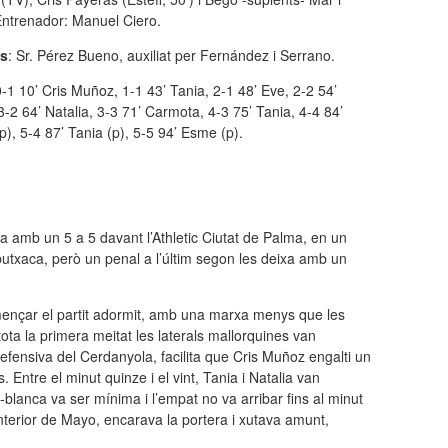
Entrenador: Manuel Ciero.
es
: Sr. Pérez Bueno, auxiliat per Fernández i Serrano.
0-1 10’ Cris Muñoz, 1-1 43’ Tania, 2-1 48’ Eve, 2-2 54’
 3-2 64’ Natalia, 3-3 71’ Carmota, 4-3 75’ Tania, 4-4 84’
), 5-4 87’ Tania (p), 5-5 94’ Esme (p).
sa amb un 5 a 5 davant l’Athletic Ciutat de Palma, en un
 butxaca, però un penal a l’últim segon les deixa amb un
omençar el partit adormit, amb una marxa menys que les
ota la primera meitat les laterals mallorquines van
efensiva del Cerdanyola, facilita que Cris Muñoz engalti un
s. Entre el minut quinze i el vint, Tania i Natalia van
-blanca va ser mínima i l’empat no va arribar fins al minut
nterior de Mayo, encarava la portera i xutava amunt,