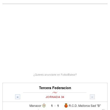
¿Quieres anunciarte en FutbolBalear?
Tercera Federacion
«
»
JORNADA 34
Manacor
1
-
1
R.C.D. Mallorca Sad "B"