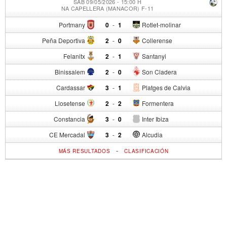
SÁB 09/05/2026 - 15:00 H
NA CAPELLERA (MANACOR) F-11
Portmany
0
-
1
Rotlet-molinar
Peña Deportiva
2
-
0
Collerense
Felanitx
2
-
1
Santanyi
Binissalem
2
-
0
Son Cladera
Cardassar
3
-
1
Platges de Calvia
Llosetense
2
-
2
Formentera
Constancia
3
-
0
Inter Ibiza
CE Mercadal
3
-
2
Alcudia
-
MÁS RESULTADOS
CLASIFICACIÓN