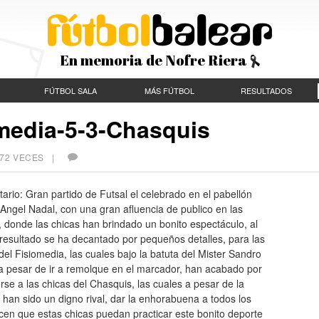
En memoria de Nofre Riera
FÚTBOL SALA
MÁS FÚTBOL
RESULTADOS
media-5-3-Chasquis
572 VECES |
rio: Gran partido de Futsal el celebrado en el pabellón
Angel Nadal, con una gran afluencia de publico en las
 donde las chicas han brindado un bonito espectáculo, al
l resultado se ha decantado por pequeños detalles, para las
del Fisiomedia, las cuales bajo la batuta del Mister Sandro
a pesar de ir a remolque en el marcador, han acabado por
se a las chicas del Chasquis, las cuales a pesar de la
 han sido un digno rival, dar la enhorabuena a todos los
cen que estas chicas puedan practicar este bonito deporte