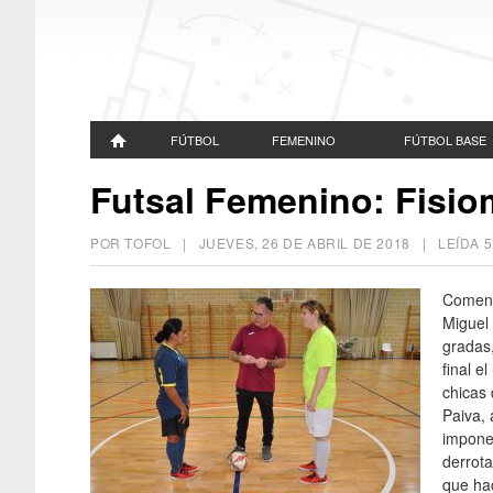
FÚTBOL
FEMENINO
FÚTBOL BASE
Futsal Femenino: Fisio
POR TOFOL |
JUEVES, 26 DE ABRIL DE 2018
| LEÍDA 
Comenta
Miguel 
gradas,
final e
chicas 
Paiva, 
imponer
derrota
que ha