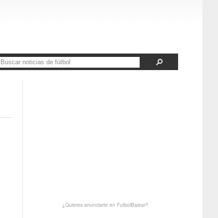
¿Quieres anunciarte en FutbolBalear?