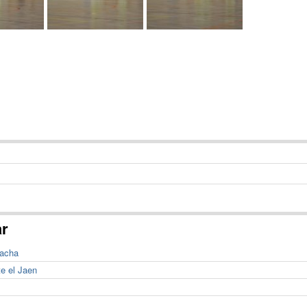
ar
racha
te el Jaen