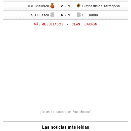
RCD Mallorca
2
-
1
Gimnàstic de Tarragona
SD Huesca
4
-
1
CF Damm
-
MÁS RESULTADOS
CLASIFICACIÓN
¿Quieres anunciarte en FutbolBalear?
Las noticias más leídas