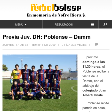
En memoria de Nofre Riera
MENÚ
RESULTADOS
Previa Juv. DH: Poblense – Damm
JUEVES, 17 DE SEPTIEMBRE DE 2009
| LEÍDA 392 VECES |
El próximo
domingo a las
11,30 horas
, el
Poblense recibe la
visita de la
Damm, con el
arbitraje del
colegiado Juan
Alberti Oñate.
El Poblense repite
partido en casa,