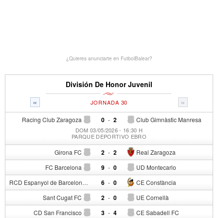
¿Quieres anunciarte en FutbolBalear?
División De Honor Juvenil
«
»
JORNADA 30
Racing Club Zaragoza
0
-
2
Club Gimnàstic Manresa
DOM 03/05/2026 - 16:30 H
PARQUE DEPORTIVO EBRO
Girona FC
2
-
2
Real Zaragoza
FC Barcelona
9
-
0
UD Montecarlo
RCD Espanyol de Barcelona
6
-
0
CE Constància
Sant Cugat FC
2
-
0
UE Cornellà
CD San Francisco
3
-
4
CE Sabadell FC