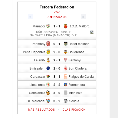
Tercera Federacion
«
»
JORNADA 34
Manacor
1
-
1
R.C.D. Mallorca Sad "B"
SÁB 09/05/2026 - 15:00 H
NA CAPELLERA (MANACOR) F-11
Portmany
0
-
1
Rotlet-molinar
Peña Deportiva
2
-
0
Collerense
Felanitx
2
-
1
Santanyi
Binissalem
2
-
0
Son Cladera
Cardassar
3
-
1
Platges de Calvia
Llosetense
2
-
2
Formentera
Constancia
3
-
0
Inter Ibiza
CE Mercadal
3
-
2
Alcudia
-
MÁS RESULTADOS
CLASIFICACIÓN