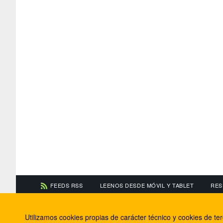
FEEDS RSS
LEENOS DESDE MÓVIL Y TABLET
RES
CONTACTA CON NOSOTROS
ACERCA DE NOSOTR
Utilizamos cookies propias de carácter técnico y cookies de t
Información de contacto
El equipo de FútbolBa