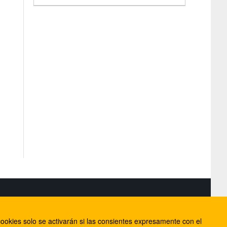
S
ookies solo se activarán si las consientes expresamente con el
lorca