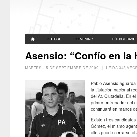
FÚTBOL
FEMENINO
FÚTBOL BASE
Asensio: “Confío en la 
MARTES, 15 DE SEPTIEMBRE DE 2009
| LEÍDA 348 VE
Pablo Asensio aguarda 
la titulación nacional r
del At. Ciutadella. En el
primer entrenador del c
continuará en manos de
Existen tres candidato
Gómez, el mismo agente 
ellos puede cerrarse el