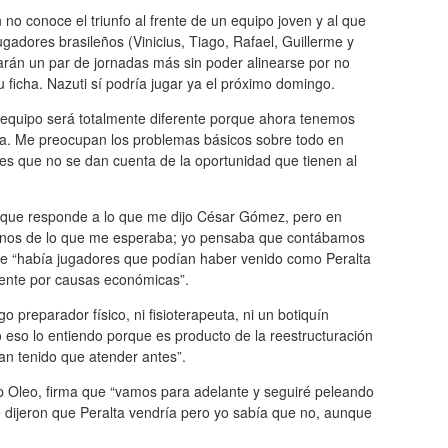
 no conoce el triunfo al frente de un equipo joven y al que
 jugadores brasileños (Vinicius, Tiago, Rafael, Guillerme y
arán un par de jornadas más sin poder alinearse por no
u ficha. Nazuti sí podría jugar ya el próximo domingo.
 equipo será totalmente diferente porque ahora tenemos
a. Me preocupan los problemas básicos sobre todo en
es que no se dan cuenta de la oportunidad que tienen al
porque responde a lo que me dijo César Gómez, pero en
menos de lo que me esperaba; yo pensaba que contábamos
ue “había jugadores que podían haber venido como Peralta
mente por causas económicas”.
 preparador físico, ni fisioterapeuta, ni un botiquín
 eso lo entiendo porque es producto de la reestructuración
an tenido que atender antes”.
ep Oleo, firma que “vamos para adelante y seguiré peleando
 dijeron que Peralta vendría pero yo sabía que no, aunque