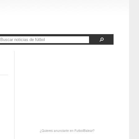
¿Quieres anunciarte en FutbolBalear?