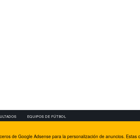
ULTADOS
EQUIPOS DE FÚTBOL
OS
CONECTA CON NOSOTROS
OTROS SERVICIO
erceros de Google Adsense para la personalización de anuncios. Estas c
lear
Facebook
Internet Rural Mal