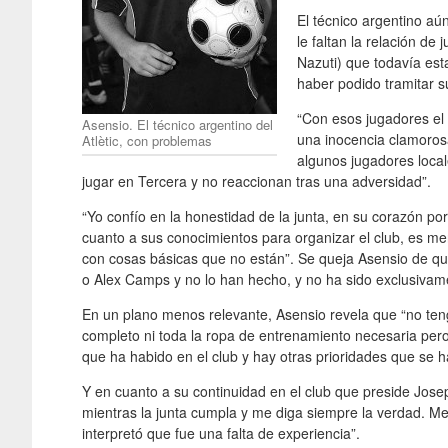
El técnico argentino aún
le faltan la relación de
Nazuti) que todavía est
haber podido tramitar s
“Con esos jugadores el
Asensio. El técnico argentino del
una inocencia clamoros
Atlètic, con problemas
algunos jugadores local
jugar en Tercera y no reaccionan tras una adversidad”.
“Yo confío en la honestidad de la junta, en su corazón 
cuanto a sus conocimientos para organizar el club, es 
con cosas básicas que no están”. Se queja Asensio de q
o Alex Camps y no lo han hecho, y no ha sido exclusiva
En un plano menos relevante, Asensio revela que “no tengo
completo ni toda la ropa de entrenamiento necesaria pero
que ha habido en el club y hay otras prioridades que se h
Y en cuanto a su continuidad en el club que preside Jos
mientras la junta cumpla y me diga siempre la verdad. Me
interpretó que fue una falta de experiencia”.