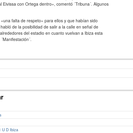
l Eivissa con Ortega dentro», comentó ´Tribuna´. Algunos
«una falta de respeto» para ellos y que habían sido
abló de la posibilidad de salir a la calle en señal de
alrededores del estadio en cuanto vuelvan a Ibiza esta
 ´Manifestación´.
ar
s
1 U D Ibiza