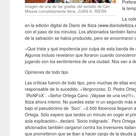
Prefere
Imagen de una de las gradas del estadio de Can
la tem
Misses completamente llena. JUAN A. RIERA
La noti
en la edición digital de Diario de Ibiza (www.diariodeibiz
con el paso de los minutos. Los aficionados también llamar
de la salvación se había producido, pero se encontraron c
«Qué triste y qué impotencia por culpa de esta banda de 
Algunos incluso revelaron que lloraron cuando conocieron 
jugando con los sentimientos de una ciudad. Nos van a dej
Opiniones de todo tipo
Las críticas fueron de todo tipo, pero muchas de ellas en
responsable de lo sucedido. «Vergonzoso. D. Pedro Ortega
´iRoNFoX´. «Señor Ortega Cano: ¡Váyase de una vez!!!»,
Ibiza ahora mismo. No puedes estar ni un segundo más en 
bajo el pseudónimo de ´Soci´. «2.500 ibicencos llegaron 
Ortega. Sólo espero que tardes un minuto en coger el pri
sola explicación», declaró ´Socio indignado´. Pero Ortega n
aficionados también cargaron contra los inversores italia
que prometieron que se iban a hacer cargo de la deuda g