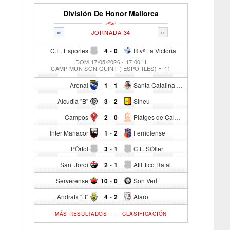
División De Honor Mallorca
«
»
JORNADA 34
C.E. Esporles
4
-
0
Rtvº La Victoria
DOM 17/05/2026 - 17:00 H
CAMP MUN SON QUINT ( ESPORLES) F-11
Arenal
1
-
1
Santa Catalina Atº
Alcudia "B"
3
-
2
Sineu
Campos
2
-
0
Platges de Calvia "B"
Inter Manacor
1
-
2
Ferriolense
PÒrtol
3
-
1
C.F. SÓller
Sant Jordi
2
-
1
AtlÉtico Rafal
Serverense
10
-
0
Son VerÍ
Andratx "B"
4
-
2
Alaro
-
MÁS RESULTADOS
CLASIFICACIÓN