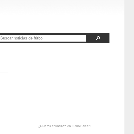
¿Quieres anunciarte en FutbolBalear?