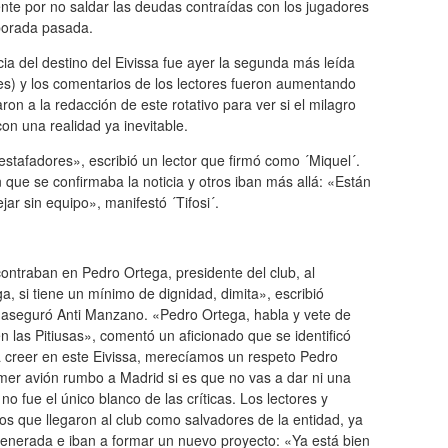
nte por no saldar las deudas contraídas con los jugadores
porada pasada.
cia del destino del Eivissa fue ayer la segunda más leída
a.es) y los comentarios de los lectores fueron aumentando
on a la redacción de este rotativo para ver si el milagro
on una realidad ya inevitable.
estafadores», escribió un lector que firmó como ´Miquel´.
que se confirmaba la noticia y otros iban más allá: «Están
ar sin equipo», manifestó ´Tifosi´.
contraban en Pedro Ortega, presidente del club, al
, si tiene un mínimo de dignidad, dimita», escribió
 aseguró Anti Manzano. «Pedro Ortega, habla y vete de
las Pitiusas», comentó un aficionado que se identificó
a creer en este Eivissa, merecíamos un respeto Pedro
mer avión rumbo a Madrid si es que no vas a dar ni una
o fue el único blanco de las críticas. Los lectores y
nos que llegaron al club como salvadores de la entidad, ya
enerada e iban a formar un nuevo proyecto: «Ya está bien