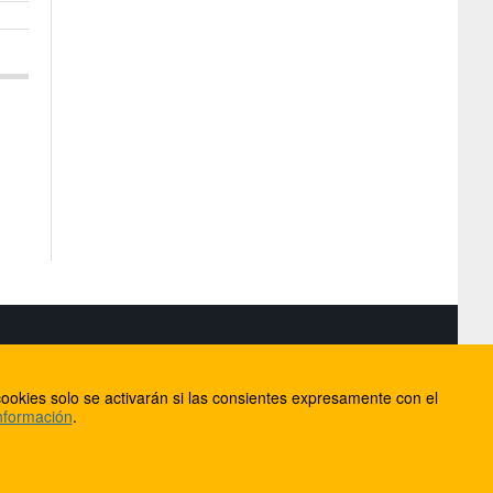
S
ookies solo se activarán si las consientes expresamente con el
lorca
nformación
.
ios