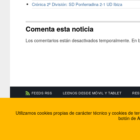
Crónica 2ª División: SD Ponferradina 2-1 UD Ibiza
Comenta esta noticia
Los comentarios están desactivados temporalmente. En b
FEEDS RSS
LEENOS DESDE MÓVIL Y TABLET
RES
CONTACTA CON NOSOTROS
ACERCA DE NOSOTR
Utilizamos cookies propias de carácter técnico y cookies de t
Información de contacto
El equipo de FútbolBa
botón de A
Anúnciate en FútbolBalear
Soluciones Corporativ
Colabora con nosotros
Canal ético