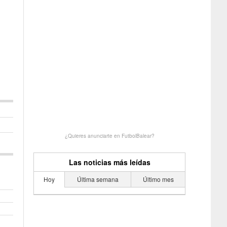
¿Quieres anunciarte en FutbolBalear?
Las noticias más leídas
Hoy
Última semana
Último mes