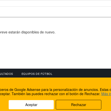
reve estarán disponibles de nuevo.
ULTADOS
EQUIPOS DE FÚTBOL
OS
CONECTA CON NOSOTROS
OTROS SERVICIO
erceros de Google Adsense para la personalización de anuncios. Estas c
lear
Facebook
Internet Rural Mal
ceptar. También las puedes rechazar con el botón de Rechazar.
Más i
as IP
Twitter
Registro de domin
Aceptar
Rechazar