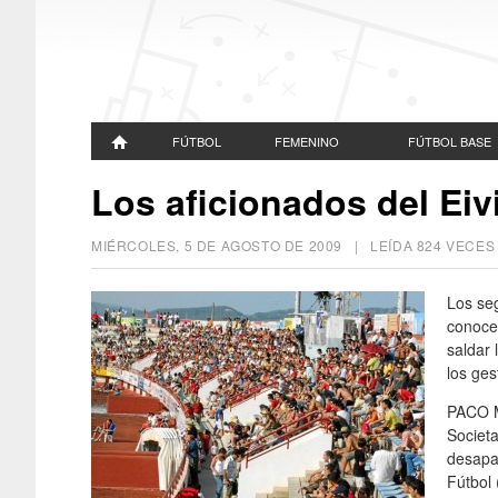
FÚTBOL
FEMENINO
FÚTBOL BASE
Los aficionados del Eiv
MIÉRCOLES, 5 DE AGOSTO DE 2009
| LEÍDA 824 VECE
Los seg
conocer
saldar 
los ges
PACO M
Societa
desapa
Fútbol 