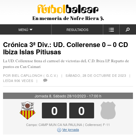
En memoria de Nofre Riera
MENÚ
RESULTADOS
Crónica 3ª Div.: UD. Collerense 0 – 0 CD
Ibiza Islas Pitiusas
La UD. Collerense frena el carrusel de victorias deL C.D. Ibiza I.P. Reparto de
puntos en Can Caimari
POR BIEL CAPLLONCH ( G.C.V.) |
SÁBADO, 28 DE OCTUBRE DE 2023
|
LEÍDA 906 VECES |
Jornada 8, Sábado 28/10/2023 - 17:00 h
0
0
Campo: CAMP MUN CA NA PAULINA ( Collerense) F-11
Ver jornada