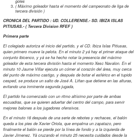
goles
( Máximo goleador hasta el momento del campeonato de liga de
tercera división )
CRONICA DEL PARTIDO : UD. COLLERENSE.- SD. IBIZA ISLAS
PITIUSAS.- ( Tercera Division RFEF )
Primera parte
El colegiado autoriza el inicio del partido, y el CD. Ibiza Islas Pitiusas
,
quien primero mueve la pelota. En el minuto 2 yá hay el primer ataque del
conjunto ibicenco, y yá se ha hecho notar la presencia del máximo
goleador de esta tercera división hasta el momento Xesc Navalon. En el
minuto 10 Jaume Villar ejecuta un córner al corazón del área, muy cerca
del punto de máximo castigo, y después de botar el esférico en el tupido
cesped, se produce un salto de José A. Liñan que detiene en las alturas,
evitando una inminente segunda jugada,
El partido ha comenzado con un ritmo altísimo por parte de ambas
escuadras, que se quieren adueñar del centro del campo, para servir
mejores balones a los jugadores ofensivos.
En el minuto 18 después de una serie de rebotes y rechaces, el balón
queda a los pies de Xavier Oriola, que empalma un zapatazo, pero
finalmente el balón se pierde por la línea de fondo y a la izquierda de
Javier Jimenez. Yá cruzando el minuto 25 necesita cuidados desde la