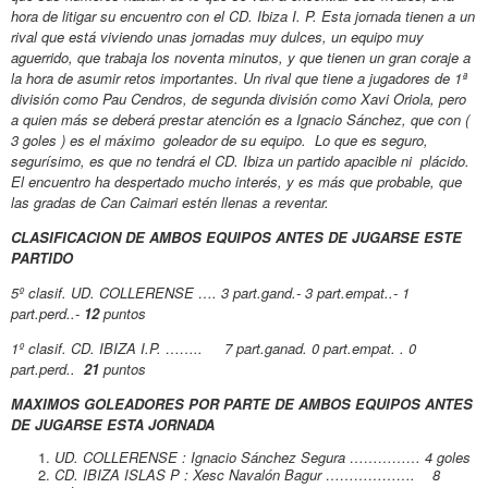
hora de litigar su encuentro con el CD. Ibiza I. P. Esta jornada tienen a un
rival que está viviendo unas jornadas muy dulces, un equipo muy
aguerrido, que trabaja los
noventa minutos, y que tienen un gran coraje a
la hora de asumir retos importantes. Un rival que tiene a jugadores de 1ª
división como Pau Cendros, de segunda división como Xavi Oriola, pero
a quien más se deberá prestar atención es a Ignacio Sánchez, que con (
3 goles ) es el máximo goleador de su equipo. Lo que es seguro,
segurísimo, es que no tendrá el CD. Ibiza un partido apacible ni plácido.
El encuentro ha despertado mucho interés, y es más que probable, que
las gradas de Can Caimari estén llenas a reventar.
CLASIFICACION DE AMBOS EQUIPOS ANTES DE JUGARSE ESTE
PARTIDO
5º clasif. UD. COLLERENSE …. 3 part.gand.- 3 part.empat..- 1
part.perd..-
12
puntos
1º clasif. CD. IBIZA I.P. …….. 7 part.ganad. 0 part.empat. . 0
part.perd..
21
puntos
MAXIMOS GOLEADORES POR PARTE DE AMBOS EQUIPOS ANTES
DE JUGARSE ESTA JORNADA
UD. COLLERENSE : Ignacio Sánchez Segura …………… 4 goles
CD. IBIZA ISLAS P : Xesc Navalón Bagur ………………. 8