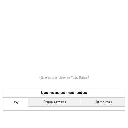
¿Quieres anunciarte en FutbolBalear?
Las noticias más leídas
Hoy
Última semana
Último mes