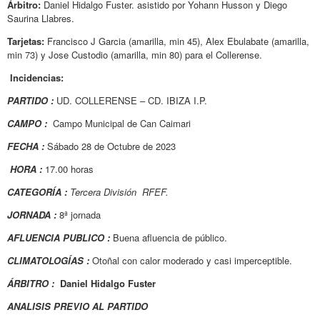
Árbitro:
Daniel Hidalgo Fuster. asistido por Yohann Husson y Diego
Saurina Llabres.
Tarjetas:
Francisco J Garcia (amarilla, min 45), Alex Ebulabate (amarilla,
min 73) y Jose Custodio (amarilla, min 80) para el Collerense.
Incidencias:
PARTIDO :
UD. COLLERENSE – CD. IBIZA I.P.
CAMPO :
Campo Municipal de Can Caimari
FECHA :
Sábado 28 de Octubre de 2023
HORA :
17.00 horas
CATEGORÍA :
Tercera División RFEF.
JORNADA :
8ª jornada
AFLUENCIA PUBLICO :
Buena afluencia de público.
CLIMATOLOGÍAS :
Otoñal con calor moderado y casi imperceptible.
ÁRBITRO :
Daniel Hidalgo Fuster
ANALISIS PREVIO AL PARTIDO