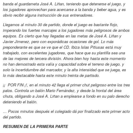
banda el guardameta José A. Liñan, teniendo que detenerse el juego, y
los jugadores aprovechan para acercarse a la banda y beber agua, y es
obvio recibir alguna instrucción de sus entrenadores.
Llegamos al minuto 30 de partido, donde el juego es bastante flojo,
imperando los fuertes marcajes a los jugadores más peligrosos de ambos
equipos. Es cierto que hay llegadas en las metas de José A. Liñan y
Javier Jimenez, pero con exporádicas ocasiones de gol. Lo más
preponderante es que se ve que el CD. Ibiza Islas Pitiusas está muy
trabajado, con excelentes jugadores, que hace que su plantilla sea una
de las mejores de tercera división. Ahora bien hoy hasta este momento
no han demostrado esta valía y capacidad sobre el terreno de juego, y
solo la incertidumbre del marcador, y la alta intensidad que se juega, es
lo más destacable hasta este minuto treinta de partisdo.
¡¡ POR FIN ¡!, en el minuto 42 llega el primer chut peligroso entre los tres
palos. Controla un balón Mario Fernández, y desde la frontal del área
chuta, obligando a José A. Liñan a emplearse a fondo en su palo derecho
deteniendo el balón.
… Pocos minutos después el colegiado dá por finalizado este primer acto
del partido.
RESUMEN DE LA PRIMERA PARTE