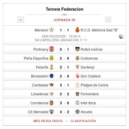
Tercera Federacion
«
»
JORNADA 34
Manacor
1
-
1
R.C.D. Mallorca Sad "B"
SÁB 09/05/2026 - 15:00 H
NA CAPELLERA (MANACOR) F-11
Portmany
0
-
1
Rotlet-molinar
Peña Deportiva
2
-
0
Collerense
Felanitx
2
-
1
Santanyi
Binissalem
2
-
0
Son Cladera
Cardassar
3
-
1
Platges de Calvia
Llosetense
2
-
2
Formentera
Constancia
3
-
0
Inter Ibiza
CE Mercadal
3
-
2
Alcudia
-
MÁS RESULTADOS
CLASIFICACIÓN