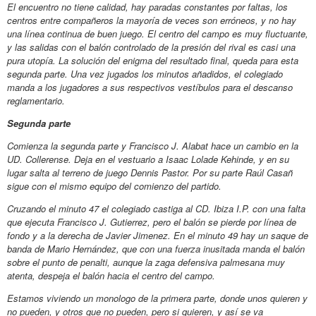
El encuentro no tiene calidad, hay paradas constantes por faltas, los
centros entre compañeros la mayoría de veces son erróneos, y no hay
una línea continua de buen juego. El centro del campo es muy fluctuante,
y las salidas con el balón controlado de la presión del rival es casi una
pura utopía. La solución del enigma del resultado final, queda para esta
segunda parte. Una vez jugados los minutos añadidos, el colegiado
manda a los jugadores a sus respectivos vestíbulos para el descanso
reglamentario.
Segunda parte
Comienza la segunda parte y Francisco J. Alabat hace un cambio en la
UD. Collerense. Deja en el vestuario a Isaac Lolade Kehinde, y en su
lugar salta al terreno de juego Dennis Pastor. Por su parte Raúl Casañ
sigue con el mismo equipo del comienzo del partido.
Cruzando el minuto 47 el colegiado castiga al CD. Ibiza I.P. con una falta
que ejecuta Francisco J. Gutierrez, pero el balón se pierde por línea de
fondo y a la derecha de Javier Jimenez. En el minuto 49 hay un saque de
banda de Mario Hernández, que con una fuerza inusitada manda el balón
sobre el punto de penalti, aunque la zaga defensiva palmesana muy
atenta, despeja el balón hacia el centro del campo.
Estamos viviendo un monologo de la primera parte, donde unos quieren y
no pueden, y otros que no pueden, pero si quieren, y así se va