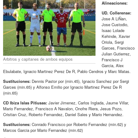
Alineaciones:
UD. Collerense:
Jose A LiÑan,
Jose Custodio,
Isaac Lolade
Kehinde, Xavier
Oriola, Sergi
Garces, Francisco
Julian Gutierrez,
Arbitros y capitanes de ambos equipos
Francisco J
Garcia, Alex
Ebulabate, Ignacio Martinez Perez De R, Pablo Cendros y Marc Matas.
Sustituciones:
Dennis Pastor por (min.45), Ignacio Sanchez por Sergi
Garces (min.65) y Alfonso Emilio por Ignacio Martinez Perez De R
(min.65)
CD Ibiza Islas Pitiusas:
Javier Jimenez, Carlos Inglada, Jaume Villar,
Mario Fernandez, Francisco A Navalon, Onofre Riera, Jesus Pozo,
Cristian Cruz, Roberto Fernandez, Daniel Sales y Mario Hernandez.
Sustituciones:
Conrado Francisco por Roberto Fernandez (min.62) y
Marcos Garcia por Mario Fernandez (min.62)