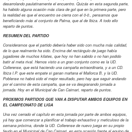
desarrolando paulatinamente el encuentro. Quizás en esta segunda parte,
ha habido alguna ocasión más clara de gol que en la primera parte, pero
la realidad es que el encuentro se cierra con el 0-0., pensamos que
beneficiando más al conjunto de Palma, que al de Ibiza. A todo ello
reparto de puntos.
RESUMEN DEL PARTIDO
Consideramos que el partido debería haber sido con mucha más calidad,
de lo que realmente ha sido. Encima del rectángulo de juego había
jugadores de muchos kilates, que hoy no han sabido o
no han podido
batir al meta rival. Hemos visto a un gran conjunto como es la UD.
Collerense, que está haciendo una campaña extraordinaria, y a un CD.
Ibiza I.P. que este empate si ganan mañana el Mallorca B, y la UD.
Poblense no habrá sido el mejor resultado, pero hay que seguir andando
por el camino de esta campaña, que se va desgranando jornada a
jornada. Hoy en el Municipal de Can Caimari, reparto de puntos.
PROXIMOS PARTIDOS QUE VAN A DISPUTAR AMBOS EQUIPOS EN
EL CAMPEONATO DE LIGA
Una vez cerrado el capítulo en esta jornada por parte de ambos equipos,
yá hay que comenzar a planificar el trabajo exhaustivo y meticuloso de la
semana próxima, donde la UD. Collerense de nuevo juega en su propio
feudo en el Municipal de Can Caimari, en esta ocasión frente al equipo de