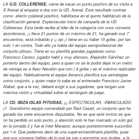
LA
U.D. COLLERENSE,
viene de sacar un punto positivo de su visita a
S´Arenal al empatar a dos con la UD. Arenal. Este resultado contrae
como efecto colateral positivo, habilitarse en el quinto habitáculo de la
clasificación general. Espectacular inicio de campaña de la UD.
Collerense. Esta tarde recibe al lider de la categoría con unos números
asombrosos, ¡¡ lleva 21 puntos de un máximo de 21, ha ganado sus 7
encuentros, está imbatido y ¡¡ ojo ¡! tiene en su haber 15 goles, por tan
solo 1 en contra. Todo ello ya habla del equipo semiprofesional del
conjunto pitiuso. Tiene en su plantilla grandes jugadores como :
Francisco Caroso, jugador habil y muy afanoso, Alejandro Sánchez un
portento dentro del equipo, pero a quien no se le podrá dejar ni un metro
de ventaja es a Xesc Navalón que con ( 8 goles ) es el máximo realizador
del equipo. Habitualmente el equipo ibicenco planifica sus estrategias
como conjunto, y quien mejor lo sabe es el entrenador Francisco Javier
Alabat, que a la vez, deberá exigir a sus jugadores, que tengan una
máxima visión y virtualidad sobre el rectángulo de juego.
LA
CD. IBIZA ISLAS PITIUSAS,
¡¡¡ ESPECTACULAR, -INMACULADO
¡!! Grandísimo equipo comandado por Raúl Casañ, un conjunto que ha
ganado los siete encuentros disputados. No es que esté invicto es que
no ha perdido un solo punto, y atención solo le han marcado un solo gol,
en la jornada 2 y fue el Inter Manacor, aunque posteriormente sucumbió
por 1-4. Que podemos decir de una super-extraordinaria plantilla, pues
que sus números hablan de lo que se van a encontrar sus rivales, a la