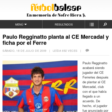
En memoria de Nofre Riera
MENÚ
RESULTADOS
Paulo Regginatto planta al CE Mercadal y
ficha por el Ferre
SÁBADO, 18 DE JULIO DE 2009
| LEÍDA 692 VECES |
Paulo Regginatto
acabará siendo
jugador del CE
Ferreries después
de plantar al CE
Mercadal, club
con el que había
llegado a un
acuerdo. De
hecho, el jugador
fue anunciado por