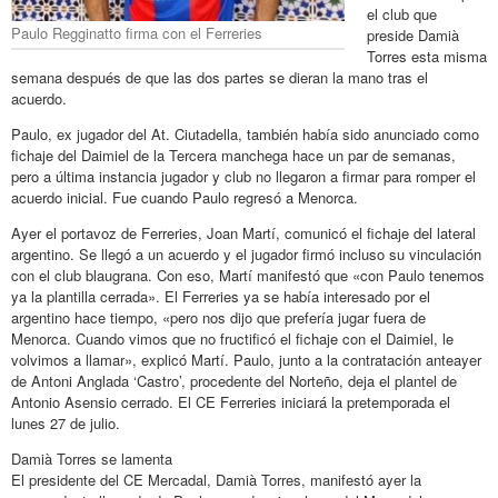
el club que
Paulo Regginatto firma con el Ferreries
preside Damià
Torres esta misma
semana después de que las dos partes se dieran la mano tras el
acuerdo.
Paulo, ex jugador del At. Ciutadella, también había sido anunciado como
fichaje del Daimiel de la Tercera manchega hace un par de semanas,
pero a última instancia jugador y club no llegaron a firmar para romper el
acuerdo inicial. Fue cuando Paulo regresó a Menorca.
Ayer el portavoz de Ferreries, Joan Martí, comunicó el fichaje del lateral
argentino. Se llegó a un acuerdo y el jugador firmó incluso su vinculación
con el club blaugrana. Con eso, Martí manifestó que «con Paulo tenemos
ya la plantilla cerrada». El Ferreries ya se había interesado por el
argentino hace tiempo, «pero nos dijo que prefería jugar fuera de
Menorca. Cuando vimos que no fructificó el fichaje con el Daimiel, le
volvimos a llamar», explicó Martí. Paulo, junto a la contratación anteayer
de Antoni Anglada ‘Castro’, procedente del Norteño, deja el plantel de
Antonio Asensio cerrado. El CE Ferreries iniciará la pretemporada el
lunes 27 de julio.
Damià Torres se lamenta
El presidente del CE Mercadal, Damià Torres, manifestó ayer la