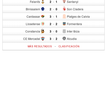
Felanitx
2
-
1
Santanyi
Binissalem
2
-
0
Son Cladera
Cardassar
3
-
1
Platges de Calvia
Llosetense
2
-
2
Formentera
Constancia
3
-
0
Inter Ibiza
CE Mercadal
3
-
2
Alcudia
-
MÁS RESULTADOS
CLASIFICACIÓN