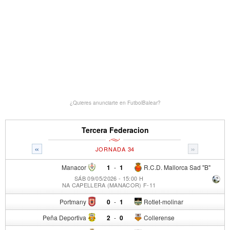
¿Quieres anunciarte en FutbolBalear?
Tercera Federacion
«
»
JORNADA 34
Manacor
1
-
1
R.C.D. Mallorca Sad "B"
SÁB 09/05/2026 - 15:00 H
NA CAPELLERA (MANACOR) F-11
Portmany
0
-
1
Rotlet-molinar
Peña Deportiva
2
-
0
Collerense