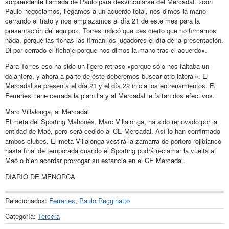
sorprendente llamada de Paulo para desvincularse del Mercadal. «con
Paulo negociamos, llegamos a un acuerdo total, nos dimos la mano
cerrando el trato y nos emplazamos al día 21 de este mes para la
presentación del equipo». Torres indicó que «es cierto que no firmamos
nada, porque las fichas las firman los jugadores el día de la presentación.
Di por cerrado el fichaje porque nos dimos la mano tras el acuerdo».
Para Torres eso ha sido un ligero retraso «porque sólo nos faltaba un
delantero, y ahora a parte de éste deberemos buscar otro lateral». El
Mercadal se presenta el día 21 y el día 22 inicia los entrenamientos. El
Ferreries tiene cerrada la plantilla y al Mercadal le faltan dos efectivos.
Marc Villalonga, al Mercadal
El meta del Sporting Mahonés, Marc Villalonga, ha sido renovado por la
entidad de Maó, pero será cedido al CE Mercadal. Así lo han confirmado
ambos clubes. El meta Villalonga vestirá la zamarra de portero rojiblanco
hasta final de temporada cuando el Sporting podrá reclamar la vuelta a
Maó o bien acordar prorrogar su estancia en el CE Mercadal.
DIARIO DE MENORCA
Relacionados:
Ferreries
,
Paulo Regginatto
Categoría:
Tercera