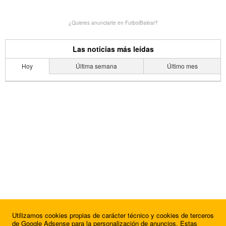
¿Quieres anunciarte en FutbolBalear?
Las noticias más leídas
Hoy
Última semana
Último mes
Utilizamos cookies propias de carácter técnico y cookies de terceros
de Google Adsense para la personalización de anuncios. Estas