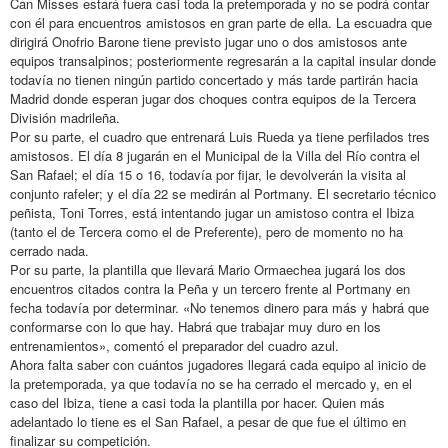
Can Misses estará fuera casi toda la pretemporada y no se podrá contar
con él para encuentros amistosos en gran parte de ella. La escuadra que
dirigirá Onofrio Barone tiene previsto jugar uno o dos amistosos ante
equipos transalpinos; posteriormente regresarán a la capital insular donde
todavía no tienen ningún partido concertado y más tarde partirán hacia
Madrid donde esperan jugar dos choques contra equipos de la Tercera
División madrileña.
Por su parte, el cuadro que entrenará Luis Rueda ya tiene perfilados tres
amistosos. El día 8 jugarán en el Municipal de la Villa del Río contra el
San Rafael; el día 15 o 16, todavía por fijar, le devolverán la visita al
conjunto rafeler; y el día 22 se medirán al Portmany. El secretario técnico
peñista, Toni Torres, está intentando jugar un amistoso contra el Ibiza
(tanto el de Tercera como el de Preferente), pero de momento no ha
cerrado nada.
Por su parte, la plantilla que llevará Mario Ormaechea jugará los dos
encuentros citados contra la Peña y un tercero frente al Portmany en
fecha todavía por determinar. «No tenemos dinero para más y habrá que
conformarse con lo que hay. Habrá que trabajar muy duro en los
entrenamientos», comentó el preparador del cuadro azul.
Ahora falta saber con cuántos jugadores llegará cada equipo al inicio de
la pretemporada, ya que todavía no se ha cerrado el mercado y, en el
caso del Ibiza, tiene a casi toda la plantilla por hacer. Quien más
adelantado lo tiene es el San Rafael, a pesar de que fue el último en
finalizar su competición.