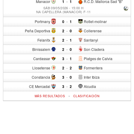
Manacor
1
-
1
R.C.D. Mallorca Sad "B"
SÁB 09/05/2026 - 15:00 H
NA CAPELLERA (MANACOR) F-11
Portmany
0
-
1
Rotlet-molinar
Peña Deportiva
2
-
0
Collerense
Felanitx
2
-
1
Santanyi
Binissalem
2
-
0
Son Cladera
Cardassar
3
-
1
Platges de Calvia
Llosetense
2
-
2
Formentera
Constancia
3
-
0
Inter Ibiza
CE Mercadal
3
-
2
Alcudia
-
MÁS RESULTADOS
CLASIFICACIÓN