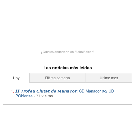
¿Quieres anunciarte en FutbolBalear?
Las noticias más leídas
Hoy
Última semana
Último mes
𝙄𝙄 𝙏𝙧𝙤𝙛𝙚𝙪 𝘾𝙞𝙪𝙩𝙖𝙩 𝙙𝙚 𝙈𝙖𝙣𝙖𝙘𝙤𝙧: CD Manacor 0-2 UD
POblense
- 77 visitas