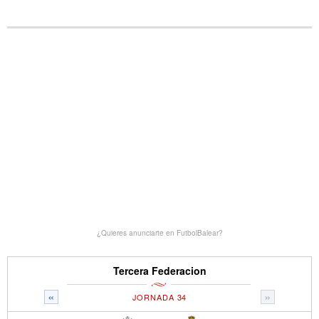
¿Quieres anunciarte en FutbolBalear?
Tercera Federacion
«
»
JORNADA 34