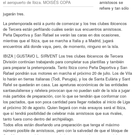
el aeropuerto de Ibiza. MOISÉS COPA
amistosos se
refiere y tan sólo
jugarán tres.
La pretemporada está a punto de comenzar y los tres clubes ibicencos
de Tercera están perfilando cuáles serán sus encuentros amistosos.
Peña Deportiva y San Rafael se verán las caras en dos ocasiones,
mientras que el Ibiza, que se marcha a Italia y a Madrid, jugará
encuentros allá donde vaya, pero, de momento, ninguno en la isla.
IBIZA | GUSTAVO L. SIRVENT Los tres clubes ibicencos de Tercera
División continúan trabajando para completar sus plantillas y también
para preparar la pretemporada. Tanto Ibiza como Peña Deportiva y San
Rafael pondrán sus motores en marcha el próximo 20 de julio. Los de Vila
lo harán en tierras italianas (Todi, Perugia), y los de Santa Eulària y Sant
Rafel se quedarán en casa. Las apreturas económicas de las entidades
santaeulaliense y rafelera provocan que no puedan salir de la isla a jugar
más partidos de preparación, con lo que se tendrán que conformar con
los pactados, que son poca cantidad para llegar rodados al inicio de Liga
el próximo 30 de agosto. Quien llegará con más ensayos será el Ibiza,
que sí tendrá posibilidad de celebrar más amistosos que sus rivales,
tanto fuera como dentro del archipiélago.
Todos ellos están diseñando una preparación que tenga el máximo
número posible de amistosos, pero con la salvedad de que el bloque de