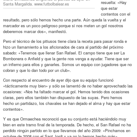
resuelta: «Hay
Santa Margalida. www.futbolbalear.es
que estar
contentos con el
resultado, pero sólo hemos hecho una parte. Aún queda la vuelta y el
marcador es un poco peligroso porque si nos meten un gol nosotros
deberemos marcar dos», manifestó.
Pero el técnico de los pitiusos tiene clara la receta para pasar ronda e
hizo un llamamiento a los aficionados de cara al partido del próximo
sabado: «Tenemos que llenar San Rafael. El campo tiene que ser La
Bombonera o Anfield y que la gente nos venga a ayudar. Tiene que ser
un infierno para ellos y ganarles. Somos un equipo con jugadores que no
cobran y que lo dan todo por un club».
Con respecto al encuentro de ayer dijo que su equipo funcionó
«tácticamente muy bien» y sólo se lamentó de no haber aprovechado las
ocasiones: «Nos ha faltado marcar el gol. Hemos tenido dos ocasiones
claras, pero ellos también han dispuesto de las suyas. Pero hemos
hecho un partidazo, los chavales se han dejado el alma y hay que estar
contentos».
Y es que Ormaechea reconoció que su conjunto está haciéndolo muy
bien en este tramo final de la temporada. De hecho, el San Rafael no ha
perdido ningún partido en lo que llevamos del año 2009: «Pinchamos en
octubre de 2008 con el Sant Jordi y ya no lo hemos hecho más».