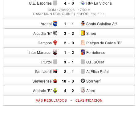
C.E. Esporles
4
-
0
Rtvº La Victoria
DOM 17/05/2026 - 17:00 H
CAMP MUN SON QUINT ( ESPORLES) F-11
Arenal
1
-
1
Santa Catalina Atº
Alcudia "B"
3
-
2
Sineu
Campos
2
-
0
Platges de Calvia "B"
Inter Manacor
1
-
2
Ferriolense
PÒrtol
3
-
1
C.F. SÓller
Sant Jordi
2
-
1
AtlÉtico Rafal
Serverense
10
-
0
Son VerÍ
Andratx "B"
4
-
2
Alaro
-
MÁS RESULTADOS
CLASIFICACIÓN