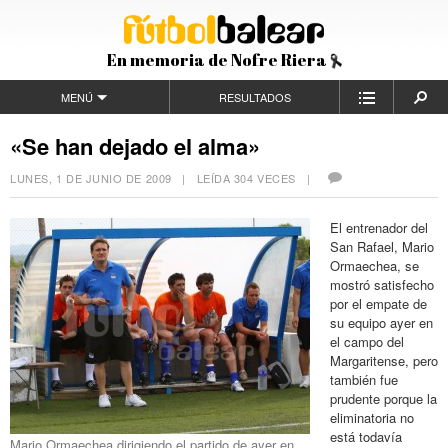
En memoria de Nofre Riera
MENÚ
RESULTADOS
«Se han dejado el alma»
LUNES, 1 DE JUNIO DE 2009
| LEÍDA 304 VECES |
El entrenador del
San Rafael, Mario
Ormaechea, se
mostró satisfecho
por el empate de
su equipo ayer en
el campo del
Margaritense, pero
también fue
prudente porque la
eliminatoria no
está todavía
Mario Ormaechea dirigiendo el partido de ayer en