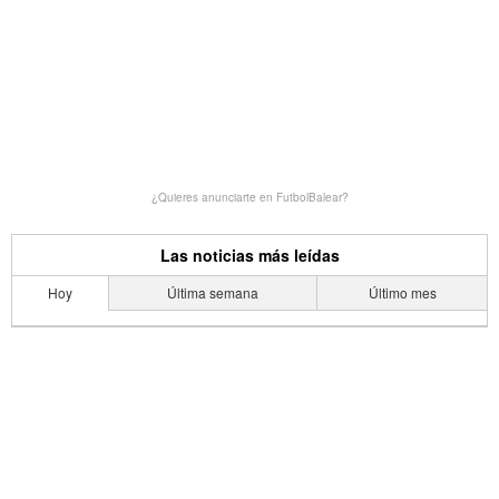
¿Quieres anunciarte en FutbolBalear?
Las noticias más leídas
Hoy
Última semana
Último mes