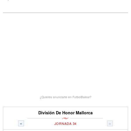
¿Quieres anunciarte en FutbolBalear?
División De Honor Mallorca
«
»
JORNADA 34