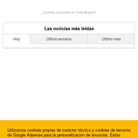
¿Quieres anunciarte en FutbolBalear?
Las noticias más leídas
Hoy
Última semana
Último mes
Utilizamos cookies propias de carácter técnico y cookies de terceros
de Google Adsense para la personalización de anuncios. Estas