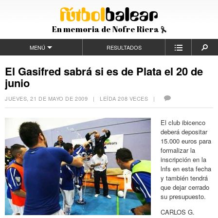
En memoria de Nofre Riera
MENÚ
RESULTADOS
El Gasifred sabrá si es de Plata el 20 de
junio
JUEVES, 21 DE MAYO DE 2009
| LEÍDA 208 VECES |
El club ibicenco
deberá depositar
15.000 euros para
formalizar la
inscripción en la
lnfs en esta fecha
y también tendrá
que dejar cerrado
su presupuesto.
CARLOS G.