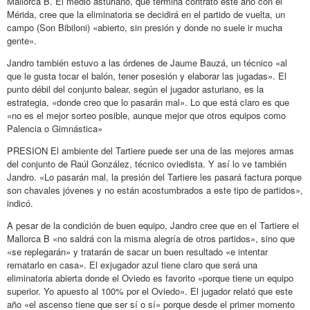
Mallorca B. El medio asturiano, que termina contrato este año con el
Mérida, cree que la eliminatoria se decidirá en el partido de vuelta, un
campo (Son Bibiloni) «abierto, sin presión y donde no suele ir mucha
gente».
Jandro también estuvo a las órdenes de Jaume Bauzá, un técnico «al
que le gusta tocar el balón, tener posesión y elaborar las jugadas». El
punto débil del conjunto balear, según el jugador asturiano, es la
estrategia, «donde creo que lo pasarán mal». Lo que está claro es que
«no es el mejor sorteo posible, aunque mejor que otros equipos como
Palencia o Gimnástica»
PRESION El ambiente del Tartiere puede ser una de las mejores armas
del conjunto de Raúl González, técnico oviedista. Y así lo ve también
Jandro. «Lo pasarán mal, la presión del Tartiere les pasará factura porque
son chavales jóvenes y no están acostumbrados a este tipo de partidos»,
indicó.
A pesar de la condición de buen equipo, Jandro cree que en el Tartiere el
Mallorca B «no saldrá con la misma alegría de otros partidos», sino que
«se replegarán» y tratarán de sacar un buen resultado «e intentar
rematarlo en casa». El exjugador azul tiene claro que será una
eliminatoria abierta donde el Oviedo es favorito «porque tiene un equipo
superior. Yo apuesto al 100% por el Oviedo». El jugador relató que este
año «el ascenso tiene que ser sí o sí» porque desde el primer momento