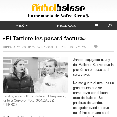
En memoria de Nofre Riera
MENÚ
RESULTADOS
«El Tartiere les pasará factura»
MIÉRCOLES, 20 DE MAYO DE 2009
| LEÍDA 402 VECES |
Jandro, exjugador azul y
del Mallorca B, cree que la
presión en el feudo azul
será clave.
No me gusta el rival, es un
gran equipo que se
caracteriza por el buen
Jandro, en su última vista a El Requexón,
trato del balón». Son
junto a Cervero. Foto:GONZALEZ
palabras de Jandro,
FIERROS
exjugador oviedista que
militó hace un año en el