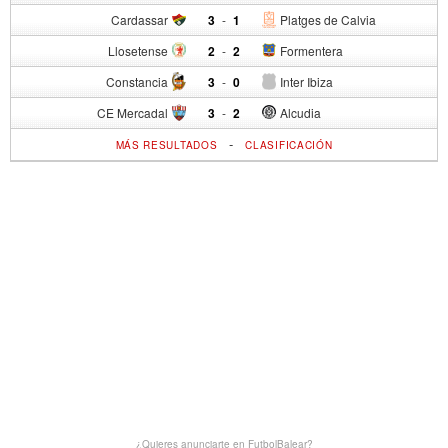
Cardassar
3
-
1
Platges de Calvia
Llosetense
2
-
2
Formentera
Constancia
3
-
0
Inter Ibiza
CE Mercadal
3
-
2
Alcudia
-
MÁS RESULTADOS
CLASIFICACIÓN
¿Quieres anunciarte en FutbolBalear?