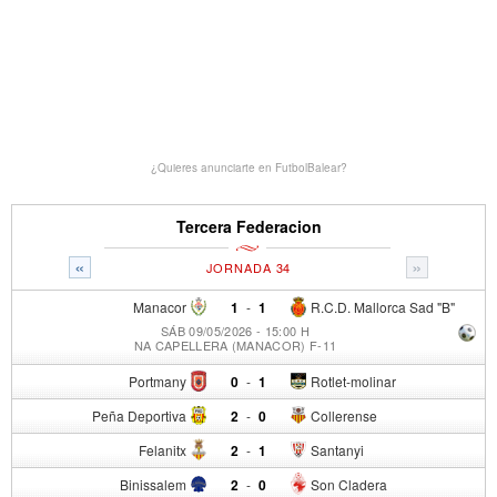
¿Quieres anunciarte en FutbolBalear?
Tercera Federacion
«
»
JORNADA 34
Manacor
1
-
1
R.C.D. Mallorca Sad "B"
SÁB 09/05/2026 - 15:00 H
NA CAPELLERA (MANACOR) F-11
Portmany
0
-
1
Rotlet-molinar
Peña Deportiva
2
-
0
Collerense
Felanitx
2
-
1
Santanyi
Binissalem
2
-
0
Son Cladera