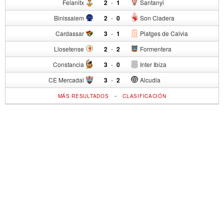
Felanitx
2
-
1
Santanyi
Binissalem
2
-
0
Son Cladera
Cardassar
3
-
1
Platges de Calvia
Llosetense
2
-
2
Formentera
Constancia
3
-
0
Inter Ibiza
CE Mercadal
3
-
2
Alcudia
-
MÁS RESULTADOS
CLASIFICACIÓN