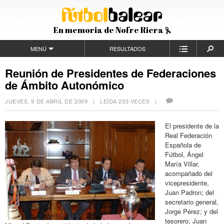
En memoria de Nofre Riera
MENÚ
RESULTADOS
Reunión de Presidentes de Federaciones
de Ámbito Autonómico
JUEVES, 9 DE ABRIL DE 2009
| LEÍDA 233 VECES |
El presidente de la
Real Federación
Española de
Fútbol, Ángel
María Villar,
acompañado del
vicepresidente,
Juan Padron; del
secretario general,
Jorge Pérez; y del
tesorero, Juan