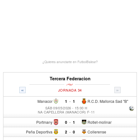
¿Quieres anunciarte en FutbolBalear?
Tercera Federacion
«
»
JORNADA 34
Manacor
1
-
1
R.C.D. Mallorca Sad "B"
SÁB 09/05/2026 - 15:00 H
NA CAPELLERA (MANACOR) F-11
Portmany
0
-
1
Rotlet-molinar
Peña Deportiva
2
-
0
Collerense