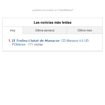
¿Quieres anunciarte en FutbolBalear?
Las noticias más leídas
Hoy
Última semana
Último mes
𝙄𝙄 𝙏𝙧𝙤𝙛𝙚𝙪 𝘾𝙞𝙪𝙩𝙖𝙩 𝙙𝙚 𝙈𝙖𝙣𝙖𝙘𝙤𝙧: CD Manacor 0-2 UD
POblense
- 171 visitas