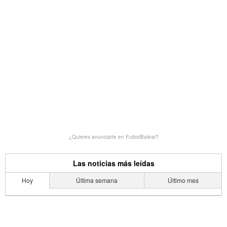
¿Quieres anunciarte en FutbolBalear?
Las noticias más leídas
Hoy
Última semana
Último mes