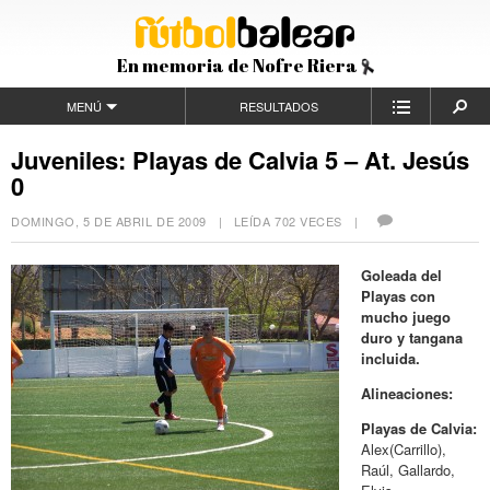
En memoria de Nofre Riera
MENÚ
RESULTADOS
Juveniles: Playas de Calvia 5 – At. Jesús
0
DOMINGO, 5 DE ABRIL DE 2009
| LEÍDA 702 VECES |
Goleada del
Playas con
mucho juego
duro y tangana
incluida.
Alineaciones:
Playas de Calvia:
Alex(Carrillo),
Raúl, Gallardo,