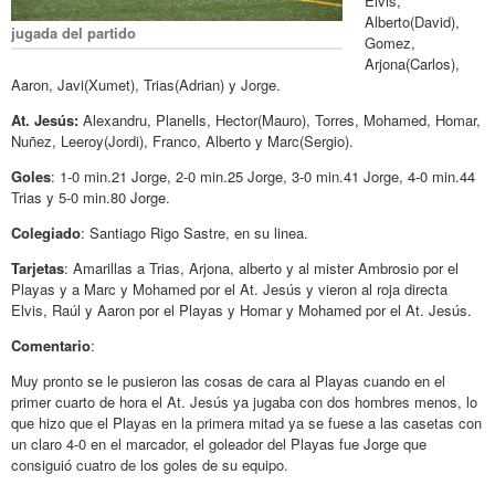
Elvis,
Alberto(David),
jugada del partido
Gomez,
Arjona(Carlos),
Aaron, Javi(Xumet), Trias(Adrian) y Jorge.
At. Jesús:
Alexandru, Planells, Hector(Mauro), Torres, Mohamed, Homar,
Nuñez, Leeroy(Jordi), Franco, Alberto y Marc(Sergio).
Goles
: 1-0 min.21 Jorge, 2-0 min.25 Jorge, 3-0 min.41 Jorge, 4-0 min.44
Trias y 5-0 min.80 Jorge.
Colegiado
: Santiago Rigo Sastre, en su linea.
Tarjetas
: Amarillas a Trias, Arjona, alberto y al mister Ambrosio por el
Playas y a Marc y Mohamed por el At. Jesús y vieron al roja directa
Elvis, Raúl y Aaron por el Playas y Homar y Mohamed por el At. Jesús.
Comentario
:
Muy pronto se le pusieron las cosas de cara al Playas cuando en el
primer cuarto de hora el At. Jesús ya jugaba con dos hombres menos, lo
que hizo que el Playas en la primera mitad ya se fuese a las casetas con
un claro 4-0 en el marcador, el goleador del Playas fue Jorge que
consiguió cuatro de los goles de su equipo.