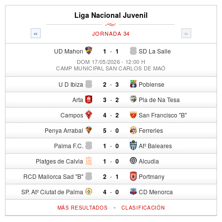
Liga Nacional Juvenil
«
»
JORNADA 34
UD Mahon
1
-
1
SD La Salle
DOM 17/05/2026 - 12:00 H
CAMP MUNICIPAL SAN CARLOS DE MAÓ
U D Ibiza
2
-
3
Poblense
Arta
3
-
2
Pla de Na Tesa
Campos
4
-
2
San Francisco "B"
Penya Arrabal
5
-
0
Ferreries
Palma F.C.
1
-
0
Atº Baleares
Platges de Calvia
1
-
0
Alcudia
RCD Mallorca Sad "B"
2
-
1
Portmany
SP. Atº Ciutat de Palma
4
-
0
CD Menorca
-
MÁS RESULTADOS
CLASIFICACIÓN