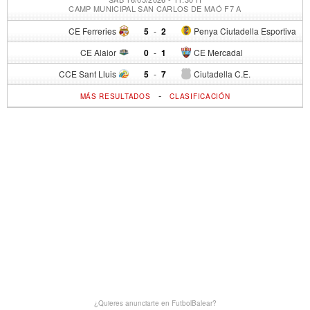
CAMP MUNICIPAL SAN CARLOS DE MAÓ F7 A
CE Ferreries
5
-
2
Penya Ciutadella Esportiva
CE Alaior
0
-
1
CE Mercadal
CCE Sant Lluis
5
-
7
Ciutadella C.E.
-
MÁS RESULTADOS
CLASIFICACIÓN
¿Quieres anunciarte en FutbolBalear?