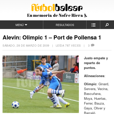
En memoria de Nofre Riera
MENÚ
RESULTADOS
Alevin: Olimpic 1 – Port de Pollensa 1
SÁBADO, 28 DE MARZO DE 2009
| LEÍDA 787 VECES |
3
Justo empate y
reparto de
puntos.
Alineaciones
:
Olimpic
: Ginard,
Servera, Vecina,
Bascuñana,
Moya, Huertas,
Ferrer, Bauza,
Gaya, Oliver y
Barceló.