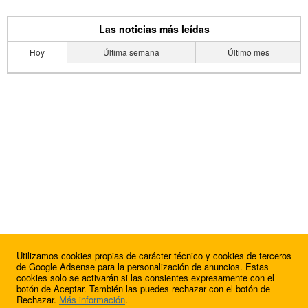
Las noticias más leídas
Hoy
Última semana
Último mes
Utilizamos cookies propias de carácter técnico y cookies de terceros
de Google Adsense para la personalización de anuncios. Estas
cookies solo se activarán si las consientes expresamente con el
botón de Aceptar. También las puedes rechazar con el botón de
Rechazar.
Más información
.