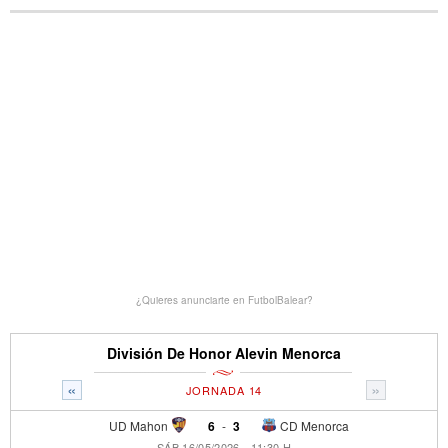
¿Quieres anunciarte en FutbolBalear?
División De Honor Alevin Menorca
«
»
JORNADA 14
UD Mahon
6
-
3
CD Menorca
SÁB 16/05/2026 - 11:30 H