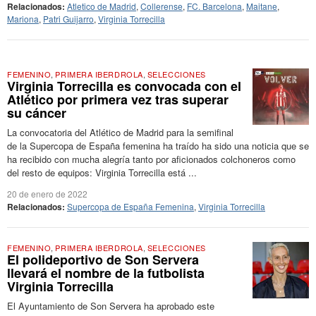
Relacionados:
Atletico de Madrid
,
Collerense
,
FC. Barcelona
,
Maitane
,
Mariona
,
Patri Guijarro
,
Virginia Torrecilla
FEMENINO
,
PRIMERA IBERDROLA
,
SELECCIONES
Virginia Torrecilla es convocada con el
Atlético por primera vez tras superar
su cáncer
La convocatoria del Atlético de Madrid para la semifinal
de la Supercopa de España femenina ha traído ha sido una noticia que se
ha recibido con mucha alegría tanto por aficionados colchoneros como
del resto de equipos: Virginia Torrecilla está ...
20 de enero de 2022
Relacionados:
Supercopa de España Femenina
,
Virginia Torrecilla
FEMENINO
,
PRIMERA IBERDROLA
,
SELECCIONES
El polideportivo de Son Servera
llevará el nombre de la futbolista
Virginia Torrecilla
El Ayuntamiento de Son Servera ha aprobado este