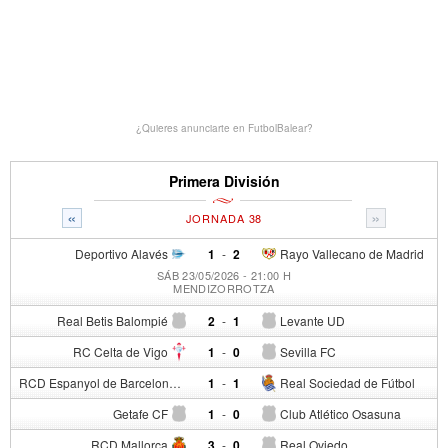
¿Quieres anunciarte en FutbolBalear?
Primera División
«
»
JORNADA 38
Deportivo Alavés
1
-
2
Rayo Vallecano de Madrid
SÁB 23/05/2026 - 21:00 H
MENDIZORROTZA
Real Betis Balompié
2
-
1
Levante UD
RC Celta de Vigo
1
-
0
Sevilla FC
RCD Espanyol de Barcelona
1
-
1
Real Sociedad de Fútbol
Getafe CF
1
-
0
Club Atlético Osasuna
RCD Mallorca
3
-
0
Real Oviedo