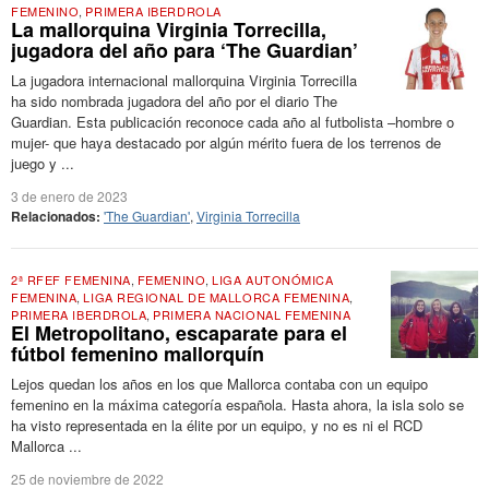
FEMENINO
,
PRIMERA IBERDROLA
La mallorquina Virginia Torrecilla,
jugadora del año para ‘The Guardian’
La jugadora internacional mallorquina Virginia Torrecilla
ha sido nombrada jugadora del año por el diario The
Guardian. Esta publicación reconoce cada año al futbolista –hombre o
mujer- que haya destacado por algún mérito fuera de los terrenos de
juego y ...
3 de enero de 2023
Relacionados:
'The Guardian'
,
Virginia Torrecilla
2ª RFEF FEMENINA
,
FEMENINO
,
LIGA AUTONÓMICA
FEMENINA
,
LIGA REGIONAL DE MALLORCA FEMENINA
,
PRIMERA IBERDROLA
,
PRIMERA NACIONAL FEMENINA
El Metropolitano, escaparate para el
fútbol femenino mallorquín
Lejos quedan los años en los que Mallorca contaba con un equipo
femenino en la máxima categoría española. Hasta ahora, la isla solo se
ha visto representada en la élite por un equipo, y no es ni el RCD
Mallorca ...
25 de noviembre de 2022