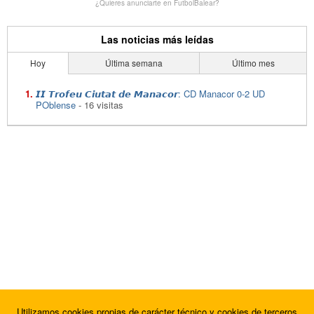
¿Quieres anunciarte en FutbolBalear?
Las noticias más leídas
Hoy
Última semana
Último mes
𝙄𝙄 𝙏𝙧𝙤𝙛𝙚𝙪 𝘾𝙞𝙪𝙩𝙖𝙩 𝙙𝙚 𝙈𝙖𝙣𝙖𝙘𝙤𝙧: CD Manacor 0-2 UD
POblense
- 16 visitas
Utilizamos cookies propias de carácter técnico y cookies de terceros