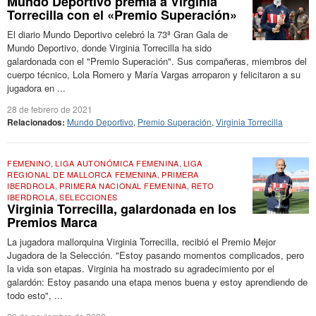
Mundo Deportivo premia a Virginia
Torrecilla con el «Premio Superación»
El diario Mundo Deportivo celebró la 73ª Gran Gala de
Mundo Deportivo, donde Virginia Torrecilla ha sido
galardonada con el "Premio Superación". Sus compañeras, miembros del
cuerpo técnico, Lola Romero y María Vargas arroparon y felicitaron a su
jugadora en ...
28 de febrero de 2021
Relacionados:
Mundo Deportivo
,
Premio Superación
,
Virginia Torrecilla
FEMENINO
,
LIGA AUTONÓMICA FEMENINA
,
LIGA
REGIONAL DE MALLORCA FEMENINA
,
PRIMERA
IBERDROLA
,
PRIMERA NACIONAL FEMENINA
,
RETO
IBERDROLA
,
SELECCIONES
Virginia Torrecilla, galardonada en los
Premios Marca
La jugadora mallorquina Virginia Torrecilla, recibió el Premio Mejor
Jugadora de la Selección. "Estoy pasando momentos complicados, pero
la vida son etapas. Virginia ha mostrado su agradecimiento por el
galardón: Estoy pasando una etapa menos buena y estoy aprendiendo de
todo esto", ...