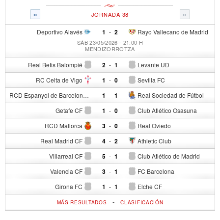
«
»
JORNADA 38
Deportivo Alavés
1
-
2
Rayo Vallecano de Madrid
SÁB 23/05/2026 - 21:00 H
MENDIZORROTZA
Real Betis Balompié
2
-
1
Levante UD
RC Celta de Vigo
1
-
0
Sevilla FC
RCD Espanyol de Barcelona
1
-
1
Real Sociedad de Fútbol
Getafe CF
1
-
0
Club Atlético Osasuna
RCD Mallorca
3
-
0
Real Oviedo
Real Madrid CF
4
-
2
Athletic Club
Villarreal CF
5
-
1
Club Atlético de Madrid
Valencia CF
3
-
1
FC Barcelona
Girona FC
1
-
1
Elche CF
-
MÁS RESULTADOS
CLASIFICACIÓN