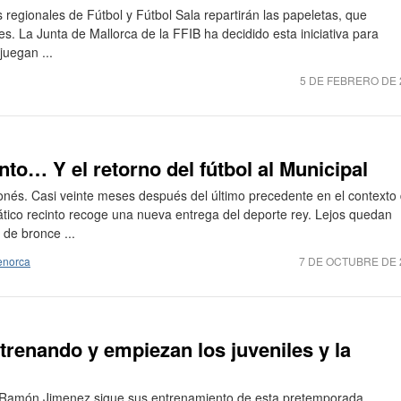
 regionales de Fútbol y Fútbol Sala repartirán las papeletas, que
bes. La Junta de Mallorca de la FFIB ha decidido esta iniciativa para
juegan ...
5 DE FEBRERO DE 
to… Y el retorno del fútbol al Municipal
honés. Casi veinte meses después del último precedente en el contexto
tico recinto recoge una nueva entrega del deporte rey. Lejos quedan
 de bronce ...
enorca
7 DE OCTUBRE DE 
trenando y empiezan los juveniles y la
e Ramón Jimenez sigue sus entrenamiento de esta pretemporada