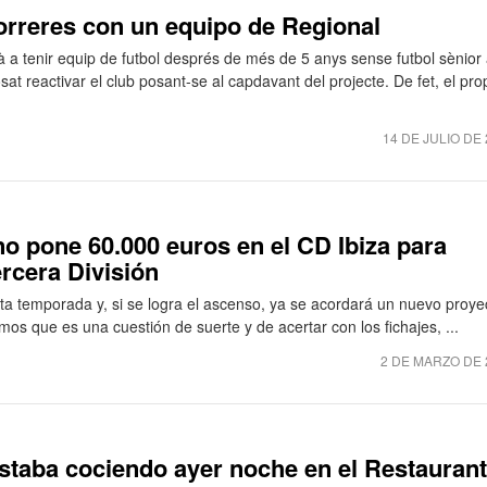
Porreres con un equipo de Regional
à a tenir equip de futbol després de més de 5 anys sense futbol sènior 
at reactivar el club posant-se al capdavant del projecte. De fet, el pro
14 DE JULIO DE
no pone 60.000 euros en el CD Ibiza para
ercera División
sta temporada y, si se logra el ascenso, ya se acordará un nuevo proye
mos que es una cuestión de suerte y de acertar con los fichajes, ...
2 DE MARZO DE 
staba cociendo ayer noche en el Restauran