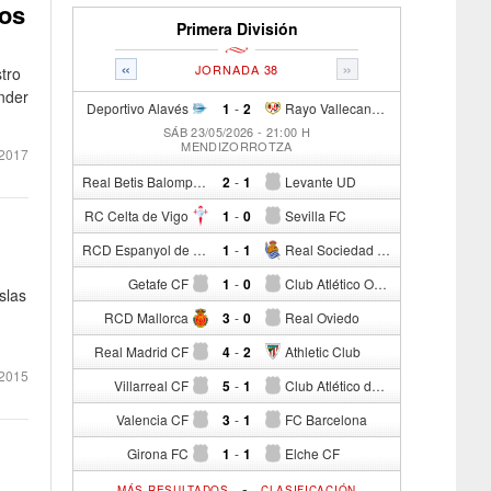
los
Primera División
«
»
JORNADA 38
tro
nder
Deportivo Alavés
1
-
2
Rayo Vallecano de Madrid
SÁB 23/05/2026 - 21:00 H
MENDIZORROTZA
2017
Real Betis Balompié
2
-
1
Levante UD
RC Celta de Vigo
1
-
0
Sevilla FC
RCD Espanyol de Barcelona
1
-
1
Real Sociedad de Fútbol
Getafe CF
1
-
0
Club Atlético Osasuna
slas
RCD Mallorca
3
-
0
Real Oviedo
Real Madrid CF
4
-
2
Athletic Club
2015
Villarreal CF
5
-
1
Club Atlético de Madrid
Valencia CF
3
-
1
FC Barcelona
Girona FC
1
-
1
Elche CF
-
MÁS RESULTADOS
CLASIFICACIÓN