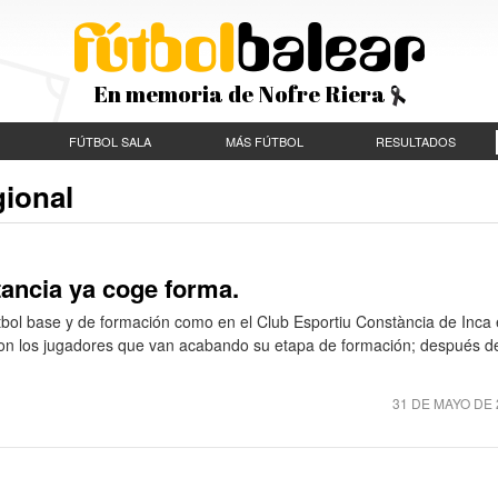
En memoria de Nofre Riera
FÚTBOL SALA
MÁS FÚTBOL
RESULTADOS
gional
tancia ya coge forma.
tbol base y de formación como en el Club Esportiu Constància de Inca 
 con los jugadores que van acabando su etapa de formación; después d
31 DE MAYO DE 