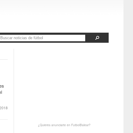
es
el
2018
¿Quieres anunciarte en FutbolBalear?