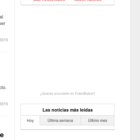
al
per
 2015
cto.
¿Quieres anunciarte en FutbolBalear?
2015
Las noticias más leídas
Hoy
Última semana
Último mes
te