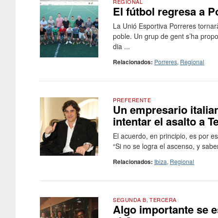
REGIONAL
El fútbol regresa a 
La Unió Esportiva Porreres tornar
poble. Un grup de gent s’ha propos
dia ...
Relacionados:
Porreres
,
Regional
PREFERENTE
Un empresario italia
intentar el asalto a T
El acuerdo, en principio, es por e
“Si no se logra el ascenso, y sabe
Relacionados:
Ibiza
,
Regional
SEGUNDA B
,
TERCERA
Algo importante se e