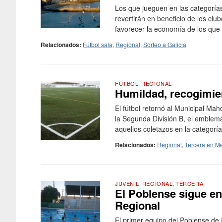
Los que jueguen en las categorías
revertirán en beneficio de los clu
favorecer la economía de los que 
Relacionados:
Fútbol sala
,
Regional
,
Sorteo a Galicia
FÚTBOL
,
REGIONAL
Humildad, recogimien
El fútbol retornó al Municipal Ma
la Segunda División B, el emblemá
aquellos coletazos en la categoría
Relacionados:
Regional
,
Tercera en M
JUVENIL
,
REGIONAL
,
TERCERA
El Poblense sigue en
Regional
El primer equipo del Poblense d