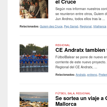
el Cruce
Según nos informan nuestros conf
se reunieron entre otros, Guiem d
Jun Andreu, todos ellos tras la ...
Relacionados:
Guiem des Cruce
,
Pep Sansó
,
Regional
,
Vilafranca
REGIONAL
CE Andratx tambien t
FútbolBalear se pone de nuevo en
corriente de este nuevo proyecto
Regional del CE Andratx, ...
Relacionados:
Andratx
,
entreno
,
Prete
FÚTBOL SALA
,
REGIONAL
Se sortea un viaje a 
Mallorca