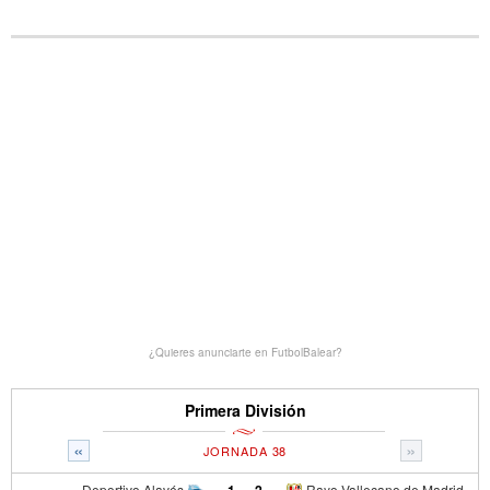
¿Quieres anunciarte en FutbolBalear?
Primera División
«
»
JORNADA 38
Deportivo Alavés
-
Rayo Vallecano de Madrid