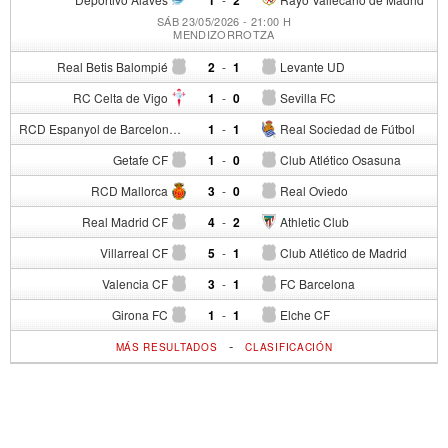
1
2
SÁB 23/05/2026 - 21:00 H
MENDIZORROTZA
Real Betis Balompié
2
-
1
Levante UD
RC Celta de Vigo
1
-
0
Sevilla FC
RCD Espanyol de Barcelona
1
-
1
Real Sociedad de Fútbol
Getafe CF
1
-
0
Club Atlético Osasuna
RCD Mallorca
3
-
0
Real Oviedo
Real Madrid CF
4
-
2
Athletic Club
Villarreal CF
5
-
1
Club Atlético de Madrid
Valencia CF
3
-
1
FC Barcelona
Girona FC
1
-
1
Elche CF
-
MÁS RESULTADOS
CLASIFICACIÓN