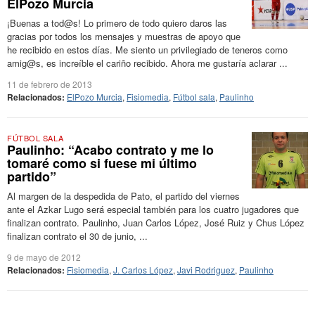
ElPozo Murcia
¡Buenas a tod@s! Lo primero de todo quiero daros las
gracias por todos los mensajes y muestras de apoyo que
he recibido en estos días. Me siento un privilegiado de teneros como
amig@s, es increíble el cariño recibido. Ahora me gustaría aclarar ...
11 de febrero de 2013
Relacionados:
ElPozo Murcia
,
Fisiomedia
,
Fútbol sala
,
Paulinho
FÚTBOL SALA
Paulinho: “Acabo contrato y me lo
tomaré como si fuese mi último
partido”
Al margen de la despedida de Pato, el partido del viernes
ante el Azkar Lugo será especial también para los cuatro jugadores que
finalizan contrato. Paulinho, Juan Carlos López, José Ruiz y Chus López
finalizan contrato el 30 de junio, ...
9 de mayo de 2012
Relacionados:
Fisiomedia
,
J. Carlos López
,
Javi Rodriguez
,
Paulinho