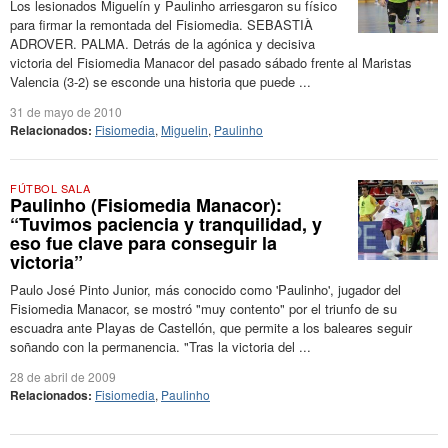
Los lesionados Miguelín y Paulinho arriesgaron su físico
para firmar la remontada del Fisiomedia. SEBASTIÀ
ADROVER. PALMA. Detrás de la agónica y decisiva
victoria del Fisiomedia Manacor del pasado sábado frente al Maristas
Valencia (3-2) se esconde una historia que puede ...
31 de mayo de 2010
Relacionados:
Fisiomedia
,
Miguelin
,
Paulinho
FÚTBOL SALA
Paulinho (Fisiomedia Manacor):
“Tuvimos paciencia y tranquilidad, y
eso fue clave para conseguir la
victoria”
Paulo José Pinto Junior, más conocido como 'Paulinho', jugador del
Fisiomedia Manacor, se mostró "muy contento" por el triunfo de su
escuadra ante Playas de Castellón, que permite a los baleares seguir
soñando con la permanencia. "Tras la victoria del ...
28 de abril de 2009
Relacionados:
Fisiomedia
,
Paulinho