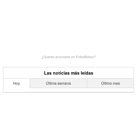
¿Quieres anunciarte en FutbolBalear?
Las noticias más leídas
Hoy
Última semana
Último mes