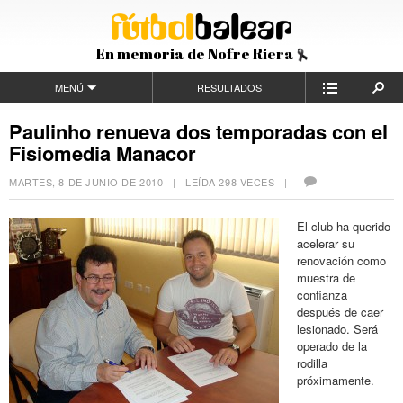
En memoria de Nofre Riera
MENÚ
RESULTADOS
Paulinho renueva dos temporadas con el
Fisiomedia Manacor
MARTES, 8 DE JUNIO DE 2010
| LEÍDA 298 VECES |
El club ha querido
acelerar su
renovación como
muestra de
confianza
después de caer
lesionado. Será
operado de la
rodilla
próximamente.