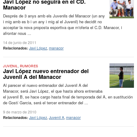
Javi López no seguirá en el CD.
Manacor
Després de 3 anys amb els Juvenils del Manacor (un any
i mig amb es b i un any i mig al el Juvenil) he decidit no
acceptar la nova proposta esportiva que m'oferia el C.D. Manacor, i
afrontar nous ...
14 de junio de 2011
Relacionados:
Javi López
,
manacor
JUVENIL
,
RUMORES
Javi López nuevo entrenador del
Juvenil A del Manacor
Al parecer el nuevo entrenador del Juvenil A del
Manacor, será Javi López, el que hasta ahora entrenaba
el juvenil B, se hace cargo hasta final de temporada del A, en sustitución
de Gostí Garcia, será el tercer entrenador del ...
9 de marzo de 2010
Relacionados:
Javi López
,
Juvenil A
,
manacor