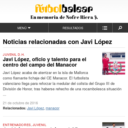
En memoria de Nofre Riera
MENÚ
RESULTADOS
Noticias relacionadas con Javi López
JUVENIL D.H.
Javi López, oficio y talento para el
centro del campo del Manacor
Javi López acaba de aterrizar en la isla de Mallorca
como flamante fichaje del CE Manacor. El futbolista
valenciano llega para reforzar la medular del colista del Grupo III de
División de Honor, tras haberse rehecho de una rocambolesca situación
...
21 de octubre de 2016
Relacionados:
Javi López
,
manacor
ENTRENADORES
,
JUVENIL