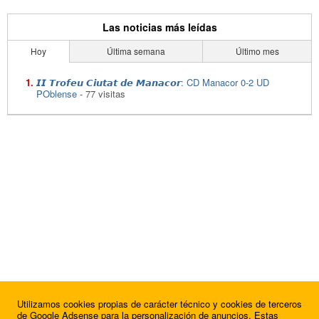
Las noticias más leídas
Hoy
Última semana
Último mes
𝙄𝙄 𝙏𝙧𝙤𝙛𝙚𝙪 𝘾𝙞𝙪𝙩𝙖𝙩 𝙙𝙚 𝙈𝙖𝙣𝙖𝙘𝙤𝙧: CD Manacor 0-2 UD
POblense
- 77 visitas
Utilizamos cookies propias de carácter técnico y cookies de terceros
de Google Adsense para la personalización de anuncios. Estas