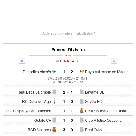
¿Quieres anunciarte en FutbolBalear?
Primera División
«
»
JORNADA 38
Deportivo Alavés
1
-
2
Rayo Vallecano de Madrid
SÁB 23/05/2026 - 21:00 H
MENDIZORROTZA
Real Betis Balompié
2
-
1
Levante UD
RC Celta de Vigo
1
-
0
Sevilla FC
RCD Espanyol de Barcelona
1
-
1
Real Sociedad de Fútbol
Getafe CF
1
-
0
Club Atlético Osasuna
RCD Mallorca
3
-
0
Real Oviedo