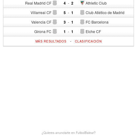
Real Madrid CF
4
-
2
Athletic Club
Villarreal CF
5
-
1
Club Atlético de Madrid
Valencia CF
3
-
1
FC Barcelona
Girona FC
1
-
1
Elche CF
-
MÁS RESULTADOS
CLASIFICACIÓN
¿Quieres anunciarte en FutbolBalear?