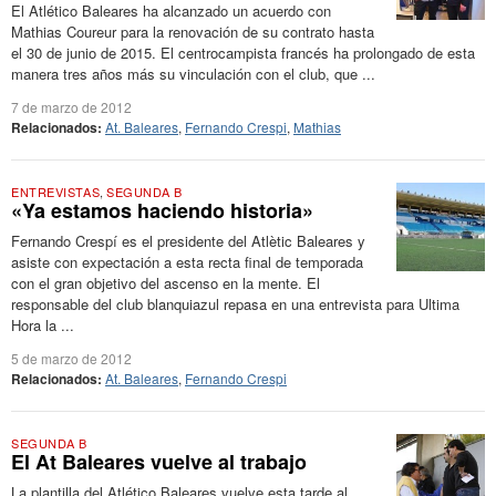
El Atlético Baleares ha alcanzado un acuerdo con
Mathias Coureur para la renovación de su contrato hasta
el 30 de junio de 2015. El centrocampista francés ha prolongado de esta
manera tres años más su vinculación con el club, que ...
7 de marzo de 2012
Relacionados:
At. Baleares
,
Fernando Crespi
,
Mathias
ENTREVISTAS
,
SEGUNDA B
«Ya estamos haciendo historia»
Fernando Crespí es el presidente del Atlètic Baleares y
asiste con expectación a esta recta final de temporada
con el gran objetivo del ascenso en la mente. El
responsable del club blanquiazul repasa en una entrevista para Ultima
Hora la ...
5 de marzo de 2012
Relacionados:
At. Baleares
,
Fernando Crespi
SEGUNDA B
El At Baleares vuelve al trabajo
La plantilla del Atlético Baleares vuelve esta tarde al