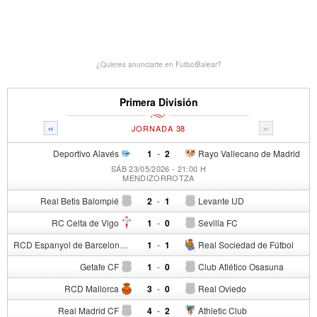
¿Quieres anunciarte en FutbolBalear?
Primera División
«
»
JORNADA 38
Deportivo Alavés
1
-
2
Rayo Vallecano de Madrid
SÁB 23/05/2026 - 21:00 H
MENDIZORROTZA
Real Betis Balompié
2
-
1
Levante UD
RC Celta de Vigo
1
-
0
Sevilla FC
RCD Espanyol de Barcelona
1
-
1
Real Sociedad de Fútbol
Getafe CF
1
-
0
Club Atlético Osasuna
RCD Mallorca
3
-
0
Real Oviedo
Real Madrid CF
4
-
2
Athletic Club