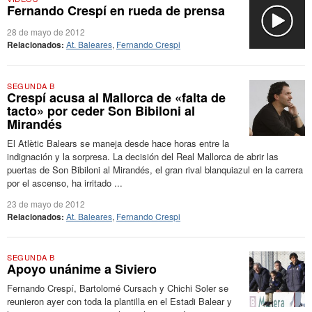
Fernando Crespí en rueda de prensa
28 de mayo de 2012
Relacionados:
At. Baleares
,
Fernando Crespi
SEGUNDA B
Crespí acusa al Mallorca de «falta de
tacto» por ceder Son Bibiloni al
Mirandés
El Atlètic Balears se maneja desde hace horas entre la
indignación y la sorpresa. La decisión del Real Mallorca de abrir las
puertas de Son Bibiloni al Mirandés, el gran rival blanquiazul en la carrera
por el ascenso, ha irritado ...
23 de mayo de 2012
Relacionados:
At. Baleares
,
Fernando Crespi
SEGUNDA B
Apoyo unánime a Siviero
Fernando Crespí, Bartolomé Cursach y Chichi Soler se
reunieron ayer con toda la plantilla en el Estadi Balear y