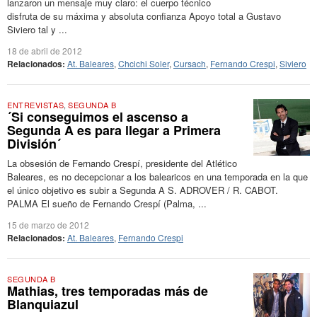
lanzaron un mensaje muy claro: el cuerpo técnico
disfruta de su máxima y absoluta confianza Apoyo total a Gustavo
Siviero tal y ...
18 de abril de 2012
Relacionados:
At. Baleares
,
Chcichi Soler
,
Cursach
,
Fernando Crespi
,
Siviero
ENTREVISTAS
,
SEGUNDA B
´Si conseguimos el ascenso a
Segunda A es para llegar a Primera
División´
La obsesión de Fernando Crespí, presidente del Atlético
Baleares, es no decepcionar a los balearicos en una temporada en la que
el único objetivo es subir a Segunda A S. ADROVER / R. CABOT.
PALMA El sueño de Fernando Crespí (Palma, ...
15 de marzo de 2012
Relacionados:
At. Baleares
,
Fernando Crespi
SEGUNDA B
Mathias, tres temporadas más de
Blanquiazul