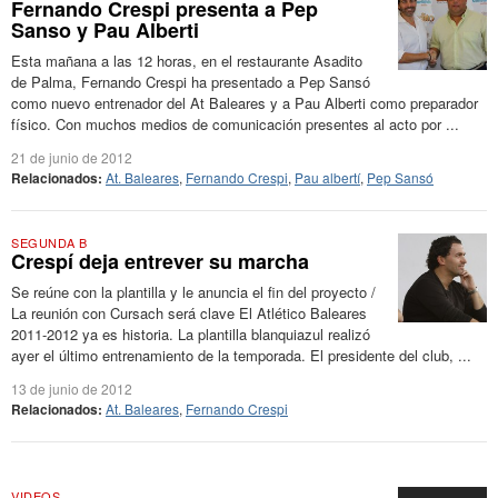
Fernando Crespi presenta a Pep
Sanso y Pau Alberti
Esta mañana a las 12 horas, en el restaurante Asadito
de Palma, Fernando Crespi ha presentado a Pep Sansó
como nuevo entrenador del At Baleares y a Pau Alberti como preparador
físico. Con muchos medios de comunicación presentes al acto por ...
21 de junio de 2012
Relacionados:
At. Baleares
,
Fernando Crespi
,
Pau albertí
,
Pep Sansó
SEGUNDA B
Crespí deja entrever su marcha
Se reúne con la plantilla y le anuncia el fin del proyecto /
La reunión con Cursach será clave El Atlético Baleares
2011-2012 ya es historia. La plantilla blanquiazul realizó
ayer el último entrenamiento de la temporada. El presidente del club, ...
13 de junio de 2012
Relacionados:
At. Baleares
,
Fernando Crespi
VIDEOS