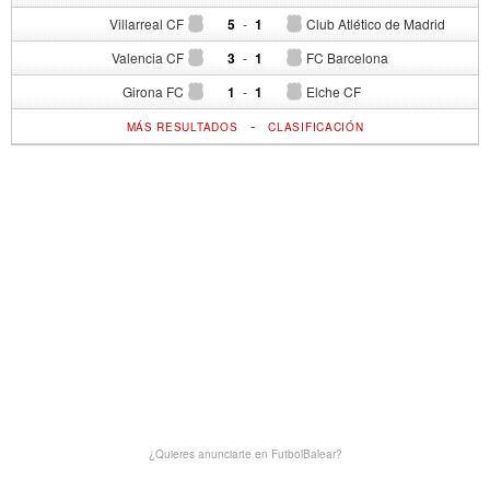
Villarreal CF
5
-
1
Club Atlético de Madrid
Valencia CF
3
-
1
FC Barcelona
Girona FC
1
-
1
Elche CF
-
MÁS RESULTADOS
CLASIFICACIÓN
¿Quieres anunciarte en FutbolBalear?