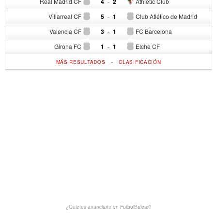
Real Madrid CF
4
-
2
Athletic Club
Villarreal CF
5
-
1
Club Atlético de Madrid
Valencia CF
3
-
1
FC Barcelona
Girona FC
1
-
1
Elche CF
-
MÁS RESULTADOS
CLASIFICACIÓN
¿Quieres anunciarte en FutbolBalear?