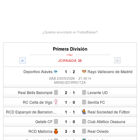
¿Quieres anunciarte en FutbolBalear?
Primera División
«
»
JORNADA 38
Deportivo Alavés
1
-
2
Rayo Vallecano de Madrid
SÁB 23/05/2026 - 21:00 H
MENDIZORROTZA
Real Betis Balompié
2
-
1
Levante UD
RC Celta de Vigo
1
-
0
Sevilla FC
RCD Espanyol de Barcelona
1
-
1
Real Sociedad de Fútbol
Getafe CF
1
-
0
Club Atlético Osasuna
RCD Mallorca
3
-
0
Real Oviedo