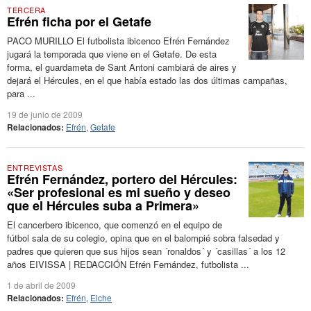
TERCERA
Efrén ficha por el Getafe
PACO MURILLO El futbolista ibicenco Efrén Fernández
jugará la temporada que viene en el Getafe. De esta
forma, el guardameta de Sant Antoni cambiará de aires y
dejará el Hércules, en el que había estado las dos últimas campañas,
para ...
19 de junio de 2009
Relacionados:
Efrén
,
Getafe
ENTREVISTAS
Efrén Fernández, portero del Hércules:
«Ser profesional es mi sueño y deseo
que el Hércules suba a Primera»
El cancerbero ibicenco, que comenzó en el equipo de
fútbol sala de su colegio, opina que en el balompié sobra falsedad y
padres que quieren que sus hijos sean ´ronaldos´ y ´casillas´ a los 12
años EIVISSA | REDACCIÓN Efrén Fernández, futbolista ...
1 de abril de 2009
Relacionados:
Efrén
,
Elche