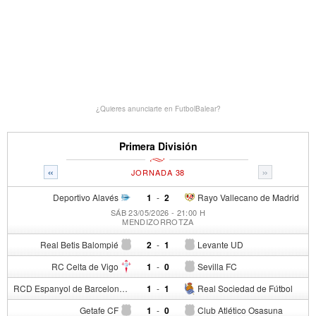
¿Quieres anunciarte en FutbolBalear?
Primera División
«
»
JORNADA 38
Deportivo Alavés
1
-
2
Rayo Vallecano de Madrid
SÁB 23/05/2026 - 21:00 H
MENDIZORROTZA
Real Betis Balompié
2
-
1
Levante UD
RC Celta de Vigo
1
-
0
Sevilla FC
RCD Espanyol de Barcelona
1
-
1
Real Sociedad de Fútbol
Getafe CF
1
-
0
Club Atlético Osasuna