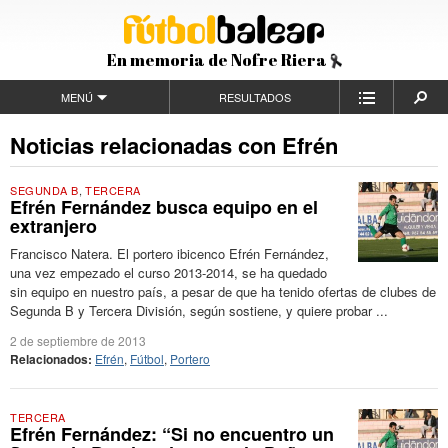
En memoria de Nofre Riera
MENÚ
RESULTADOS
Noticias relacionadas con Efrén
SEGUNDA B
,
TERCERA
Efrén Fernández busca equipo en el
extranjero
Francisco Natera. El portero ibicenco Efrén Fernández,
una vez empezado el curso 2013-2014, se ha quedado
sin equipo en nuestro país, a pesar de que ha tenido ofertas de clubes de
Segunda B y Tercera División, según sostiene, y quiere probar ...
2 de septiembre de 2013
Relacionados:
Efrén
,
Fútbol
,
Portero
TERCERA
Efrén Fernández: “Si no encuentro un