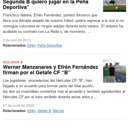
Segunda B quiero jugar en la Peña
Deportiva”
Francisco Natera. Efrén Fernández, portero ibicenco que
lleva una década alejado de nuestro fútbol, podría regresar a la isla si no
consigue colocarse en ningún equipo durante este verano. El arquero ha
acabado su contrato con La Roda y, de momento, ...
3 de julio de 2013
Relacionados:
Efrén
,
Peña Deportiva
SEGUNDA B
Werner Manzanares y Efrén Fernández
firman por el Getafe CF “B”
Los jugadores, procedentes del Hércules CF "B", han
llegado a un acuerdo para formar parte del filial azulón,
los dos se mostraban contentos tras el acuerdo y también agradecidos al
Hércules CF por el trato recibido durante estos años y ...
27 de junio de 2009
Relacionados:
Efrén
,
Getafe B
,
Werner